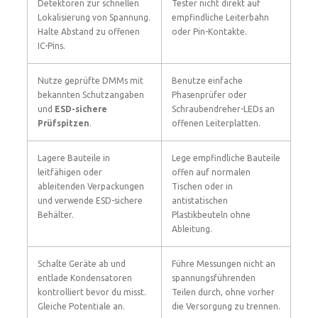
Detektoren zur schnellen
Tester nicht direkt auf
Lokalisierung von Spannung.
empfindliche Leiterbahn
Halte Abstand zu offenen
oder Pin-Kontakte.
IC-Pins.
Nutze geprüfte DMMs mit
Benutze einfache
bekannten Schutzangaben
Phasenprüfer oder
und
ESD-sichere
Schraubendreher-LEDs an
Prüfspitzen
.
offenen Leiterplatten.
Lagere Bauteile in
Lege empfindliche Bauteile
leitfähigen oder
offen auf normalen
ableitenden Verpackungen
Tischen oder in
und verwende ESD-sichere
antistatischen
Behälter.
Plastikbeuteln ohne
Ableitung.
Schalte Geräte ab und
Führe Messungen nicht an
entlade Kondensatoren
spannungsführenden
kontrolliert bevor du misst.
Teilen durch, ohne vorher
Gleiche Potentiale an.
die Versorgung zu trennen.