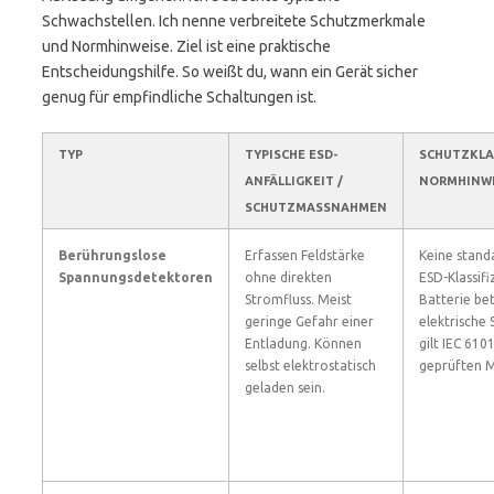
Schwachstellen. Ich nenne verbreitete Schutzmerkmale
und Normhinweise. Ziel ist eine praktische
Entscheidungshilfe. So weißt du, wann ein Gerät sicher
genug für empfindliche Schaltungen ist.
TYP
TYPISCHE ESD-
SCHUTZKLA
ANFÄLLIGKEIT /
NORMHINW
SCHUTZMASSNAHMEN
Berührungslose
Erfassen Feldstärke
Keine standa
Spannungsdetektoren
ohne direkten
ESD-Klassifi
Stromfluss. Meist
Batterie bet
geringe Gefahr einer
elektrische 
Entladung. Können
gilt IEC 610
selbst elektrostatisch
geprüften M
geladen sein.