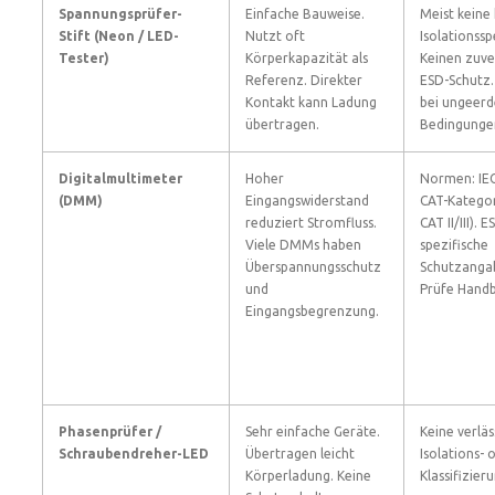
Spannungsprüfer-
Einfache Bauweise.
Meist keine
Stift (Neon / LED-
Nutzt oft
Isolationssp
Tester)
Körperkapazität als
Keinen zuve
Referenz. Direkter
ESD-Schutz.
Kontakt kann Ladung
bei ungeer
übertragen.
Bedingunge
Digitalmultimeter
Hoher
Normen: IEC
(DMM)
Eingangswiderstand
CAT-Kategori
reduziert Stromfluss.
CAT II/III). E
Viele DMMs haben
spezifische
Überspannungsschutz
Schutzangab
und
Prüfe Hand
Eingangsbegrenzung.
Phasenprüfer /
Sehr einfache Geräte.
Keine verläs
Schraubendreher-LED
Übertragen leicht
Isolations- 
Körperladung. Keine
Klassifizier