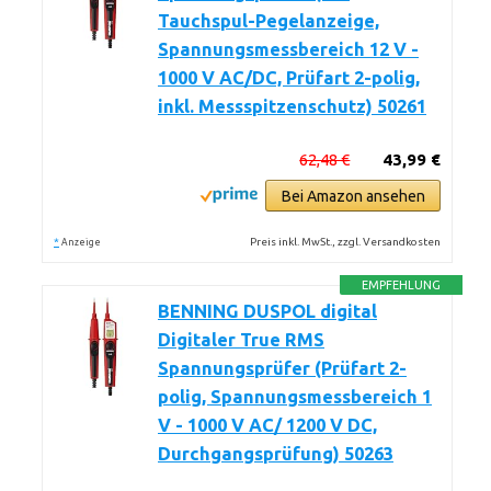
Tauchspul-Pegelanzeige,
Spannungsmessbereich 12 V -
1000 V AC/DC, Prüfart 2-polig,
inkl. Messspitzenschutz) 50261
62,48 €
43,99 €
Bei Amazon ansehen
*
Preis inkl. MwSt., zzgl. Versandkosten
Anzeige
EMPFEHLUNG
BENNING DUSPOL digital
Digitaler True RMS
Spannungsprüfer (Prüfart 2-
polig, Spannungsmessbereich 1
V - 1000 V AC/ 1200 V DC,
Durchgangsprüfung) 50263