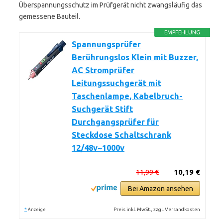
Überspannungsschutz im Prüfgerät nicht zwangsläufig das
gemessene Bauteil.
EMPFEHLUNG
Spannungsprüfer
Berührungslos Klein mit Buzzer,
AC Stromprüfer
Leitungssuchgerät mit
Taschenlampe, Kabelbruch-
Suchgerät Stift
Durchgangsprüfer für
Steckdose Schaltschrank
12/48v~1000v
11,99 €
10,19 €
Bei Amazon ansehen
*
Preis inkl. MwSt., zzgl. Versandkosten
Anzeige