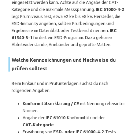
eingesetzt werden kann. Achte auf die Angabe der CAT-
Kategorie und die maximale Messspannung.
IEC 61000-4-2
legt Prüfniveaus fest, etwa ±2 kV bis ±8 kV. Hersteller, die
ESD-Immunity angeben, sollten Prüfbedingungen und
Ergebnisse im Datenblatt oder Testbericht nennen.
IEC
61340-5-1
fordert ein ESD-Programm. Dazu gehören
Ableitwiderstände, Armbänder und geprüfte Matten.
Welche Kennzeichnungen und Nachweise du
prüfen solltest
Beim Einkauf und in Prüfunterlagen suchst du nach
folgenden Angaben:
Konformitätserklärung / CE
mit Nennung relevanter
Normen.
Angabe der
IEC 61010
-Konformität und der
CAT‑Kategorie
.
Erwähnung von
ESD- oder IEC 61000-4-2
-Tests