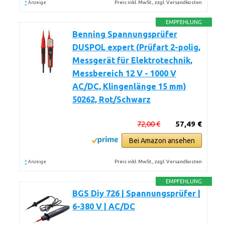
*
Preis inkl. MwSt., zzgl. Versandkosten
Anzeige
EMPFEHLUNG
Benning Spannungsprüfer
DUSPOL expert (Prüfart 2-polig,
Messgerät für Elektrotechnik,
Messbereich 12 V - 1000 V
AC/DC, Klingenlänge 15 mm)
50262, Rot/Schwarz
72,00 €
57,49 €
Bei Amazon ansehen
*
Preis inkl. MwSt., zzgl. Versandkosten
Anzeige
EMPFEHLUNG
BGS Diy 726 | Spannungsprüfer |
6-380 V | AC/DC