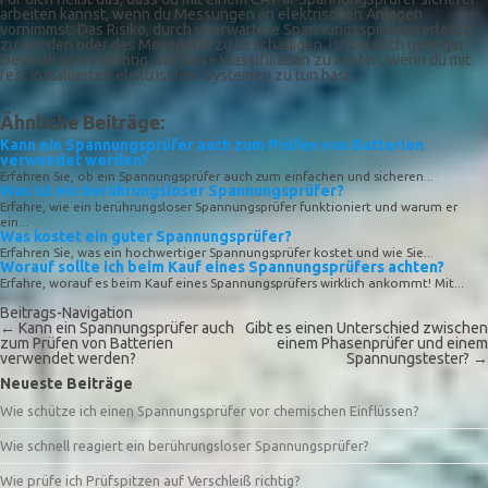
arbeiten kannst, wenn du Messungen an elektrischen Anlagen
vornimmst. Das Risiko, durch unerwartete Spannungsspitzen verletzt
zu werden oder das Messgerät zu beschädigen, ist deutlich geringer.
Deshalb ist es wichtig, auf diese Klassifikation zu achten, wenn du mit
fest installierten elektrischen Systemen zu tun hast.
Ähnliche Beiträge:
Kann ein Spannungsprüfer auch zum Prüfen von Batterien
verwendet werden?
Erfahren Sie, ob ein Spannungsprüfer auch zum einfachen und sicheren...
Was ist ein berührungsloser Spannungsprüfer?
Erfahre, wie ein berührungsloser Spannungsprüfer funktioniert und warum er
ein...
Was kostet ein guter Spannungsprüfer?
Erfahren Sie, was ein hochwertiger Spannungsprüfer kostet und wie Sie...
Worauf sollte ich beim Kauf eines Spannungsprüfers achten?
Erfahre, worauf es beim Kauf eines Spannungsprüfers wirklich ankommt! Mit...
Beitrags-Navigation
←
Kann ein Spannungsprüfer auch
Gibt es einen Unterschied zwischen
zum Prüfen von Batterien
einem Phasenprüfer und einem
verwendet werden?
Spannungstester?
→
Neueste Beiträge
Wie schütze ich einen Spannungsprüfer vor chemischen Einflüssen?
Wie schnell reagiert ein berührungsloser Spannungsprüfer?
Wie prüfe ich Prüfspitzen auf Verschleiß richtig?