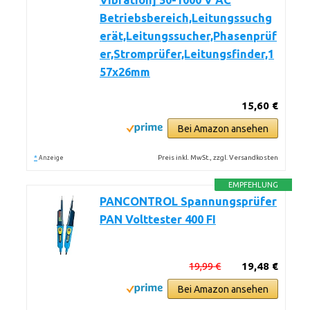
Vibration] 50-1000 V AC
Betriebsbereich,Leitungssuchg
erät,Leitungssucher,Phasenprüf
er,Stromprüfer,Leitungsfinder,1
57x26mm
15,60 €
Bei Amazon ansehen
*
Preis inkl. MwSt., zzgl. Versandkosten
Anzeige
EMPFEHLUNG
PANCONTROL Spannungsprüfer
PAN Volttester 400 FI
19,99 €
19,48 €
Bei Amazon ansehen