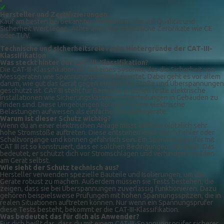
✓
Hersteller und Zertifizierungen
Kauf am besten bei bekannten Herstellern, die auf Qualität und
Sicherheit Wert legen. Achte auch auf zusätzliche Zertifikate wie CE
oder TÜV.
Technische und sicherheitsrelevante Hintergründe der CAT-III-
Klassifikation
Was steckt hinter der CAT-III-Klassifikation?
Die CAT-III-Klassifikation ist Teil eines Systems, das die Sicherheit von
Messgeräten wie Spannungsprüfern bewertet. Dabei geht es vor allem
darum, wie gut das Gerät gegen elektrische Stöße und Überspannungen
geschützt ist. CAT III steht für Bereiche, in denen feste elektrische
Installationen wie Sicherungskästen und Verteilungen in Gebäuden zu
finden sind. Diese Umgebungen können höhere elektrische
Belastungen aufweisen als einfache Haushaltsgeräte.
Warum ist dieser Schutz wichtig?
Wenn du an einer elektrischen Anlage misst, können plötzlich sehr
hohe Stromstöße auftreten. Diese entstehen etwa durch Fehler oder
Schaltvorgänge und können gefährlich sein. Ein Spannungsprüfer mit
CAT III ist so konstruiert, dass er solchen Bedingungen standhält. Das
bedeutet, er schützt dich vor Stromschlägen und verhindert Schäden
am Gerät selbst.
Wie sieht der Schutz technisch aus?
Hersteller verwenden spezielle Bauteile und Isolierungen, um die
Geräte robust zu machen. Außerdem müssen sie Tests bestehen, die
zeigen, dass sie bei Überspannungen zuverlässig funktionieren. Dazu
gehören beispielsweise Prüfungen mit hohen Spannungsspitzen, die in
realen Situationen auftreten können. Nur wenn ein Spannungsprüfer
diese Tests besteht, bekommt er die CAT-III-Klassifikation.
Was bedeutet das für dich als Anwender?
Für dich heißt das, dass du mit einem CAT-III-Spannungsprüfer sicherer