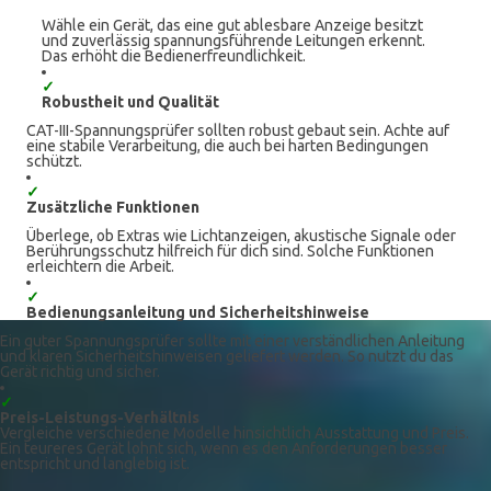
Wähle ein Gerät, das eine gut ablesbare Anzeige besitzt
und zuverlässig spannungsführende Leitungen erkennt.
Das erhöht die Bedienerfreundlichkeit.
✓
Robustheit und Qualität
CAT-III-Spannungsprüfer sollten robust gebaut sein. Achte auf
eine stabile Verarbeitung, die auch bei harten Bedingungen
schützt.
✓
Zusätzliche Funktionen
Überlege, ob Extras wie Lichtanzeigen, akustische Signale oder
Berührungsschutz hilfreich für dich sind. Solche Funktionen
erleichtern die Arbeit.
✓
Bedienungsanleitung und Sicherheitshinweise
Ein guter Spannungsprüfer sollte mit einer verständlichen Anleitung
und klaren Sicherheitshinweisen geliefert werden. So nutzt du das
Gerät richtig und sicher.
✓
Preis-Leistungs-Verhältnis
Vergleiche verschiedene Modelle hinsichtlich Ausstattung und Preis.
Ein teureres Gerät lohnt sich, wenn es den Anforderungen besser
entspricht und langlebig ist.