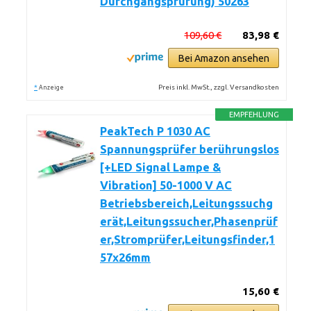
Durchgangsprüfung) 50263
109,60 €
83,98 €
Bei Amazon ansehen
*
Preis inkl. MwSt., zzgl. Versandkosten
Anzeige
EMPFEHLUNG
PeakTech P 1030 AC
Spannungsprüfer berührungslos
[+LED Signal Lampe &
Vibration] 50-1000 V AC
Betriebsbereich,Leitungssuchg
erät,Leitungssucher,Phasenprüf
er,Stromprüfer,Leitungsfinder,1
57x26mm
15,60 €