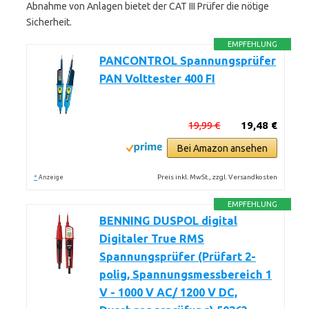
Abnahme von Anlagen bietet der CAT III Prüfer die nötige
Sicherheit.
EMPFEHLUNG
PANCONTROL Spannungsprüfer
PAN Volttester 400 FI
19,99 €
19,48 €
Bei Amazon ansehen
*
Preis inkl. MwSt., zzgl. Versandkosten
Anzeige
EMPFEHLUNG
BENNING DUSPOL digital
Digitaler True RMS
Spannungsprüfer (Prüfart 2-
polig, Spannungsmessbereich 1
V - 1000 V AC/ 1200 V DC,