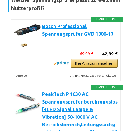
Welcher Spannungsprüfer passt zu welchem
Nutzerprofil?
EMPFEHLUNG
Bosch Professional
Spannungsprüfer GVD 1000-17
69,99 €
42,99 €
Bei Amazon ansehen
*
Preis inkl. MwSt., zzgl. Versandkosten
Anzeige
EMPFEHLUNG
PeakTech P 1030 AC
Spannungsprüfer berührungslos
[+LED Signal Lampe &
Vibration] 50-1000 V AC
Betriebsbereich,Leitungssuchg