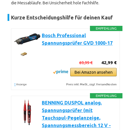
die Messabläufe. Bei Unsicherheit hole Fachhilfe.
Kurze Entscheidungshilfe für deinen Kauf
EMPFEHLUNG
Bosch Professional
Spannungsprüfer GVD 1000-17
69,99 €
42,99 €
Bei Amazon ansehen
*
Preis inkl. MwSt., zzgl. Versandkosten
Anzeige
EMPFEHLUNG
BENNING DUSPOL analog.
Spannungsprüfer (mit
Tauchspul-Pegelanzeige,
Spannungsmessbereich 12 V -