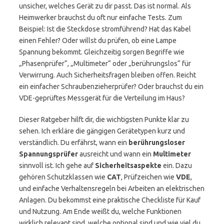
unsicher, welches Gerät zu dir passt. Das ist normal. Als
Heimwerker brauchst du oft nur einfache Tests. Zum
Beispiel: Ist die Steckdose stromführend? Hat das Kabel
einen Fehler? Oder willst du prüfen, ob eine Lampe
Spannung bekommt. Gleichzeitig sorgen Begriffe wie
„Phasenprüfer“, „Multimeter“ oder „berührungslos“ für
Verwirrung. Auch Sicherheitsfragen bleiben offen. Reicht
ein einfacher Schraubenzieherprüfer? Oder brauchst du ein
VDE-geprüftes Messgerät für die Verteilung im Haus?
Dieser Ratgeber hilft dir, die wichtigsten Punkte klar zu
sehen. Ich erkläre die gängigen Gerätetypen kurz und
verständlich. Du erfährst, wann ein
berührungsloser
Spannungsprüfer
ausreicht und wann ein
Multimeter
sinnvoll ist. Ich gehe auf
Sicherheitsaspekte
ein. Dazu
gehören Schutzklassen wie
CAT
, Prüfzeichen wie
VDE
,
und einfache Verhaltensregeln bei Arbeiten an elektrischen
Anlagen. Du bekommst eine praktische Checkliste für Kauf
und Nutzung. Am Ende weißt du, welche Funktionen
wirklich relevant sind, welche optional sind und wie viel du