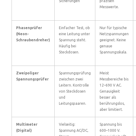
Sicherungen
präzisen
Messwerte.
Phasenprüfer
Einfacher Test, ob
Nur für typische
(Neon-
eine Leitung unter
Netzspannungen
Schraubendreher)
Spannung steht.
geeignet. Keine
Häufig bei
genaue
Steckdosen.
Spannungsskala.
Zweipoliger
Spannungsprüfung
Meist
Spannungsprüfer
zwischen zwei
Messbereiche bis
Leitern. Kontrolle
12–690 V AC.
von Steckdosen
Genauigkeit
und
besser als
Leitungspaaren.
berührungslos,
aber limitiert.
Multimeter
Vielseitig:
Spannung bis
(Digital)
Spannung AC/DC,
600–1000 V.