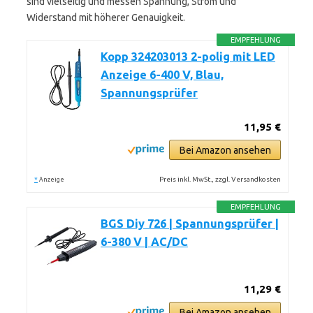
sind vielseitig und messen Spannung, Strom und
Widerstand mit höherer Genauigkeit.
EMPFEHLUNG
Kopp 324203013 2-polig mit LED
Anzeige 6-400 V, Blau,
Spannungsprüfer
11,95 €
Bei Amazon ansehen
*
Preis inkl. MwSt., zzgl. Versandkosten
Anzeige
EMPFEHLUNG
BGS Diy 726 | Spannungsprüfer |
6-380 V | AC/DC
11,29 €
Bei Amazon ansehen