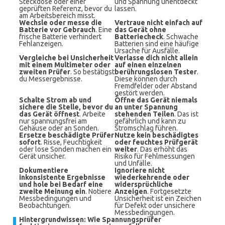
Steckdose oder einer
und Spannung unentdeckt
geprüften Referenz, bevor du
lassen.
am Arbeitsbereich misst.
Wechsle oder messe die
Vertraue nicht einfach auf
Batterie vor Gebrauch
. Eine
das Gerät ohne
frische Batterie verhindert
Batteriecheck
. Schwache
Fehlanzeigen.
Batterien sind eine häufige
Ursache für Ausfälle.
Vergleiche bei Unsicherheit
Verlasse dich nicht allein
mit einem Multimeter oder
auf einen einzelnen
zweiten Prüfer
. So bestätigst
berührungslosen Tester
.
du Messergebnisse.
Diese können durch
Fremdfelder oder Abstand
gestört werden.
Schalte Strom ab und
Öffne das Gerät niemals
sichere die Stelle, bevor du
an unter Spannung
das Gerät öffnest
. Arbeite
stehenden Teilen
. Das ist
nur spannungsfrei am
gefährlich und kann zu
Gehäuse oder an Sonden.
Stromschlag führen.
Ersetze beschädigte Prüfer
Nutze kein beschädigtes
sofort
. Risse, Feuchtigkeit
oder feuchtes Prüfgerät
oder lose Sonden machen ein
weiter
. Das erhöht das
Gerät unsicher.
Risiko für Fehlmessungen
und Unfälle.
Dokumentiere
Ignoriere nicht
inkonsistente Ergebnisse
wiederkehrende oder
und hole bei Bedarf eine
widersprüchliche
zweite Meinung ein
. Notiere
Anzeigen
. Fortgesetzte
Messbedingungen und
Unsicherheit ist ein Zeichen
Beobachtungen.
für Defekt oder unsichere
Messbedingungen.
Hintergrundwissen: Wie Spannungsprüfer