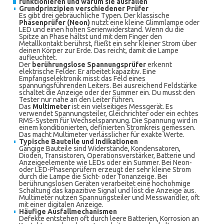
funktionieren und warum sie ausfallen
Grundprinzipien verschiedener Prüfer
Es gibt drei gebräuchliche Typen. Der klassische
Phasenprüfer (Neon)
nutzt eine kleine Glimmlampe oder
LED und einen hohen Serienwiderstand. Wenn du die
Spitze an Phase hältst und mit dem Finger den
Metallkontakt berührst, fließt ein sehr kleiner Strom über
deinen Körper zur Erde. Das reicht, damit die Lampe
aufleuchtet.
Der
berührungslose Spannungsprüfer
erkennt
elektrische Felder. Er arbeitet kapazitiv. Eine
Empfangselektronik misst das Feld eines
spannungsführenden Leiters. Bei ausreichend Feldstärke
schaltet die Anzeige oder der Summer ein. Du musst den
Tester nur nahe an den Leiter führen.
Das
Multimeter
ist ein vielseitiges Messgerät. Es
verwendet Spannungsteiler, Gleichrichter oder ein echtes
RMS-System für Wechselspannung. Die Spannung wird in
einem konditionierten, definierten Stromkreis gemessen.
Das macht Multimeter verlässlicher für exakte Werte.
Typische Bauteile und Indikationen
Gängige Bauteile sind Widerstände, Kondensatoren,
Dioden, Transistoren, Operationsverstärker, Batterie und
Anzeigeelemente wie LEDs oder ein Summer. Bei Neon-
oder LED-Phasenprüfern erzeugt der sehr kleine Strom
durch die Lampe die Sicht- oder Tonanzeige. Bei
berührungslosen Geräten verarbeitet eine hochohmige
Schaltung das kapazitive Signal und löst die Anzeige aus.
Multimeter nutzen Spannungsteiler und Messwandler, oft
mit einer digitalen Anzeige.
Häufige Ausfallmechanismen
Defekte entstehen oft durch leere Batterien, Korrosion an