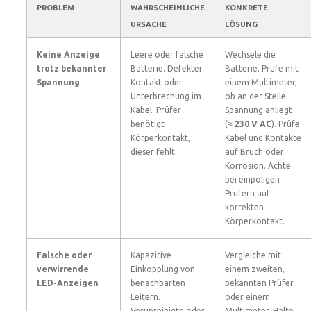
PROBLEM
WAHRSCHEINLICHE
KONKRETE
URSACHE
LÖSUNG
Keine Anzeige
Leere oder falsche
Wechsele die
trotz bekannter
Batterie. Defekter
Batterie. Prüfe mit
Spannung
Kontakt oder
einem Multimeter,
Unterbrechung im
ob an der Stelle
Kabel. Prüfer
Spannung anliegt
benötigt
(≈
230 V AC
). Prüfe
Körperkontakt,
Kabel und Kontakte
dieser fehlt.
auf Bruch oder
Korrosion. Achte
bei einpoligen
Prüfern auf
korrekten
Körperkontakt.
Falsche oder
Kapazitive
Vergleiche mit
verwirrende
Einkopplung von
einem zweiten,
LED-Anzeigen
benachbarten
bekannten Prüfer
Leitern.
oder einem
Verunreinigte oder
Multimeter. Halte