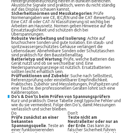
Hintergrundbeleuchtung helfen in dunklen Bereichen.
Akustische Signale sind praktisch, wenn du nicht ständig
auf das Display schauen kannst.
Sicherheitsnormen und Messkategorien
: Prüfe
Normenangaben wie CE, IEC/EN und die CAT‑Bewertung.
Eine CAT‑III oder CAT‑IV Klassifizierung ist wichtig bei
Arbeiten am Hausnetz. Normen geben Hinweise auf die
Einsatztauglichkeit und schützen dich bei
Überspannungen.
Robuste Verarbeitung und Isolierung
: Achte auf
bruchsichere Sonden und gute Isolation. Ein staub‑ und
spritzwassergeschütztes Gehäuse verlängert die
Lebensdauer. Abnehmbare Sonden oder Schutztaschen
sind praktisch für den Baustellenalltag.
Batterietyp und Wartung
: Prüfe, welche Batterien das
Gerät nutzt und ob sie wechselbar sind. Eine
Niederspannungsanzeige ist nützlich. Ersatzbatterien
sollten leicht erhältlich sein.
Prüffunktionen und Zubehör
: Suche nach Selbsttest,
Referenzprüfung oder einstellbarer Empfindlichkeit.
Praktisches Zubehör sind Messleitungen, Prüfspitzen und
eine Tasche. Bei professionellen Geräten lohnt sich eine
Kalibrieroption.
Do’s & Don’ts beim Prüfen von Spannungsprüfern
Kurz und praktisch: Diese Tabelle zeigt typische Fehler und
wie du sie vermeidest. Folge den Do’s, damit Messungen
verlässlich und sicher bleiben.
Do
Don’t
Prüfe zunächst an einer
Teste nicht am
bekannten
Neutralleiter oder nur an
Spannungsquelle
. Teste an
der Erde
. Das kann zu
einer funktionierenden
falscher Sicherheit führen