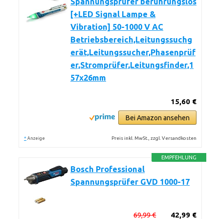
Spannungsprüfer berührungslos
[+LED Signal Lampe &
Vibration] 50-1000 V AC
Betriebsbereich,Leitungssuchg
erät,Leitungssucher,Phasenprüf
er,Stromprüfer,Leitungsfinder,1
57x26mm
15,60 €
Bei Amazon ansehen
*
Preis inkl. MwSt., zzgl. Versandkosten
Anzeige
EMPFEHLUNG
Bosch Professional
Spannungsprüfer GVD 1000-17
69,99 €
42,99 €