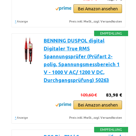
Bei Amazon ansehen
*
Preis inkl. MwSt., zzgl. Versandkosten
Anzeige
EMPFEHLUNG
BENNING DUSPOL digital
Digitaler True RMS
Spannungsprüfer (Prüfart 2-
polig, Spannungsmessbereich 1
V - 1000 V AC/ 1200 V DC,
Durchgangsprüfung) 50263
109,60 €
83,98 €
Bei Amazon ansehen
*
Preis inkl. MwSt., zzgl. Versandkosten
Anzeige
EMPFEHLUNG