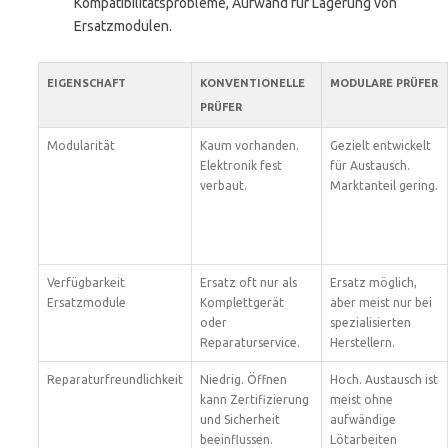
Kompatibilitätsprobleme, Aufwand für Lagerung von
Ersatzmodulen.
EIGENSCHAFT
KONVENTIONELLE
MODULARE PRÜFER
PRÜFER
Modularität
Kaum vorhanden.
Gezielt entwickelt
Elektronik fest
für Austausch.
verbaut.
Marktanteil gering.
Verfügbarkeit
Ersatz oft nur als
Ersatz möglich,
Ersatzmodule
Komplettgerät
aber meist nur bei
oder
spezialisierten
Reparaturservice.
Herstellern.
Reparaturfreundlichkeit
Niedrig. Öffnen
Hoch. Austausch ist
kann Zertifizierung
meist ohne
und Sicherheit
aufwändige
beeinflussen.
Lötarbeiten