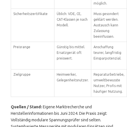
möglich.
Sicherheitszertifikate
Üblich: VDE, CE,
Muss gesondert
CAT-Klassen je nach
geklärt werden.
Modell.
Austausch kann
Zulassung
beeinflussen.
Preisrange
Günstig bis mittel.
Anschaffung
Ersatzgerät oft
teurer, langfristig
preiswert.
Einsparpotenzial.
Zielgruppe
Heimwerker,
Reparaturbetriebe,
Gelegenheitsnutzer.
umweltbewusste
Nutzer, Profis mit
häufiger Nutzung.
Quellen / Stand:
Eigene Marktrecherche und
Herstellerinformationen bis Juni 2024. Die Praxis zeigt:
Vollständig modulare Spannungsprüfer sind selten.
Systembasierte Messgeräte mit modularen Einsätzen sind