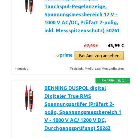
Tauchspul-Pegelanzeige,
Spannungsmessbereich 12 V -
1000 V AC/DC, Prüfart 2-polig,
inkl. Messspitzenschutz) 50261
62,48 €
43,99 €
Bei Amazon ansehen
*
Preis inkl. MwSt., zzgl. Versandkosten
Anzeige
EMPFEHLUNG
BENNING DUSPOL digital
Digitaler True RMS
Spannungsprüfer (Prüfart 2-
polig, Spannungsmessbereich 1
V - 1000 V AC/ 1200 V DC,
Durchgangsprüfung) 50263