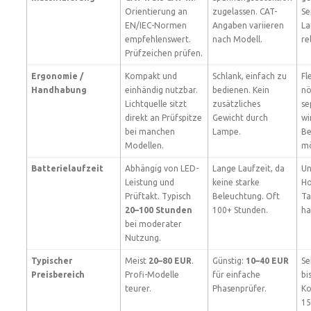
Orientierung an
zugelassen. CAT-
Se
EN/IEC-Normen
Angaben variieren
La
empfehlenswert.
nach Modell.
re
Prüfzeichen prüfen.
Ergonomie /
Kompakt und
Schlank, einfach zu
Fl
Handhabung
einhändig nutzbar.
bedienen. Kein
nö
Lichtquelle sitzt
zusätzliches
se
direkt an Prüfspitze
Gewicht durch
wi
bei manchen
Lampe.
Be
Modellen.
mö
Batterielaufzeit
Abhängig von LED-
Lange Laufzeit, da
Un
Leistung und
keine starke
Ho
Prüftakt. Typisch
Beleuchtung. Oft
Ta
20–100 Stunden
100+ Stunden.
ha
bei moderater
Nutzung.
Typischer
Meist
20–80 EUR
.
Günstig:
10–40 EUR
Se
Preisbereich
Profi-Modelle
für einfache
bi
teurer.
Phasenprüfer.
Ko
15