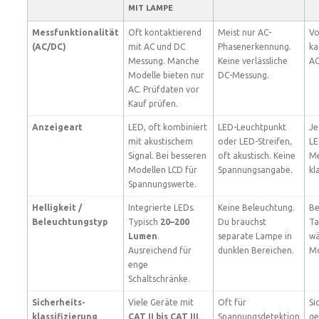
MIT LAMPE
Messfunktionalität
Oft kontaktierend
Meist nur AC-
Vo
(AC/DC)
mit AC und DC
Phasenerkennung.
ka
Messung. Manche
Keine verlässliche
AC
Modelle bieten nur
DC-Messung.
AC. Prüfdaten vor
Kauf prüfen.
Anzeigeart
LED, oft kombiniert
LED-Leuchtpunkt
Je
mit akustischem
oder LED-Streifen,
LE
Signal. Bei besseren
oft akustisch. Keine
Me
Modellen LCD für
Spannungsangabe.
kl
Spannungswerte.
Helligkeit /
Integrierte LEDs.
Keine Beleuchtung.
Be
Beleuchtungs­typ
Typisch
20–200
Du brauchst
Ta
Lumen
.
separate Lampe in
wä
Ausreichend für
dunklen Bereichen.
Mo
enge
Schaltschränke.
Sicherheits­
Viele Geräte mit
Oft für
Si
klassifizierung
CAT II bis CAT III
.
Spannungsdetektion
ge