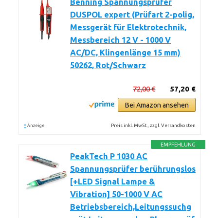
Benning Spannungsprüfer
DUSPOL expert (Prüfart 2-polig,
Messgerät für Elektrotechnik,
Messbereich 12 V - 1000 V
AC/DC, Klingenlänge 15 mm)
50262, Rot/Schwarz
72,00 €
57,20 €
Bei Amazon ansehen
*
Preis inkl. MwSt., zzgl. Versandkosten
Anzeige
EMPFEHLUNG
PeakTech P 1030 AC
Spannungsprüfer berührungslos
[+LED Signal Lampe &
Vibration] 50-1000 V AC
Betriebsbereich,Leitungssuchg