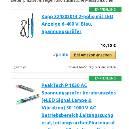
bieten präzise Anzeigen und zusätzliche Messfunktionen.
EMPFEHLUNG
Kopp 324203013 2-polig mit LED
Anzeige 6-400 V, Blau,
Spannungsprüfer
10,10 €
Bei Amazon ansehen
*
Preis inkl. MwSt., zzgl. Versandkosten
Anzeige
EMPFEHLUNG
PeakTech P 1030 AC
Spannungsprüfer berührungslos
[+LED Signal Lampe &
Vibration] 50-1000 V AC
Betriebsbereich,Leitungssuchg
erät,Leitungssucher,Phasenprüf