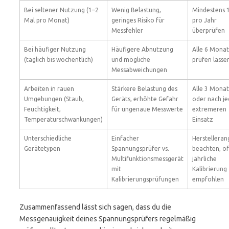
Bei seltener Nutzung (1–2
Wenig Belastung,
Mindestens 
Mal pro Monat)
geringes Risiko für
pro Jahr
Messfehler
überprüfen
Bei häufiger Nutzung
Häufigere Abnutzung
Alle 6 Mona
(täglich bis wöchentlich)
und mögliche
prüfen lasse
Messabweichungen
Arbeiten in rauen
Stärkere Belastung des
Alle 3 Mona
Umgebungen (Staub,
Geräts, erhöhte Gefahr
oder nach j
Feuchtigkeit,
für ungenaue Messwerte
extremeren
Temperaturschwankungen)
Einsatz
Unterschiedliche
Einfacher
Herstellera
Gerätetypen
Spannungsprüfer vs.
beachten, of
Multifunktionsmessgerät
jährliche
mit
Kalibrierung
Kalibrierungsprüfungen
empfohlen
Zusammenfassend lässt sich sagen, dass du die
Messgenauigkeit deines Spannungsprüfers regelmäßig