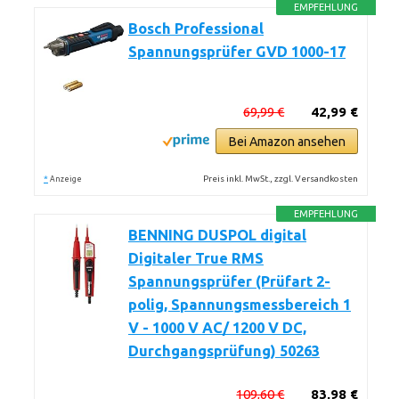
EMPFEHLUNG
Bosch Professional
Spannungsprüfer GVD 1000-17
69,99 €
42,99 €
Bei Amazon ansehen
*
Preis inkl. MwSt., zzgl. Versandkosten
Anzeige
EMPFEHLUNG
BENNING DUSPOL digital
Digitaler True RMS
Spannungsprüfer (Prüfart 2-
polig, Spannungsmessbereich 1
V - 1000 V AC/ 1200 V DC,
Durchgangsprüfung) 50263
109,60 €
83,98 €