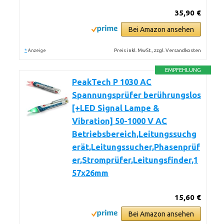
35,90 €
Bei Amazon ansehen
*
Preis inkl. MwSt., zzgl. Versandkosten
Anzeige
EMPFEHLUNG
PeakTech P 1030 AC
Spannungsprüfer berührungslos
[+LED Signal Lampe &
Vibration] 50-1000 V AC
Betriebsbereich,Leitungssuchg
erät,Leitungssucher,Phasenprüf
er,Stromprüfer,Leitungsfinder,1
57x26mm
15,60 €
Bei Amazon ansehen