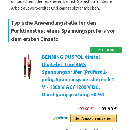
umtauschen oder reparieren kannst. So bist du für deine
Arbeit gut vorbereitet und kannst sicher arbeiten.
Typische Anwendungsfälle für den
Funktionstest eines Spannungsprüfers vor
dem ersten Einsatz
EMPFEHLUNG
BENNING DUSPOL digital
Digitaler True RMS
Spannungsprüfer (Prüfart 2-
polig, Spannungsmessbereich 1
V - 1000 V AC/ 1200 V DC,
Durchgangsprüfung) 50263
109,60 €
83,98 €
Bei Amazon ansehen