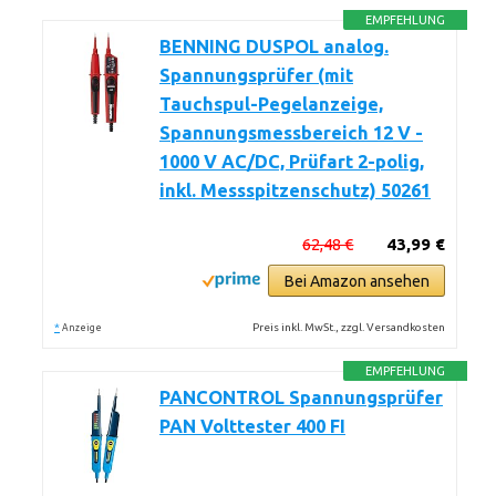
EMPFEHLUNG
BENNING DUSPOL analog.
Spannungsprüfer (mit
Tauchspul-Pegelanzeige,
Spannungsmessbereich 12 V -
1000 V AC/DC, Prüfart 2-polig,
inkl. Messspitzenschutz) 50261
62,48 €
43,99 €
Bei Amazon ansehen
*
Preis inkl. MwSt., zzgl. Versandkosten
Anzeige
EMPFEHLUNG
PANCONTROL Spannungsprüfer
PAN Volttester 400 FI