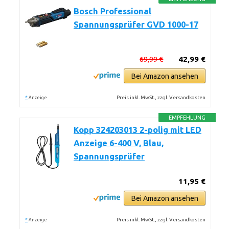
Bosch Professional
Spannungsprüfer GVD 1000-17
69,99 €
42,99 €
Bei Amazon ansehen
*
Preis inkl. MwSt., zzgl. Versandkosten
Anzeige
EMPFEHLUNG
Kopp 324203013 2-polig mit LED
Anzeige 6-400 V, Blau,
Spannungsprüfer
11,95 €
Bei Amazon ansehen
*
Preis inkl. MwSt., zzgl. Versandkosten
Anzeige