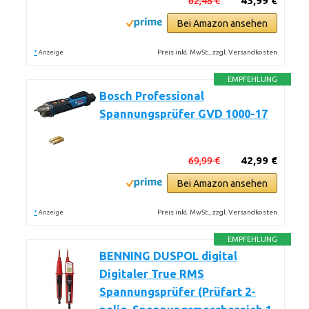
62,48 €
43,99 €
Bei Amazon ansehen
*
Preis inkl. MwSt., zzgl. Versandkosten
Anzeige
EMPFEHLUNG
Bosch Professional
Spannungsprüfer GVD 1000-17
69,99 €
42,99 €
Bei Amazon ansehen
*
Preis inkl. MwSt., zzgl. Versandkosten
Anzeige
EMPFEHLUNG
BENNING DUSPOL digital
Digitaler True RMS
Spannungsprüfer (Prüfart 2-