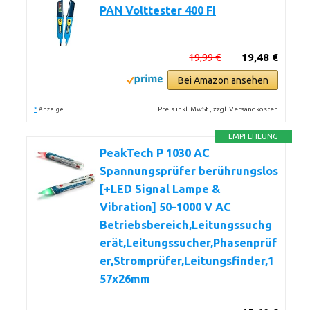
PAN Volttester 400 FI
19,99 €
19,48 €
Bei Amazon ansehen
*
Preis inkl. MwSt., zzgl. Versandkosten
Anzeige
EMPFEHLUNG
PeakTech P 1030 AC
Spannungsprüfer berührungslos
[+LED Signal Lampe &
Vibration] 50-1000 V AC
Betriebsbereich,Leitungssuchg
erät,Leitungssucher,Phasenprüf
er,Stromprüfer,Leitungsfinder,1
57x26mm