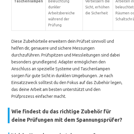
Taschenlampen
Beleuchtung
Verbessern die
Arbeiten in
dunkler
Sicht, erhöhen
beleuchte
Arbeitsbereiche
die Sicherheit
Räumen o
während der
Schaltschr
Prüfung
Diese Zubehörteile erweitern dein Prüfset sinnvoll und
helfen dir, genauere und sichere Messungen
durchzuführen. Prüfspitzen und Messleitungen sind dabei
besonders grundlegend. Adapter ermöglichen den
Anschluss an spezielle Systeme und Taschenlampen
sorgen für gute Sicht in dunklen Umgebungen. Je nach
Einsatzzweck solltest du den Fokus auf das Zubehör legen,
das deine Arbeit am besten unterstützt und den
Prüfprozess einfacher macht.
Wie findest du das richtige Zubehör für
deine Prüfungen mit dem Spannungsprüfer?