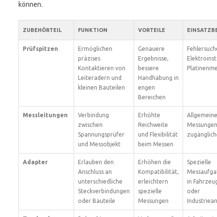
können.
ZUBEHÖRTEIL
FUNKTION
VORTEILE
EINSATZB
Prüfspitzen
Ermöglichen
Genauere
Fehlersuch
präzises
Ergebnisse,
Elektroinst
Kontaktieren von
bessere
Platinenm
Leiteradern und
Handhabung in
kleinen Bauteilen
engen
Bereichen
Messleitungen
Verbindung
Erhöhte
Allgemein
zwischen
Reichweite
Messungen
Spannungsprüfer
und Flexibilität
zugänglich
und Messobjekt
beim Messen
Adapter
Erlauben den
Erhöhen die
Spezielle
Anschluss an
Kompatibilität,
Messaufgab
unterschiedliche
erleichtern
in Fahrzeu
Steckverbindungen
spezielle
oder
oder Bauteile
Messungen
Industriea