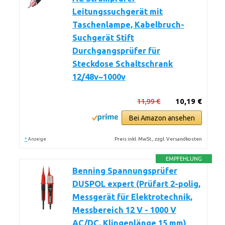
Leitungssuchgerät mit
Taschenlampe, Kabelbruch-
Suchgerät Stift
Durchgangsprüfer für
Steckdose Schaltschrank
12/48v~1000v
11,99 €
10,19 €
Bei Amazon ansehen
*
Preis inkl. MwSt., zzgl. Versandkosten
Anzeige
EMPFEHLUNG
Benning Spannungsprüfer
DUSPOL expert (Prüfart 2-polig,
Messgerät für Elektrotechnik,
Messbereich 12 V - 1000 V
AC/DC, Klingenlänge 15 mm)