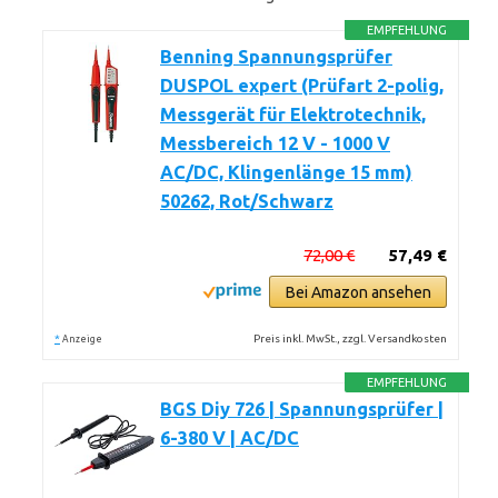
EMPFEHLUNG
Benning Spannungsprüfer
DUSPOL expert (Prüfart 2-polig,
Messgerät für Elektrotechnik,
Messbereich 12 V - 1000 V
AC/DC, Klingenlänge 15 mm)
50262, Rot/Schwarz
72,00 €
57,49 €
Bei Amazon ansehen
*
Preis inkl. MwSt., zzgl. Versandkosten
Anzeige
EMPFEHLUNG
BGS Diy 726 | Spannungsprüfer |
6-380 V | AC/DC