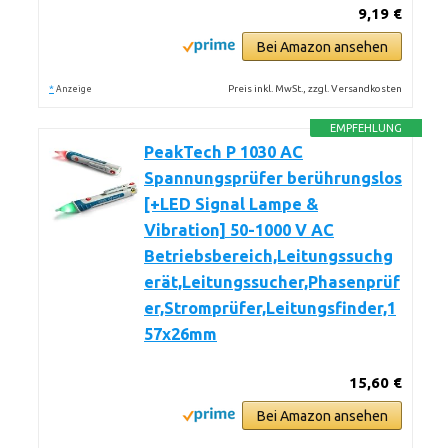
9,19 €
Bei Amazon ansehen
*
Preis inkl. MwSt., zzgl. Versandkosten
Anzeige
EMPFEHLUNG
PeakTech P 1030 AC
Spannungsprüfer berührungslos
[+LED Signal Lampe &
Vibration] 50-1000 V AC
Betriebsbereich,Leitungssuchg
erät,Leitungssucher,Phasenprüf
er,Stromprüfer,Leitungsfinder,1
57x26mm
15,60 €
Bei Amazon ansehen