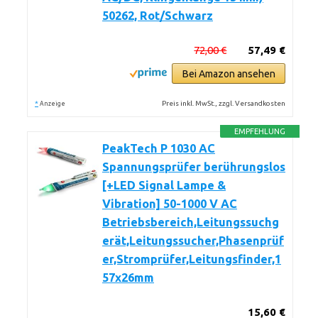
50262, Rot/Schwarz
72,00 €
57,49 €
Bei Amazon ansehen
*
Preis inkl. MwSt., zzgl. Versandkosten
Anzeige
EMPFEHLUNG
PeakTech P 1030 AC
Spannungsprüfer berührungslos
[+LED Signal Lampe &
Vibration] 50-1000 V AC
Betriebsbereich,Leitungssuchg
erät,Leitungssucher,Phasenprüf
er,Stromprüfer,Leitungsfinder,1
57x26mm
15,60 €