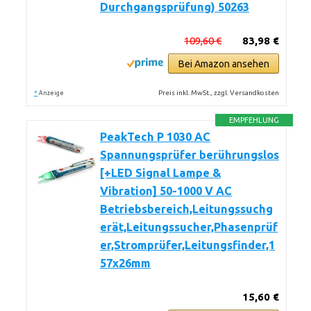
Durchgangsprüfung) 50263
109,60 €
83,98 €
Bei Amazon ansehen
*
Preis inkl. MwSt., zzgl. Versandkosten
Anzeige
EMPFEHLUNG
PeakTech P 1030 AC
Spannungsprüfer berührungslos
[+LED Signal Lampe &
Vibration] 50-1000 V AC
Betriebsbereich,Leitungssuchg
erät,Leitungssucher,Phasenprüf
er,Stromprüfer,Leitungsfinder,1
57x26mm
15,60 €