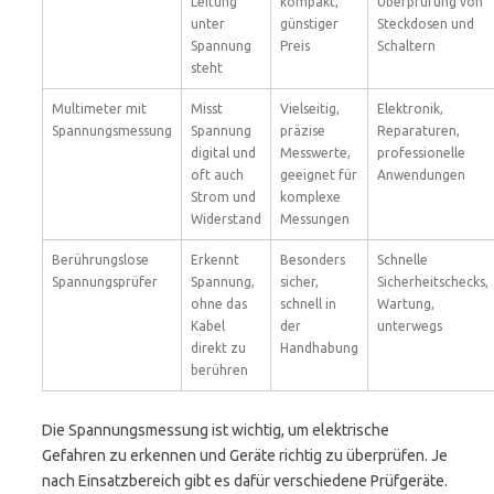
Leitung
kompakt,
Überprüfung von
unter
günstiger
Steckdosen und
Spannung
Preis
Schaltern
steht
Multimeter mit
Misst
Vielseitig,
Elektronik,
Spannungsmessung
Spannung
präzise
Reparaturen,
digital und
Messwerte,
professionelle
oft auch
geeignet für
Anwendungen
Strom und
komplexe
Widerstand
Messungen
Berührungslose
Erkennt
Besonders
Schnelle
Spannungsprüfer
Spannung,
sicher,
Sicherheitschecks,
ohne das
schnell in
Wartung,
Kabel
der
unterwegs
direkt zu
Handhabung
berühren
Die Spannungsmessung ist wichtig, um elektrische
Gefahren zu erkennen und Geräte richtig zu überprüfen. Je
nach Einsatzbereich gibt es dafür verschiedene Prüfgeräte.