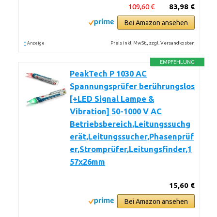
109,60 €
83,98 €
Bei Amazon ansehen
*
Preis inkl. MwSt., zzgl. Versandkosten
Anzeige
EMPFEHLUNG
PeakTech P 1030 AC
Spannungsprüfer berührungslos
[+LED Signal Lampe &
Vibration] 50-1000 V AC
Betriebsbereich,Leitungssuchg
erät,Leitungssucher,Phasenprüf
er,Stromprüfer,Leitungsfinder,1
57x26mm
15,60 €
Bei Amazon ansehen