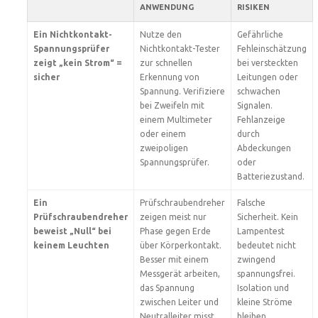
ANWENDUNG
RISIKEN
Ein Nichtkontakt-
Nutze den
Gefährliche
Spannungsprüfer
Nichtkontakt-Tester
Fehleinschätzung
zeigt „kein Strom“ =
zur schnellen
bei versteckten
sicher
Erkennung von
Leitungen oder
Spannung. Verifiziere
schwachen
bei Zweifeln mit
Signalen.
einem Multimeter
Fehlanzeige
oder einem
durch
zweipoligen
Abdeckungen
Spannungsprüfer.
oder
Batteriezustand.
Ein
Prüfschraubendreher
Falsche
Prüfschraubendreher
zeigen meist nur
Sicherheit. Kein
beweist „Null“ bei
Phase gegen Erde
Lampentest
keinem Leuchten
über Körperkontakt.
bedeutet nicht
Besser mit einem
zwingend
Messgerät arbeiten,
spannungsfrei.
das Spannung
Isolation und
zwischen Leiter und
kleine Ströme
Neutralleiter misst.
bleiben