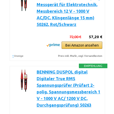
Messgerät für Elektrotechnik,
Messbereich 12 V - 1000 V
AC/DC, Klingenlänge 15 mm)
50262, Rot/Schwarz
72,00 €
57,20 €
Bei Amazon ansehen
*
Preis inkl. MwSt., zzgl. Versandkosten
Anzeige
EMPFEHLUNG
BENNING DUSPOL digital
Digitaler True RMS
Spannungsprüfer (Prüfart 2-
polig, Spannungsmessbereich 1
V - 1000 V AC/ 1200 V DC,
Durchgangsprüfung) 50263