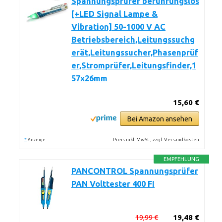
Spannungsprüfer berührungslos
[+LED Signal Lampe &
Vibration] 50-1000 V AC
Betriebsbereich,Leitungssuchg
erät,Leitungssucher,Phasenprüf
er,Stromprüfer,Leitungsfinder,1
57x26mm
15,60 €
Bei Amazon ansehen
*
Preis inkl. MwSt., zzgl. Versandkosten
Anzeige
EMPFEHLUNG
PANCONTROL Spannungsprüfer
PAN Volttester 400 FI
19,99 €
19,48 €