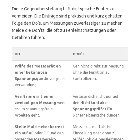
Diese Gegenüberstellung hilft dir, typische Fehler zu
vermeiden. Die Einträge sind praktisch und kurz gehalten.
Folge den Do’s, um Messungen zuverlässiger zu machen.
Meide die Don’ts, die oft zu Fehleinschätzungen oder
Gefahren führen.
DO
DON’T
Prüfe das Messgerät an
Geh nicht direkt zur Messung,
einer bekannten
ohne die Funktion zu
Spannungsquelle
vor jeder
kontrollieren.
Verwendung.
Verifiziere mit einer
Verlasse dich nicht nur auf
zweipoligen Messung
wenn
den
Nichtkontakt-
es um spannungsfreie
Spannungsprüfer
für
Arbeiten geht.
Sicherheitsentscheidungen.
Stelle Multimeter korrekt
Mess nicht mit falscher
ein
auf AC oder DC und den
Einstellung oder ohne zu
passenden Messbereich.
prüfen, ob die Messleitungen