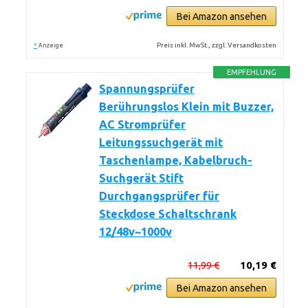
Bei Amazon ansehen
*
Preis inkl. MwSt., zzgl. Versandkosten
Anzeige
EMPFEHLUNG
Spannungsprüfer
Berührungslos Klein mit Buzzer,
AC Stromprüfer
Leitungssuchgerät mit
Taschenlampe, Kabelbruch-
Suchgerät Stift
Durchgangsprüfer für
Steckdose Schaltschrank
12/48v~1000v
11,99 €
10,19 €
Bei Amazon ansehen