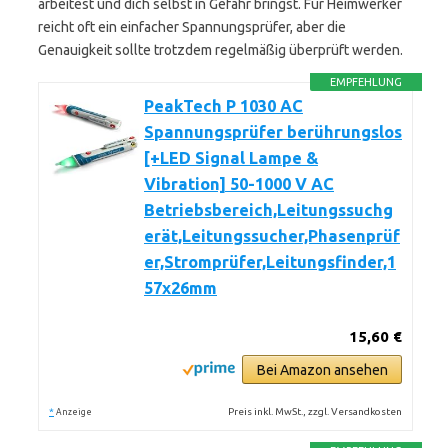
arbeitest und dich selbst in Gefahr bringst. Für Heimwerker
reicht oft ein einfacher Spannungsprüfer, aber die
Genauigkeit sollte trotzdem regelmäßig überprüft werden.
EMPFEHLUNG
PeakTech P 1030 AC
Spannungsprüfer berührungslos
[+LED Signal Lampe &
Vibration] 50-1000 V AC
Betriebsbereich,Leitungssuchg
erät,Leitungssucher,Phasenprüf
er,Stromprüfer,Leitungsfinder,1
57x26mm
15,60 €
Bei Amazon ansehen
*
Preis inkl. MwSt., zzgl. Versandkosten
Anzeige