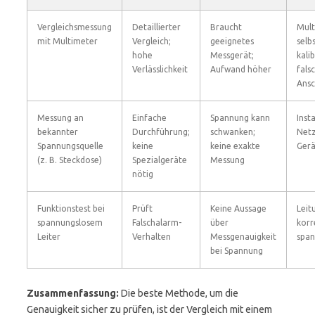
Vergleichsmessung
Detaillierter
Braucht
Mult
mit Multimeter
Vergleich;
geeignetes
selb
hohe
Messgerät;
kalib
Verlässlichkeit
Aufwand höher
fals
Ansc
Messung an
Einfache
Spannung kann
Inst
bekannter
Durchführung;
schwanken;
Net
Spannungsquelle
keine
keine exakte
Gerä
(z. B. Steckdose)
Spezialgeräte
Messung
nötig
Funktionstest bei
Prüft
Keine Aussage
Leit
spannungslosem
Falschalarm-
über
korr
Leiter
Verhalten
Messgenauigkeit
span
bei Spannung
Zusammenfassung:
Die beste Methode, um die
Genauigkeit sicher zu prüfen, ist der Vergleich mit einem