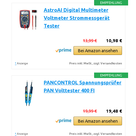
EMPFEHLUNG
AstroAI Digital Multimeter
Voltmeter Strommessgerät
Tester
13,99 €
10,98 €
Bei Amazon ansehen
*
Preis inkl. MwSt., zzgl. Versandkosten
Anzeige
EMPFEHLUNG
PANCONTROL Spannungsprüfer
PAN Volttester 400 FI
19,99 €
19,48 €
Bei Amazon ansehen
*
Preis inkl. MwSt., zzgl. Versandkosten
Anzeige