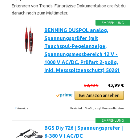
Erkennen von Trends. Für präzise Dokumentation greifst du
danach noch zum Multimeter.
EMPFEHLUNG
BENNING DUSPOL analog.
Spannungsprüfer (mit
Tauchspul-Pegelanzeige,
Spannungsmessbereich 12 V -
1000 V AC/DC, Prüfart 2-polig,
inkl. Messspitzenschutz) 50261
62,48 €
43,99 €
Bei Amazon ansehen
*
Preis inkl. MwSt., zzgl. Versandkosten
Anzeige
EMPFEHLUNG
BGS Diy 726 | Spannungsprüfer |
6-380 V | AC/DC