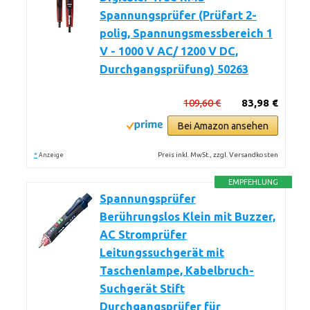
Spannungsprüfer (Prüfart 2-
polig, Spannungsmessbereich 1
V - 1000 V AC/ 1200 V DC,
Durchgangsprüfung) 50263
109,60 €
83,98 €
Bei Amazon ansehen
*
Preis inkl. MwSt., zzgl. Versandkosten
Anzeige
EMPFEHLUNG
Spannungsprüfer
Berührungslos Klein mit Buzzer,
AC Stromprüfer
Leitungssuchgerät mit
Taschenlampe, Kabelbruch-
Suchgerät Stift
Durchgangsprüfer für