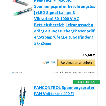
PeakTech P 1030 AC
Spannungsprüfer berührungslos
[+LED Signal Lampe &
Vibration] 50-1000 V AC
Betriebsbereich,Leitungssuchg
erät,Leitungssucher,Phasenprüf
er,Stromprüfer,Leitungsfinder,1
57x26mm
15,60 €
Bei Amazon ansehen
*
Preis inkl. MwSt., zzgl. Versandkosten
Anzeige
EMPFEHLUNG
PANCONTROL Spannungsprüfer
PAN Volttester 400 FI