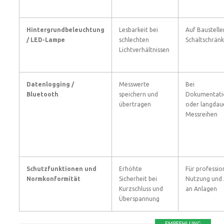
Hintergrundbeleuchtung
Lesbarkeit bei
Auf Baustelle
/ LED-Lampe
schlechten
Schaltschrän
Lichtverhältnissen
Datenlogging /
Messwerte
Bei
Bluetooth
speichern und
Dokumentatio
übertragen
oder langdau
Messreihen
Schutzfunktionen und
Erhöhte
Für professio
Normkonformität
Sicherheit bei
Nutzung und 
Kurzschluss und
an Anlagen
Überspannung
EMPFEHLUNG