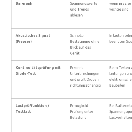
Bargraph
Spannungswerte
wenn präzise
und Trends
wichtig sind
ablesen
Akustisches Signal
Schnelle
In lauten ode
(Piepser)
Bestätigung ohne
beengten Sit
Blick auf das
Gerät
Kontinuitätsprüfung mit
Erkennt
Beim Testen 
Diode-Test
Unterbrechungen
Leitungen un
und prüft Dioden
elektronisch
richtungsabhängig
Bauteilen
Lastprüffunktion /
Ermöglicht
Bei Batteriet
Testlast
Prüfung unter
Spannungsque
Belastung
Lastverhalten