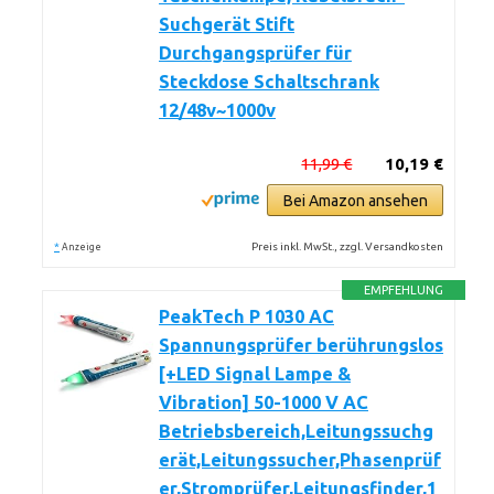
Suchgerät Stift
Durchgangsprüfer für
Steckdose Schaltschrank
12/48v~1000v
11,99 €
10,19 €
Bei Amazon ansehen
*
Preis inkl. MwSt., zzgl. Versandkosten
Anzeige
EMPFEHLUNG
PeakTech P 1030 AC
Spannungsprüfer berührungslos
[+LED Signal Lampe &
Vibration] 50-1000 V AC
Betriebsbereich,Leitungssuchg
erät,Leitungssucher,Phasenprüf
er,Stromprüfer,Leitungsfinder,1