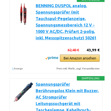
BENNING DUSPOL analog.
Spannungsprüfer (mit
Tauchspul-Pegelanzeige,
Spannungsmessbereich 12 V -
1000 V AC/DC, Prüfart 2-polig,
inkl. Messspitzenschutz) 50261
62,48 €
43,99 €
Bei Amazon ansehen
*
Preis inkl. MwSt., zzgl. Versandkosten
Anzeige
EMPFEHLUNG
Spannungsprüfer
Berührungslos Klein mit Buzzer,
AC Stromprüfer
Leitungssuchgerät mit
Taschenlampe, Kabelbruch-