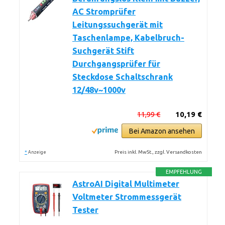
AC Stromprüfer
Leitungssuchgerät mit
Taschenlampe, Kabelbruch-
Suchgerät Stift
Durchgangsprüfer für
Steckdose Schaltschrank
12/48v~1000v
11,99 €
10,19 €
Bei Amazon ansehen
*
Preis inkl. MwSt., zzgl. Versandkosten
Anzeige
EMPFEHLUNG
AstroAI Digital Multimeter
Voltmeter Strommessgerät
Tester