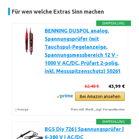
Für wen welche Extras Sinn machen
EMPFEHLUNG
BENNING DUSPOL analog.
Spannungsprüfer (mit
Tauchspul-Pegelanzeige,
Spannungsmessbereich 12 V -
1000 V AC/DC, Prüfart 2-polig,
inkl. Messspitzenschutz) 50261
62,48 €
43,99 €
Bei Amazon ansehen
*
Preis inkl. MwSt., zzgl. Versandkosten
Anzeige
EMPFEHLUNG
BGS Diy 726 | Spannungsprüfer |
6-380 V | AC/DC