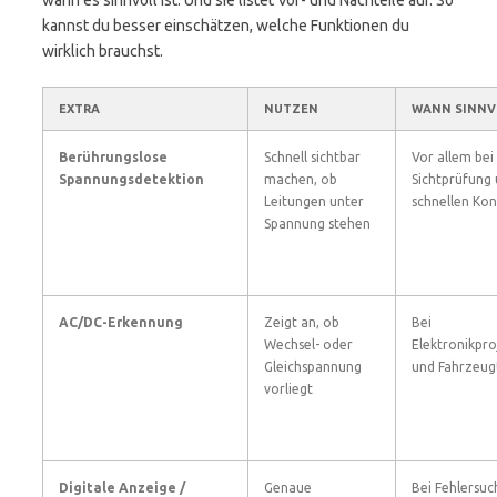
wann es sinnvoll ist. Und sie listet Vor- und Nachteile auf. So
kannst du besser einschätzen, welche Funktionen du
wirklich brauchst.
EXTRA
NUTZEN
WANN SINNV
Berührungslose
Schnell sichtbar
Vor allem bei
Spannungsdetektion
machen, ob
Sichtprüfung
Leitungen unter
schnellen Kon
Spannung stehen
AC/DC-Erkennung
Zeigt an, ob
Bei
Wechsel- oder
Elektronikpro
Gleichspannung
und Fahrzeug
vorliegt
Digitale Anzeige /
Genaue
Bei Fehlersuc