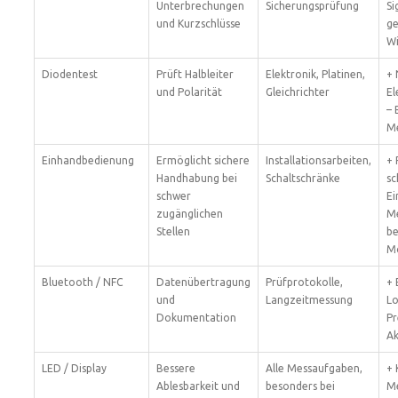
Unterbrechungen
Sicherungsprüfung
Si
und Kurzschlüsse
ge
Wi
Diodentest
Prüft Halbleiter
Elektronik, Platinen,
+ 
und Polarität
Gleichrichter
El
– 
Me
Einhandbedienung
Ermöglicht sichere
Installationsarbeiten,
+ 
Handhabung bei
Schaltschränke
sc
schwer
Ei
zugänglichen
Me
Stellen
be
Mo
Bluetooth / NFC
Datenübertragung
Prüfprotokolle,
+ 
und
Langzeitmessung
Lo
Dokumentation
Pr
Ak
LED / Display
Bessere
Alle Messaufgaben,
+ 
Ablesbarkeit und
besonders bei
Me