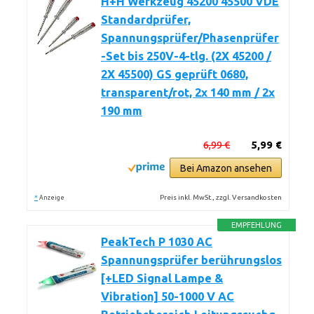
H+H Werkzeug 45200 45500 VDE
Standardprüfer,
Spannungsprüfer/Phasenprüfer
-Set bis 250V-4-tlg. (2X 45200 /
2X 45500) GS geprüft 0680,
transparent/rot, 2x 140 mm / 2x
190 mm
6,99 €
5,99 €
Bei Amazon ansehen
*
Preis inkl. MwSt., zzgl. Versandkosten
Anzeige
EMPFEHLUNG
PeakTech P 1030 AC
Spannungsprüfer berührungslos
[+LED Signal Lampe &
Vibration] 50-1000 V AC