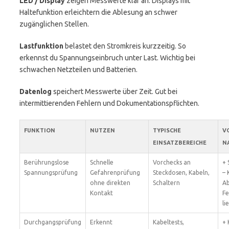
LED / Display
zeigen Messwerte klar an. Displays mit
Haltefunktion erleichtern die Ablesung an schwer
zugänglichen Stellen.
Lastfunktion
belastet den Stromkreis kurzzeitig. So
erkennst du Spannungseinbruch unter Last. Wichtig bei
schwachen Netzteilen und Batterien.
Datenlog
speichert Messwerte über Zeit. Gut bei
intermittierenden Fehlern und Dokumentationspflichten.
FUNKTION
NUTZEN
TYPISCHE
V
EINSATZBEREICHE
N
Berührungslose
Schnelle
Vorchecks an
+ 
Spannungsprüfung
Gefahrenprüfung
Steckdosen, Kabeln,
– 
ohne direkten
Schaltern
A
Kontakt
Fe
li
Durchgangsprüfung
Erkennt
Kabeltests,
+ 