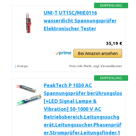
EMPFEHLUNG
UNI-T UT15C/MIE0116
wasserdicht Spannungsprüfer
Elektronischer Tester
35,19 €
Bei Amazon ansehen
*
Preis inkl. MwSt., zzgl. Versandkosten
Anzeige
EMPFEHLUNG
PeakTech P 1030 AC
Spannungsprüfer berührungslos
[+LED Signal Lampe &
Vibration] 50-1000 V AC
Betriebsbereich,Leitungssuchg
erät,Leitungssucher,Phasenprüf
er,Stromprüfer,Leitungsfinder,1