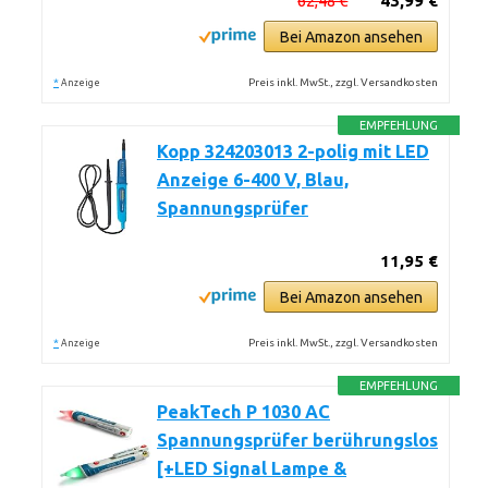
62,48 €
43,99 €
Bei Amazon ansehen
*
Preis inkl. MwSt., zzgl. Versandkosten
Anzeige
EMPFEHLUNG
Kopp 324203013 2-polig mit LED
Anzeige 6-400 V, Blau,
Spannungsprüfer
11,95 €
Bei Amazon ansehen
*
Preis inkl. MwSt., zzgl. Versandkosten
Anzeige
EMPFEHLUNG
PeakTech P 1030 AC
Spannungsprüfer berührungslos
[+LED Signal Lampe &