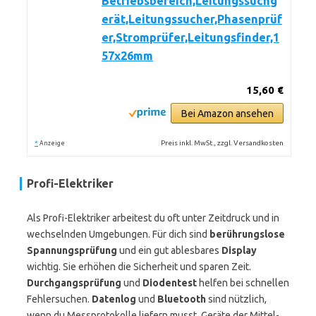
Betriebsbereich,Leitungssuchg
erät,Leitungssucher,Phasenprüf
er,Stromprüfer,Leitungsfinder,1
57x26mm
15,60 €
Bei Amazon ansehen
*
Preis inkl. MwSt., zzgl. Versandkosten
Anzeige
Profi-Elektriker
Als Profi-Elektriker arbeitest du oft unter Zeitdruck und in
wechselnden Umgebungen. Für dich sind
berührungslose
Spannungsprüfung
und ein gut ablesbares
Display
wichtig. Sie erhöhen die Sicherheit und sparen Zeit.
Durchgangsprüfung
und
Diodentest
helfen bei schnellen
Fehlersuchen.
Datenlog
und
Bluetooth
sind nützlich,
wenn du Messprotokolle liefern musst. Geräte der Mittel-