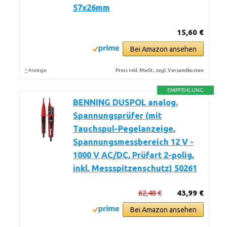
57x26mm
15,60 €
Bei Amazon ansehen
*
Preis inkl. MwSt., zzgl. Versandkosten
Anzeige
EMPFEHLUNG
BENNING DUSPOL analog.
Spannungsprüfer (mit
Tauchspul-Pegelanzeige,
Spannungsmessbereich 12 V -
1000 V AC/DC, Prüfart 2-polig,
inkl. Messspitzenschutz) 50261
62,48 €
43,99 €
Bei Amazon ansehen