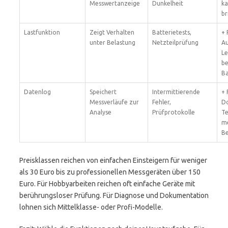
Messwertanzeige
Dunkelheit
ka
br
Lastfunktion
Zeigt Verhalten
Batterietests,
+ 
unter Belastung
Netzteilprüfung
Au
Le
be
Ba
Datenlog
Speichert
Intermittierende
+ 
Messverläufe zur
Fehler,
Do
Analyse
Prüfprotokolle
Te
m
Be
Preisklassen reichen von einfachen Einsteigern für weniger
als 30 Euro bis zu professionellen Messgeräten über 150
Euro. Für Hobbyarbeiten reichen oft einfache Geräte mit
berührungsloser Prüfung. Für Diagnose und Dokumentation
lohnen sich Mittelklasse- oder Profi-Modelle.