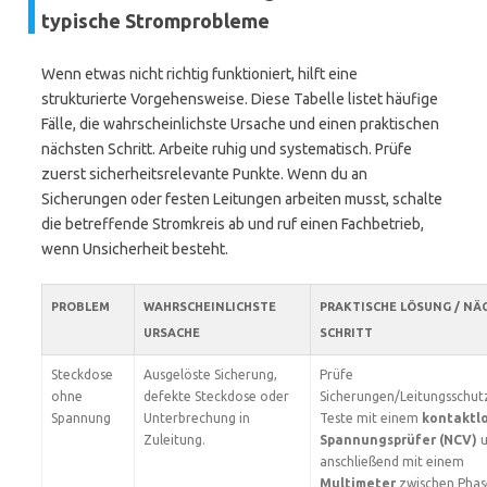
typische Stromprobleme
Wenn etwas nicht richtig funktioniert, hilft eine
strukturierte Vorgehensweise. Diese Tabelle listet häufige
Fälle, die wahrscheinlichste Ursache und einen praktischen
nächsten Schritt. Arbeite ruhig und systematisch. Prüfe
zuerst sicherheitsrelevante Punkte. Wenn du an
Sicherungen oder festen Leitungen arbeiten musst, schalte
die betreffende Stromkreis ab und ruf einen Fachbetrieb,
wenn Unsicherheit besteht.
PROBLEM
WAHRSCHEINLICHSTE
PRAKTISCHE LÖSUNG / NÄ
URSACHE
SCHRITT
Steckdose
Ausgelöste Sicherung,
Prüfe
ohne
defekte Steckdose oder
Sicherungen/Leitungsschutz
Spannung
Unterbrechung in
Teste mit einem
kontaktl
Zuleitung.
Spannungsprüfer (NCV)
u
anschließend mit einem
Multimeter
zwischen Phas