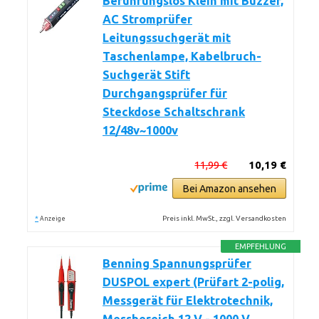
Berührungslos Klein mit Buzzer,
AC Stromprüfer
Leitungssuchgerät mit
Taschenlampe, Kabelbruch-
Suchgerät Stift
Durchgangsprüfer für
Steckdose Schaltschrank
12/48v~1000v
11,99 €
10,19 €
Bei Amazon ansehen
*
Preis inkl. MwSt., zzgl. Versandkosten
Anzeige
EMPFEHLUNG
Benning Spannungsprüfer
DUSPOL expert (Prüfart 2-polig,
Messgerät für Elektrotechnik,