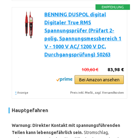
EMPFEHLUNG
BENNING DUSPOL digital
Digitaler True RMS
Spannungsprüfer (Prüfart 2-
polig, Spannungsmessbereich 1
V - 1000 V AC/ 1200 V DC,
Durchgangsprüfung) 50263
109,60 €
83,98 €
Bei Amazon ansehen
*
Preis inkl. MwSt., zzgl. Versandkosten
Anzeige
Hauptgefahren
Warnung: Direkter Kontakt mit spannungsführenden
Teilen kann lebensgefährlich sein.
Stromschlag,