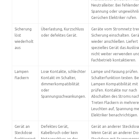
Neutralleiter. Bei fehlender
Spannung oder ungewöhnl
Gerüchen Elektriker rufen.
Sicherung
Überlastung, Kurzschluss
Geräte vom Stromnetz tre
löst
oder defektes Gerät.
Sicherung einschalten. Gerä
wiederholt
wieder anschließen. Liefert
aus
spezielles Gerät das Auslös
nicht weiter verwenden un
Fachbetrieb kontaktieren.
Lampen
Lose Kontakte, schlechter
Lampe und Fassung prüfen.
flackern
Kontakt im Schalter,
Schalterfunktion testen. Be
dimmerkompatibilität
Lampen Kompatibilität mi
oder
prüfen. Kontakte nur nach
Spannungsschwankungen.
Abschalten des Stroms nac
Treten Flackern in mehrer
Leuchten auf, Spannung me
Elektriker benachrichtigen.
Gerät an
Defektes Gerät,
Gerät an anderer Steckdose
Steckdose
Kabelbruch oder kein
Wenn Gerät an anderer Dos
funktioniert
Netzanschluss an der
Steckdose mit Spannungspr