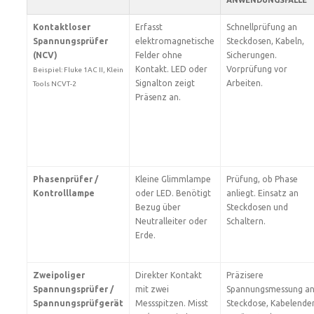
ANWENDUNGSFÄLLE
Kontaktloser
Erfasst
Schnellprüfung an
Spannungsprüfer
elektromagnetische
Steckdosen, Kabeln,
(NCV)
Felder ohne
Sicherungen.
Kontakt. LED oder
Vorprüfung vor
Beispiel: Fluke 1AC II, Klein
Signalton zeigt
Arbeiten.
Tools NCVT-2
Präsenz an.
Phasenprüfer /
Kleine Glimmlampe
Prüfung, ob Phase
Kontrolllampe
oder LED. Benötigt
anliegt. Einsatz an
Bezug über
Steckdosen und
Neutralleiter oder
Schaltern.
Erde.
Zweipoliger
Direkter Kontakt
Präzisere
Spannungsprüfer /
mit zwei
Spannungsmessung a
Spannungsprüfgerät
Messspitzen. Misst
Steckdose, Kabelende