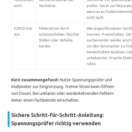
nicht
Steckdose.
prüfen. Gerät zur Reparatu
wenn es an funktionierend
nicht läuft.
FI/RCD löst
Fehlerstrom durch
Alle angeschlossenen Gerä
aus
Isolationsfehler, feuchte
trennen. FI einschalten. Ge
Stellen oder defekte
nacheinander wieder ansch
Geräte.
um den Verursacher zu find
wiederholtem Auslösen od
unbekannter Ursache Elektr
rufen.
Kurz zusammengefasst:
Nutze Spannungsprüfer und
Multimeter zur Eingrenzung. Trenne Strom beim Öffnen
von Dosen. Bei unklaren oder wiederkehrenden Fehlern
immer einen Fachbetrieb einschalten.
Sichere Schritt-für-Schritt-Anleitung:
Spannungsprüfer richtig verwenden