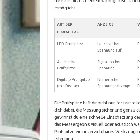
die Prüfspitze zu einem wichtigen Bestandt
ermöglicht.
ART DER
ANZEIGE
V
PRÜFSPITZE
LED-Prüfspitze
Leuchtet bei
E
Spannung auf
Akustische
Signalton bei
P
Prüfspitze
Spannung
b
Digitale Prüfspitze
Numerische
E
(mit Display)
Spannungsanzeige
F
Die Prüfspitze hilft dir nicht nur, festzuste
dich dabei, die Messung sicher und genau 
gewinnst du eine schnelle Einschätzung des
das Messergebnis visuell oder akustisch wa
Prüfspitze ein unverzichtbares Werkzeug, u
erledigen.