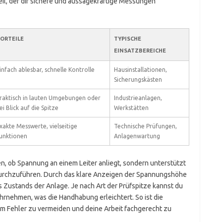
eil, der dir sichere und aussagekräftige Messungen
ORTEILE
TYPISCHE
EINSATZBEREICHE
infach ablesbar, schnelle Kontrolle
Hausinstallationen,
Sicherungskästen
raktisch in lauten Umgebungen oder
Industrieanlagen,
ei Blick auf die Spitze
Werkstätten
xakte Messwerte, vielseitige
Technische Prüfungen,
unktionen
Anlagenwartung
llen, ob Spannung an einem Leiter anliegt, sondern unterstützt
durchzuführen. Durch das klare Anzeigen der Spannungshöhe
 Zustands der Anlage. Je nach Art der Prüfspitze kannst du
hrnehmen, was die Handhabung erleichtert. So ist die
m Fehler zu vermeiden und deine Arbeit fachgerecht zu