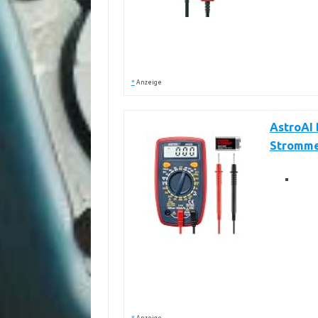
*
Anzeige
AstroAI 
Stromme
*