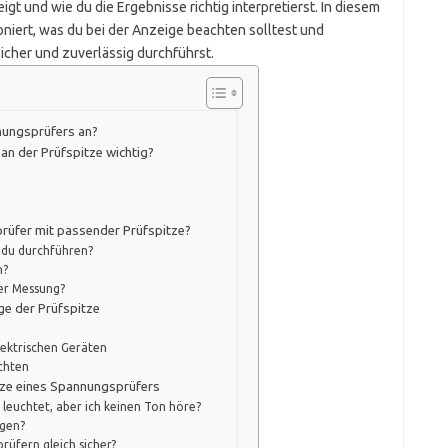
igt und wie du die Ergebnisse richtig interpretierst. In diesem
tioniert, was du bei der Anzeige beachten solltest und
cher und zuverlässig durchführst.
nnungsprüfers an?
an der Prüfspitze wichtig?
prüfer mit passender Prüfspitze?
 du durchführen?
n?
 der Messung?
ge der Prüfspitze
lektrischen Geräten
chten
tze eines Spannungsprüfers
 leuchtet, aber ich keinen Ton höre?
igen?
prüfern gleich sicher?