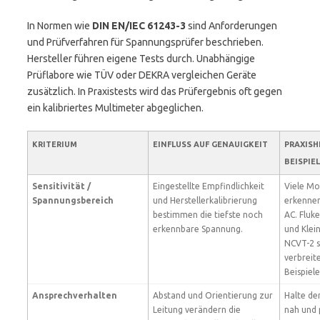
In Normen wie
DIN EN/IEC 61243-3
sind Anforderungen
und Prüfverfahren für Spannungsprüfer beschrieben.
Hersteller führen eigene Tests durch. Unabhängige
Prüflabore wie TÜV oder DEKRA vergleichen Geräte
zusätzlich. In Praxistests wird das Prüfergebnis oft gegen
ein kalibriertes Multimeter abgeglichen.
KRITERIUM
EINFLUSS AUF GENAUIGKEIT
PRAXISH
BEISPIE
Sensitivität /
Eingestellte Empfindlichkeit
Viele Mo
Spannungsbereich
und Herstellerkalibrierung
erkennen
bestimmen die tiefste noch
AC. Fluke
erkennbare Spannung.
und Klei
NCVT-2 s
verbreit
Beispiele
Ansprechverhalten
Abstand und Orientierung zur
Halte de
Leitung verändern die
nah und 