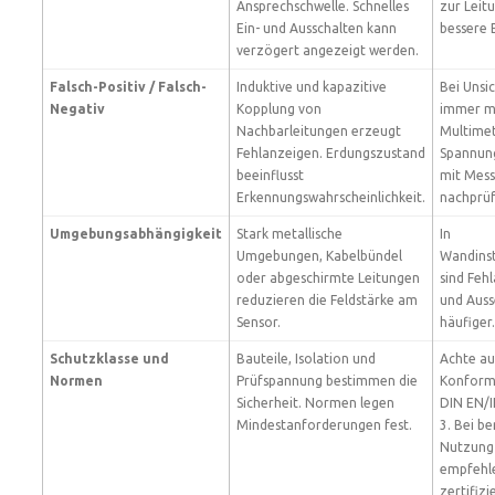
Ansprechschwelle. Schnelles
zur Leit
Ein- und Ausschalten kann
bessere 
verzögert angezeigt werden.
Falsch-Positiv / Falsch-
Induktive und kapazitive
Bei Unsi
Negativ
Kopplung von
immer m
Nachbarleitungen erzeugt
Multime
Fehlanzeigen. Erdungszustand
Spannun
beeinflusst
mit Mess
Erkennungswahrscheinlichkeit.
nachprüf
Umgebungsabhängigkeit
Stark metallische
In
Umgebungen, Kabelbündel
Wandinst
oder abgeschirmte Leitungen
sind Feh
reduzieren die Feldstärke am
und Auss
Sensor.
häufiger.
Schutzklasse und
Bauteile, Isolation und
Achte au
Normen
Prüfspannung bestimmen die
Konform
Sicherheit. Normen legen
DIN EN/I
Mindestanforderungen fest.
3. Bei be
Nutzung
empfehle
zertifizi