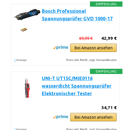
EMPFEHLUNG
Bosch Professional
Spannungsprüfer GVD 1000-17
69,99 €
42,99 €
Bei Amazon ansehen
*
Preis inkl. MwSt., zzgl. Versandkosten
Anzeige
EMPFEHLUNG
UNI-T UT15C/MIE0116
wasserdicht Spannungsprüfer
Elektronischer Tester
34,71 €
Bei Amazon ansehen
*
Preis inkl. MwSt., zzgl. Versandkosten
Anzeige