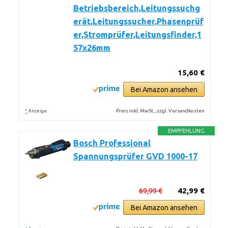
Betriebsbereich,Leitungssuchg
erät,Leitungssucher,Phasenprüf
er,Stromprüfer,Leitungsfinder,1
57x26mm
15,60 €
Bei Amazon ansehen
*
Preis inkl. MwSt., zzgl. Versandkosten
Anzeige
EMPFEHLUNG
Bosch Professional
Spannungsprüfer GVD 1000-17
69,99 €
42,99 €
Bei Amazon ansehen