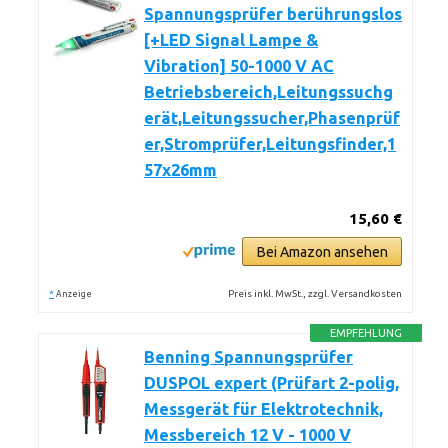
Spannungsprüfer berührungslos
[+LED Signal Lampe &
Vibration] 50-1000 V AC
Betriebsbereich,Leitungssuchg
erät,Leitungssucher,Phasenprüf
er,Stromprüfer,Leitungsfinder,1
57x26mm
15,60 €
Bei Amazon ansehen
*
Preis inkl. MwSt., zzgl. Versandkosten
Anzeige
EMPFEHLUNG
Benning Spannungsprüfer
DUSPOL expert (Prüfart 2-polig,
Messgerät für Elektrotechnik,
Messbereich 12 V - 1000 V