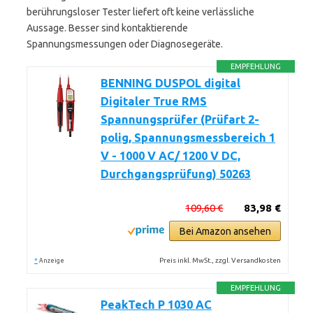
berührungsloser Tester liefert oft keine verlässliche
Aussage. Besser sind kontaktierende
Spannungsmessungen oder Diagnosegeräte.
EMPFEHLUNG
BENNING DUSPOL digital
Digitaler True RMS
Spannungsprüfer (Prüfart 2-
polig, Spannungsmessbereich 1
V - 1000 V AC/ 1200 V DC,
Durchgangsprüfung) 50263
109,60 €
83,98 €
Bei Amazon ansehen
*
Preis inkl. MwSt., zzgl. Versandkosten
Anzeige
EMPFEHLUNG
PeakTech P 1030 AC