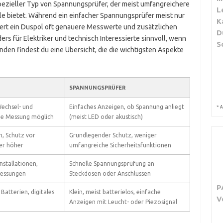
spezieller Typ von Spannungsprüfer, der meist umfangreichere
L
e bietet. Während ein einfacher Spannungsprüfer meist nur
K
efert ein Duspol oft genauere Messwerte und zusätzlichen
D
rs für Elektriker und technisch Interessierte sinnvoll, wenn
S
den findest du eine Übersicht, die die wichtigsten Aspekte
SPANNUNGSPRÜFER
Wechsel- und
Einfaches Anzeigen, ob Spannung anliegt
*
A
ue Messung möglich
(meist LED oder akustisch)
n, Schutz vor
Grundlegender Schutz, weniger
der höher
umfangreiche Sicherheitsfunktionen
nstallationen,
Schnelle Spannungsprüfung an
Messungen
Steckdosen oder Anschlüssen
P
Batterien, digitales
Klein, meist batterielos, einfache
V
Anzeigen mit Leucht- oder Piezosignal