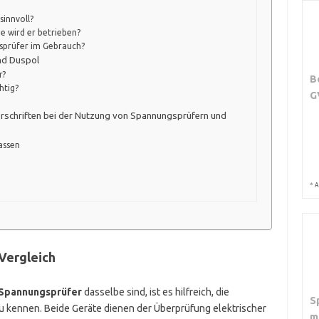
sinnvoll?
e wird er betrieben?
gsprüfer im Gebrauch?
nd Duspol
r?
B
htig?
G
orschriften bei der Nutzung von Spannungsprüfern und
assen
*
A
Vergleich
Spannungsprüfer
dasselbe sind, ist es hilfreich, die
S
kennen. Beide Geräte dienen der Überprüfung elektrischer
m