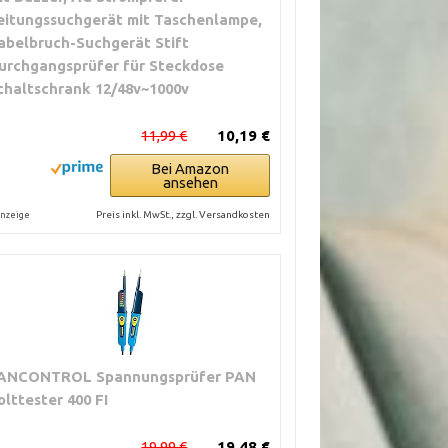
eitungssuchgerät mit Taschenlampe,
abelbruch-Suchgerät Stift
urchgangsprüfer für Steckdose
chaltschrank 12/48v~1000v
11,99 €
10,19 €
Bei Amazon
ansehen
Preis inkl. MwSt., zzgl. Versandkosten
nzeige
ANCONTROL Spannungsprüfer PAN
olttester 400 FI
19,99 €
19,48 €