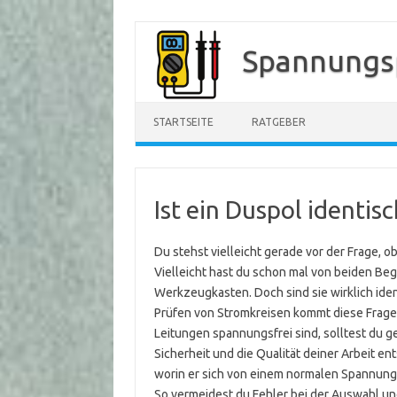
Zum
Inhalt
Spannungs
springen
STARTSEITE
RATGEBER
Ist ein Duspol identi
Du stehst vielleicht gerade vor der Frage, 
Vielleicht hast du schon mal von beiden Beg
Werkzeugkasten. Doch sind sie wirklich iden
Prüfen von Stromkreisen kommt diese Frage 
Leitungen spannungsfrei sind, solltest du g
Sicherheit und die Qualität deiner Arbeit ent
worin er sich von einem normalen Spannungs
So vermeidest du Fehler bei der Auswahl un