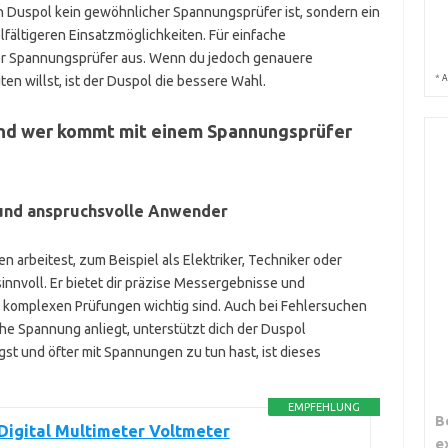
n Duspol kein gewöhnlicher Spannungsprüfer ist, sondern ein
lfältigeren Einsatzmöglichkeiten. Für einfache
er Spannungsprüfer aus. Wenn du jedoch genauere
*
A
n willst, ist der Duspol die bessere Wahl.
 und wer kommt mit einem Spannungsprüfer
s und anspruchsvolle Anwender
 arbeitest, zum Beispiel als Elektriker, Techniker oder
innvoll. Er bietet dir präzise Messergebnisse und
i komplexen Prüfungen wichtig sind. Auch bei Fehlersuchen
e Spannung anliegt, unterstützt dich der Duspol
gst und öfter mit Spannungen zu tun hast, ist dieses
EMPFEHLUNG
B
Digital Multimeter Voltmeter
e