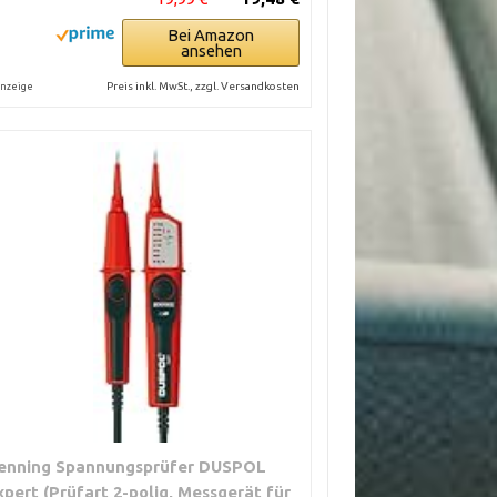
Bei Amazon
ansehen
Preis inkl. MwSt., zzgl. Versandkosten
nzeige
enning Spannungsprüfer DUSPOL
xpert (Prüfart 2-polig, Messgerät für