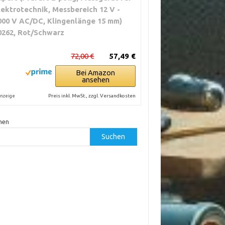
lektrotechnik, Messbereich 12 V -
000 V AC/DC, Klingenlänge 15 mm)
0262, Rot/Schwarz
72,00 €
57,49 €
Bei Amazon
ansehen
Preis inkl. MwSt., zzgl. Versandkosten
nzeige
hen
Suchen