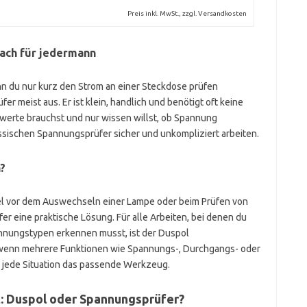
Preis inkl. MwSt., zzgl. Versandkosten
fach für jedermann
n du nur kurz den Strom an einer Steckdose prüfen
er meist aus. Er ist klein, handlich und benötigt oft keine
swerte brauchst und nur wissen willst, ob Spannung
assischen Spannungsprüfer sicher und unkompliziert arbeiten.
?
el vor dem Auswechseln einer Lampe oder beim Prüfen von
er eine praktische Lösung. Für alle Arbeiten, bei denen du
nnungstypen erkennen musst, ist der Duspol
h, wenn mehrere Funktionen wie Spannungs-, Durchgangs- oder
r jede Situation das passende Werkzeug.
t: Duspol oder Spannungsprüfer?