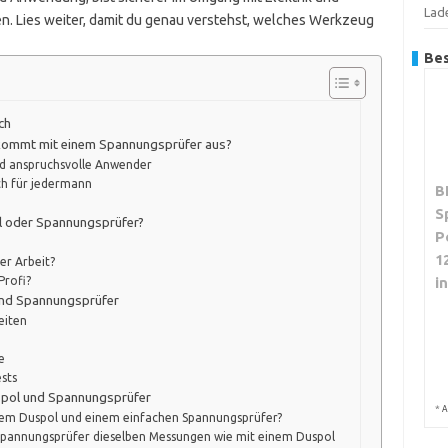
Lad
en. Lies weiter, damit du genau verstehst, welches Werkzeug
Bes
ch
r kommt mit einem Spannungsprüfer aus?
und anspruchsvolle Anwender
ch für jedermann
B
S
ol oder Spannungsprüfer?
P
1
der Arbeit?
i
Profi?
und Spannungsprüfer
eiten
e
sts
spol und Spannungsprüfer
*
A
inem Duspol und einem einfachen Spannungsprüfer?
pannungsprüfer dieselben Messungen wie mit einem Duspol