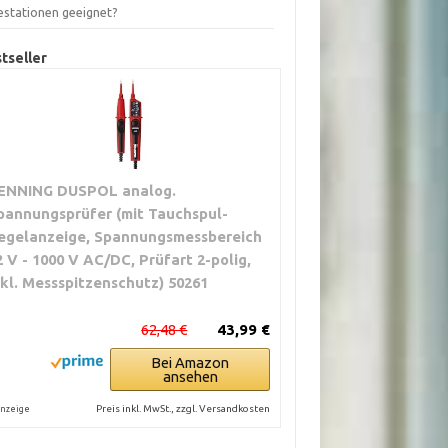
estationen geeignet?
tseller
ENNING DUSPOL analog.
pannungsprüfer (mit Tauchspul-
egelanzeige, Spannungsmessbereich
2 V - 1000 V AC/DC, Prüfart 2-polig,
nkl. Messspitzenschutz) 50261
62,48 €
43,99 €
Bei Amazon
ansehen
Preis inkl. MwSt., zzgl. Versandkosten
nzeige