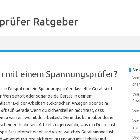
prüfer Ratgeber
Neu
sch mit einem Spannungsprüfer?
Wie
che
ob ein Duspol und ein Spannungsprüfer dasselbe Gerät sind.
Wie 
riffen gehört oder sogar beide Geräte in deinem
Spa
tisch? Bei der Arbeit an elektrischen Anlagen oder beim
oft auf. Gerade wenn du sicherstellen möchtest, dass
Wie 
enau wissen, womit du arbeitest. Denn das kann über deine
Wie 
scheiden. In diesem Artikel zeigen wir dir, was ein Duspol ist,
Sic
prüfer unterscheidet und wann welches Gerät sinnvoll ist.
Wel
d Anwendung, bist sicherer im Umgang mit Elektrik und