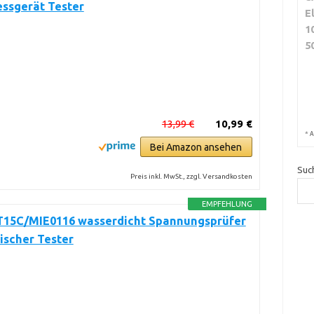
ssgerät Tester
E
1
5
13,99 €
10,99 €
*
A
Bei Amazon ansehen
Suc
Preis inkl. MwSt., zzgl. Versandkosten
EMPFEHLUNG
T15C/MIE0116 wasserdicht Spannungsprüfer
ischer Tester