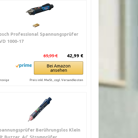
osch Professional Spannungsprüfer
VD 1000-17
69,99 €
42,99 €
Bei Amazon
ansehen
Preis inkl. MwSt., zzgl. Versandkosten
nzeige
pannungsprüfer Berührungslos Klein
it Buzzer, AC Stromprüfer