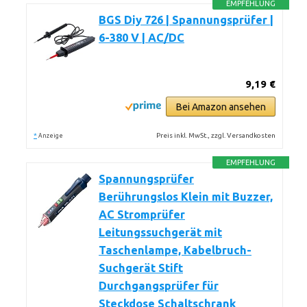
EMPFEHLUNG
BGS Diy 726 | Spannungsprüfer |
6-380 V | AC/DC
9,19 €
Bei Amazon ansehen
*
Preis inkl. MwSt., zzgl. Versandkosten
Anzeige
EMPFEHLUNG
Spannungsprüfer
Berührungslos Klein mit Buzzer,
AC Stromprüfer
Leitungssuchgerät mit
Taschenlampe, Kabelbruch-
Suchgerät Stift
Durchgangsprüfer für
Steckdose Schaltschrank