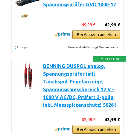
Spannungsprüfer GVD 1000-17
69,99 €
42,99 €
Bei Amazon ansehen
*
Preis inkl. MwSt., zzgl. Versandkosten
Anzeige
EMPFEHLUNG
BENNING DUSPOL analog.
Spannungsprüfer (mit
Tauchspul-Pegelanzeige,
Spannungsmessbereich 12 V -
1000 V AC/DC, Prüfart 2-polig,
inkl. Messspitzenschutz) 50261
62,48 €
43,99 €
Bei Amazon ansehen