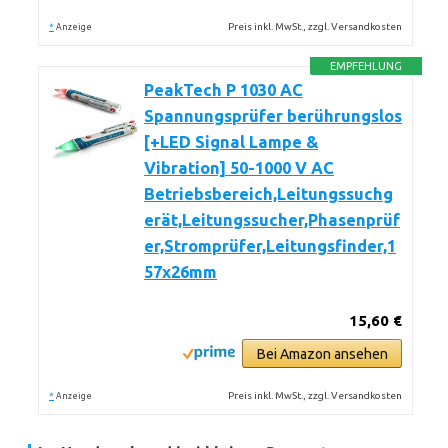
*
Preis inkl. MwSt., zzgl. Versandkosten
Anzeige
EMPFEHLUNG
PeakTech P 1030 AC
Spannungsprüfer berührungslos
[+LED Signal Lampe &
Vibration] 50-1000 V AC
Betriebsbereich,Leitungssuchg
erät,Leitungssucher,Phasenprüf
er,Stromprüfer,Leitungsfinder,1
57x26mm
15,60 €
Bei Amazon ansehen
*
Preis inkl. MwSt., zzgl. Versandkosten
Anzeige