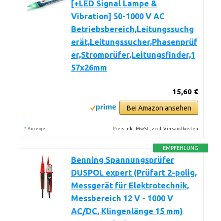
[+LED Signal Lampe &
Vibration] 50-1000 V AC
Betriebsbereich,Leitungssuchg
erät,Leitungssucher,Phasenprüf
er,Stromprüfer,Leitungsfinder,1
57x26mm
15,60 €
Bei Amazon ansehen
*
Preis inkl. MwSt., zzgl. Versandkosten
Anzeige
EMPFEHLUNG
Benning Spannungsprüfer
DUSPOL expert (Prüfart 2-polig,
Messgerät für Elektrotechnik,
Messbereich 12 V - 1000 V
AC/DC, Klingenlänge 15 mm)