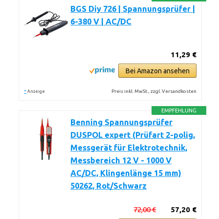
BGS Diy 726 | Spannungsprüfer |
6-380 V | AC/DC
11,29 €
Bei Amazon ansehen
*
Preis inkl. MwSt., zzgl. Versandkosten
Anzeige
EMPFEHLUNG
Benning Spannungsprüfer
DUSPOL expert (Prüfart 2-polig,
Messgerät für Elektrotechnik,
Messbereich 12 V - 1000 V
AC/DC, Klingenlänge 15 mm)
50262, Rot/Schwarz
72,00 €
57,20 €