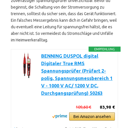
zuverlässiger Spannungsprüfer unverzichtbar. Bevor du
beginnst, die Schaltung von der Stromversorgung zu
trennen, solltest du sicher sein, dass das Gerät funktioniert.
Ein falsches Messergebnis kann dich in Gefahr bringen, weil
du eventuell eine Leitung für spannungsfrei hältst, die es
aber nicht ist. So vermeidest du Stromschläge und Unfälle
im Heimwerkeralltag.
EMPFEHLUNG
BENNING DUSPOL digital
Digitaler True RMS
Spannungsprüfer (Prüfart 2-
polig, Spannungsmessbereich 1
V - 1000 V AC/ 1200 V DC,
Durchgangsprüfung) 50263
109,60 €
83,98 €
Bei Amazon ansehen