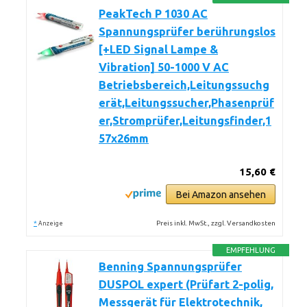
PeakTech P 1030 AC
Spannungsprüfer berührungslos
[+LED Signal Lampe &
Vibration] 50-1000 V AC
Betriebsbereich,Leitungssuchg
erät,Leitungssucher,Phasenprüf
er,Stromprüfer,Leitungsfinder,1
57x26mm
15,60 €
Bei Amazon ansehen
*
Preis inkl. MwSt., zzgl. Versandkosten
Anzeige
EMPFEHLUNG
Benning Spannungsprüfer
DUSPOL expert (Prüfart 2-polig,
Messgerät für Elektrotechnik,