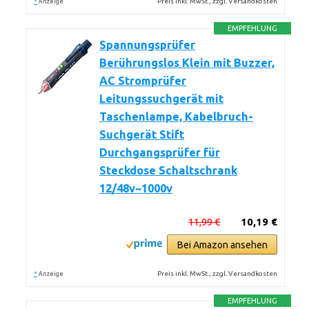
*
Preis inkl. MwSt., zzgl. Versandkosten
Anzeige
EMPFEHLUNG
Spannungsprüfer
Berührungslos Klein mit Buzzer,
AC Stromprüfer
Leitungssuchgerät mit
Taschenlampe, Kabelbruch-
Suchgerät Stift
Durchgangsprüfer für
Steckdose Schaltschrank
12/48v~1000v
11,99 €
10,19 €
Bei Amazon ansehen
*
Preis inkl. MwSt., zzgl. Versandkosten
Anzeige
EMPFEHLUNG