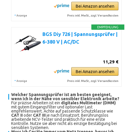
Bei Amazon ansehen
*
Preis inkl. MwSt., zzgl. Versandkosten
Anzeige
EMPFEHLUNG
BGS Diy 726 | Spannungsprüfer |
6-380 V | AC/DC
11,29 €
Bei Amazon ansehen
*
Preis inkl. MwSt., zzgl. Versandkosten
Anzeige
Welcher Spannungsprüfer ist am besten geeignet,
wenn ich in der Nähe von sensibler Elektronik arbeite?
Für präzise Arbeiten ist ein
digitales Multimeter (DMM)
mit gutem Eingangsfilter und optionaler Last
empfehlenswert. Achte auf passende Schutzklasse wie
CAT II
oder
CAT III
je nach Einsatzort. Berührungslos
arbeitende NCV-Tester sind praktisch für eine erste
Kontrolle. Nutze sie aber nicht als einzige Bestätigung bei
sensiblen Systemen.
Muss ich Geräte immer vom Netz trennen, bevor ich