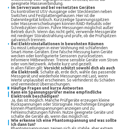
geeignete Masseverbindung.
Im Serverraum und bei vernetzten Geräten
Du kontrollierst USV-Ausgänge oder Steckleisten neben
Switches und Festplattengehäusen. Hier ist die
Datenintegrität kritisch. Kurzzeitige Spannungsspitzen
oder Masseverschiebungen können RAID-Rebuilds oder
Schreibzyklen stören. Führe Messungen möglichst außer
Betrieb durch. Wenn das nicht geht, verwende Messgeräte
mit niedriger Störabstrahlung und prüfe, ob die Prüfspitzen
galvanisch trennen.
Bei Elektroinstallationen in bewohnten Räumen
Du misst Leitungen in einer Wohnung mit schlafenden
Smart‑Home‑Geräten. Eine falsche Messung kann Geräte
wecken oder konfigurierte Sensoren zurücksetzen.
Informiere Mitbewohner. Trenne sensible Geräte vom Strom
oder vom Netzwerk. Arbeite kurz und gezielt.
In allen Fällen gilt:
Vorsicht schützt sowohl dich als auch
die Elektronik
. Schalte ab, erde dich, wähle das passende
Messgerät und wiederhole Messungen mit Last, wenn
Werte unplausibel erscheinen. So verhinderst du Schäden
und vermeidest Überraschungen.
Häufige Fragen und kurze Antworten
Kann ein Spannungsprüfer meine empfindliche
Elektronik beschädigen?
Ja, das ist möglich. Manche Prüfgeräte erzeugen kleine
Rückspannungen oder Störsignale. Hochohmige Eingänge
können Phantomspannungen anzeigen und zu
Fehleinschätzungen führen. Nutze geeignete Geräte und
schalte die Geräte ab, wenn das möglich ist.
Wie erkenne ich eine Phantomspannung und was sollte
ich dann tun?
Phantomspannungen zeigen sich als stabile, aber extrem