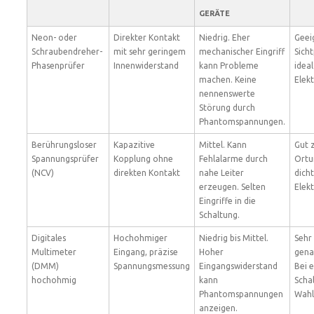
GERÄTE
Neon- oder
Direkter Kontakt
Niedrig. Eher
Geei
Schraubendreher-
mit sehr geringem
mechanischer Eingriff
Sich
Phasenprüfer
Innenwiderstand
kann Probleme
ideal
machen. Keine
Elekt
nennenswerte
Störung durch
Phantomspannungen.
Berührungsloser
Kapazitive
Mittel. Kann
Gut 
Spannungsprüfer
Kopplung ohne
Fehlalarme durch
Ortu
(NCV)
direkten Kontakt
nahe Leiter
dich
erzeugen. Selten
Elek
Eingriffe in die
Schaltung.
Digitales
Hochohmiger
Niedrig bis Mittel.
Sehr
Multimeter
Eingang, präzise
Hoher
gena
(DMM)
Spannungsmessung
Eingangswiderstand
Bei 
hochohmig
kann
Scha
Phantomspannungen
Wahl
anzeigen.