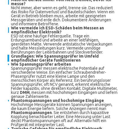
messe?
Nicht immer, aber wenn es geht, trenne sie. Das reduziert
das Risiko für Datenverlust und Bauteilschäden. Wenn ein
Gerät in Betrieb bleiben muss, arbeite mit geeigneten
Messgeräten und erde dich. Dokumentiere Änderungen
und informiere Betroffene.
Wie vermeide ich ESD-Schäden beim Messen an
empfindlicher Elektronik?
ESD ist eine häufige Fehlerquelle. Trage ein
Erdungsarmband und arbeite an einer leitfähigen,
geerdeten Matte. Verwende antistatische Verpackungen
und halte Messleitungen kurz. Vermeide unnötige
Berührungen der Leiterbahnen und Steckverbinder.
Grundlagen: Wie Spannungsprüfer im Umfeld
empfindlicher Geräte funktionieren
Wie Spannungsprüfer arbeiten
Spannungsprüfer messen elektrische Potentiale auf
verschiedene Weise. Ein einfacher Schraubendreher-
Phasenprüfer nutzt eine kleine Lampe und den
menschlichen Körper als Referenz. Ein berührungsloser
Spannungsprüfer, oft NCV genannt, erkennt elektrische
Felder kapazitiv, ohne direkten Kontakt. Digitale Multimeter,
kurz
DMM
, messen mit hochohmigen Eingängen und liefern
genaue Zahlenwerte.
Phantomspannungen und hochohmige Eingänge
Hochohmige Messgeräte können Spannungen anzeigen,
die kaum Energie liefern. Solche Anzeigen nennt man
Phantomspannungen
. Sie entstehen durch kapazitive
Kopplung benachbarter Leiter. Eine Messung unter Last
deckt Phantomspannungen oft auf. Alternativ hilft ein
Prüfgerät mit integrierter Last.
Typische Gefahren für empfindliche Elektronik