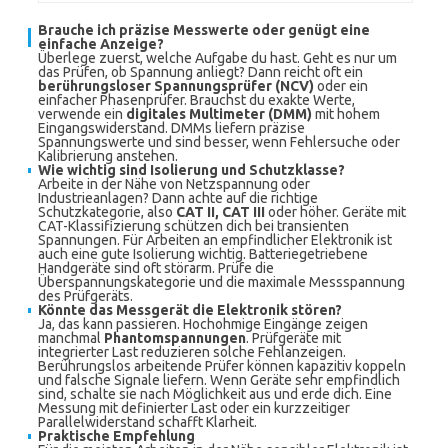
Brauche ich präzise Messwerte oder genügt eine
einfache Anzeige?
Überlege zuerst, welche Aufgabe du hast. Geht es nur um
das Prüfen, ob Spannung anliegt? Dann reicht oft ein
berührungsloser Spannungsprüfer (NCV)
oder ein
einfacher Phasenprüfer. Brauchst du exakte Werte,
verwende ein
digitales Multimeter (DMM)
mit hohem
Eingangswiderstand. DMMs liefern präzise
Spannungswerte und sind besser, wenn Fehlersuche oder
Kalibrierung anstehen.
Wie wichtig sind Isolierung und Schutzklasse?
Arbeite in der Nähe von Netzspannung oder
Industrieanlagen? Dann achte auf die richtige
Schutzkategorie, also
CAT II, CAT III
oder höher. Geräte mit
CAT-Klassifizierung schützen dich bei transienten
Spannungen. Für Arbeiten an empfindlicher Elektronik ist
auch eine gute Isolierung wichtig. Batteriegetriebene
Handgeräte sind oft störarm. Prüfe die
Überspannungskategorie und die maximale Messspannung
des Prüfgeräts.
Könnte das Messgerät die Elektronik stören?
Ja, das kann passieren. Hochohmige Eingänge zeigen
manchmal
Phantomspannungen
. Prüfgeräte mit
integrierter Last reduzieren solche Fehlanzeigen.
Berührungslos arbeitende Prüfer können kapazitiv koppeln
und falsche Signale liefern. Wenn Geräte sehr empfindlich
sind, schalte sie nach Möglichkeit aus und erde dich. Eine
Messung mit definierter Last oder ein kurzzeitiger
Parallelwiderstand schafft Klarheit.
Praktische Empfehlung