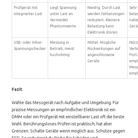
Prüfgerät mit
Liegt Spannung
Niedrig. Durch Last
Sehr 
integrierter Last
unter Last an.
werden Fehlanzeigen
bela
Vermeidet
reduziert. Kleinere
nahe
Phantomwerte
Belastung kann
Gerä
Elektronik stören.
USB- oder Inline-
Messung in
Mittel. Mögliche
Nützl
Spannungschecker
Betrieb, meist
Rückwirkungen auf
Verb
hochohmig
angeschlossene
Port.
Geräte.
empf
Mess
empf
Fazit
Wähle das Messgerät nach Aufgabe und Umgebung. Für
präzise Messungen an empfindlicher Elektronik ist ein
DMM oder ein Prüfgerät mit einstellbarer Last oft die beste
Wahl. Berührungsloses Prüfen ist praktisch, hat aber
Grenzen. Schalte Geräte wenn möglich aus. Schütze gegen