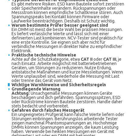
Es gibt mehrere Risiken. ESD kann Bauteile sofort zerstören
oder Speicherinhalte verändern. Rückspannungen oder
Messstrom können empfindliche Schaltkreise stören. Auch
Spannungspeaks bei Kontakt können Firmware oder
Laufwerke beeinträchtigen. Deshalb ist Schutz wichtig.
Warum bestimmte Prüfer besser geeignet sind
Ein DMM ist meist die beste Wahl bei präzisen Messungen.
Es liefert verlässliche Werte und lässt sich mit einer
definierten Last kombinieren. NCV-Tester sind praktisch für
eine erste Kontrolle. Sie eignen sich aber nicht für
verbindliche Messungen in direkter Nähe zu empfindlicher
Elektronik.
Praktische technische Hinweise
Achte auf die Schutzkategorie, etwa
CAT II
oder
CAT III
, je
nach Einsatz. Arbeite möglichst mit batteriebetriebenen
Geräten, um Störungen zu reduzieren. Nutze Erdung,
antistatische Maßnahmen und kurze Messleitungen. Wenn
Werte unplausibel sind, wiederhole die Messung mit Last
oder trenne das Gerät vom Netz.
Wichtige Warnhinweise und Sicherheitsregeln
Grundlegende Warnung
Achtung:
Unsachgemäße Messungen können Geräte
beschädigen und dich gefährden. Spannungsspitzen, ESD
oder Rückströme können Bauteile zerstören. Handle daher
stets bedacht und vorbereitet.
Gefahren durch falsches Messgerät
Ein ungeeignetes Prüfgerät kann falsche Werte liefern oder
Störungen einbringen. Berührungslos arbeitende Tester
zeigen manchmal Phantomspannungen an. Hochohmige
DMMs können Spannungen anzeigen, die kaum Leistung
haben. Verwende bei heiklen Messungen ein Gerät mit
definierter Last oder ein DMM mit bekannter