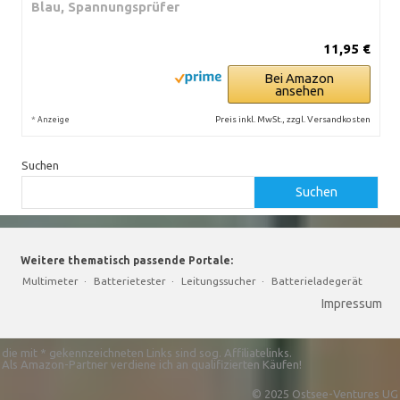
Blau, Spannungsprüfer
11,95 €
Bei Amazon
ansehen
*
Preis inkl. MwSt., zzgl. Versandkosten
Anzeige
Suchen
Suchen
Weitere thematisch passende Portale:
Multimeter
·
Batterietester
·
Leitungssucher
·
Batterieladegerät
Impressum
die mit * gekennzeichneten Links sind sog. Affiliatelinks.
Als Amazon-Partner verdiene ich an qualifizierten Käufen!
© 2025 Ostsee-Ventures UG