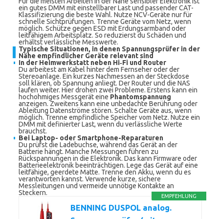
Für die meisten Arbeiten in der Nähe sensibler Elektronik ist
ein gutes DMM mit einstellbarer Last und passender CAT-
Klassifizierung die beste Wahl. Nutze NCV-Geräte nur für
schnelle Sichtprüfungen. Trenne Geräte vom Netz, wenn
möglich. Schütze gegen ESD mit Erdungsarmband oder
leitfähigem Arbeitsplatz. So reduzierst du Schäden und
erhältst verlässliche Messwerte.
Typische Situationen, in denen Spannungsprüfer in der
Nähe empfindlicher Geräte relevant sind
In der Heimwerkstatt neben Hi‑Fi und Router
Du arbeitest am Kabel hinter dem Fernseher oder der
Stereoanlage. Ein kurzes Nachmessen an der Steckdose
soll klären, ob Spannung anliegt. Der Router und die NAS
laufen weiter. Hier drohen zwei Probleme. Erstens kann ein
hochohmiges Messgerät eine
Phantomspannung
anzeigen. Zweitens kann eine unbedachte Berührung oder
Ableitung Datenströme stören. Schalte Geräte aus, wenn
möglich. Trenne empfindliche Speicher vom Netz. Nutze ein
DMM mit definierter Last, wenn du verlässliche Werte
brauchst.
Bei Laptop- oder Smartphone-Reparaturen
Du prüfst die Ladebuchse, während das Gerät an der
Batterie hängt. Manche Messungen führen zu
Rückspannungen in die Elektronik. Das kann Firmware oder
Batterieelektronik beeinträchtigen. Lege das Gerät auf eine
leitfähige, geerdete Matte. Trenne den Akku, wenn du es
verantworten kannst. Verwende kurze, sichere
Messleitungen und vermeide unnötige Kontakte an
Steckern.
EMPFEHLUNG
BENNING DUSPOL analog.