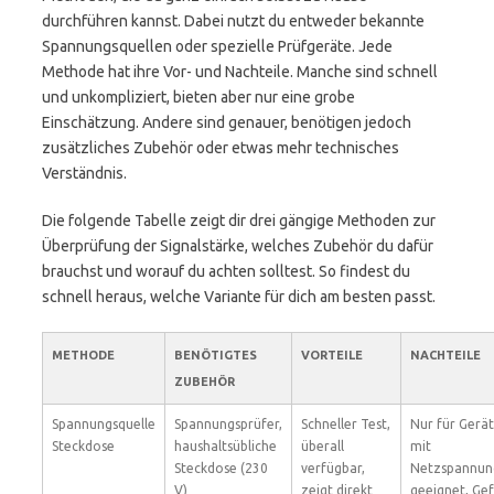
durchführen kannst. Dabei nutzt du entweder bekannte
Spannungsquellen oder spezielle Prüfgeräte. Jede
Methode hat ihre Vor- und Nachteile. Manche sind schnell
und unkompliziert, bieten aber nur eine grobe
Einschätzung. Andere sind genauer, benötigen jedoch
zusätzliches Zubehör oder etwas mehr technisches
Verständnis.
Die folgende Tabelle zeigt dir drei gängige Methoden zur
Überprüfung der Signalstärke, welches Zubehör du dafür
brauchst und worauf du achten solltest. So findest du
schnell heraus, welche Variante für dich am besten passt.
METHODE
BENÖTIGTES
VORTEILE
NACHTEILE
ZUBEHÖR
Spannungsquelle
Spannungsprüfer,
Schneller Test,
Nur für Gerä
Steckdose
haushaltsübliche
überall
mit
Steckdose (230
verfügbar,
Netzspannun
V)
zeigt direkt
geeignet, Ge