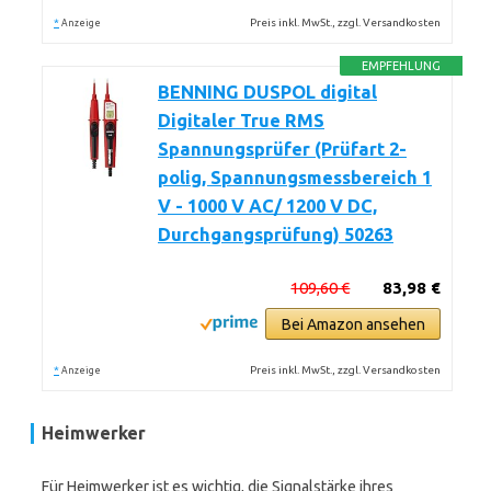
*
Preis inkl. MwSt., zzgl. Versandkosten
Anzeige
EMPFEHLUNG
BENNING DUSPOL digital
Digitaler True RMS
Spannungsprüfer (Prüfart 2-
polig, Spannungsmessbereich 1
V - 1000 V AC/ 1200 V DC,
Durchgangsprüfung) 50263
109,60 €
83,98 €
Bei Amazon ansehen
*
Preis inkl. MwSt., zzgl. Versandkosten
Anzeige
Heimwerker
Für Heimwerker ist es wichtig, die Signalstärke ihres