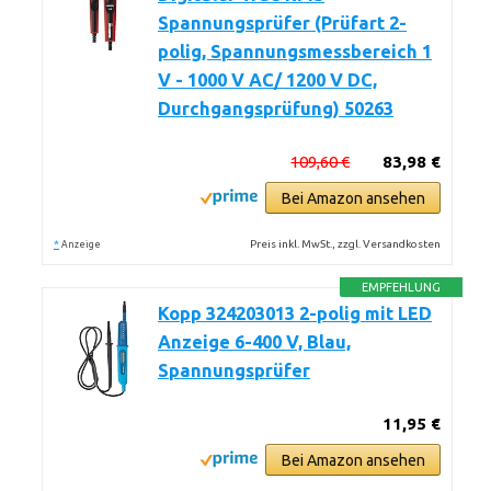
Spannungsprüfer (Prüfart 2-
polig, Spannungsmessbereich 1
V - 1000 V AC/ 1200 V DC,
Durchgangsprüfung) 50263
109,60 €
83,98 €
Bei Amazon ansehen
*
Preis inkl. MwSt., zzgl. Versandkosten
Anzeige
EMPFEHLUNG
Kopp 324203013 2-polig mit LED
Anzeige 6-400 V, Blau,
Spannungsprüfer
11,95 €
Bei Amazon ansehen