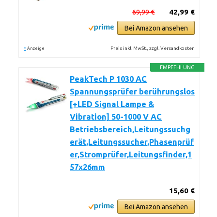
69,99 €
42,99 €
Bei Amazon ansehen
*
Preis inkl. MwSt., zzgl. Versandkosten
Anzeige
EMPFEHLUNG
PeakTech P 1030 AC
Spannungsprüfer berührungslos
[+LED Signal Lampe &
Vibration] 50-1000 V AC
Betriebsbereich,Leitungssuchg
erät,Leitungssucher,Phasenprüf
er,Stromprüfer,Leitungsfinder,1
57x26mm
15,60 €
Bei Amazon ansehen