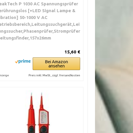
eakTech P 1030 AC Spannungsprüfer
erührungslos [+LED Signal Lampe &
ibration] 50-1000 V AC
etriebsbereich,Leitungssuchgerät,Lei
ungssucher,Phasenprüfer,Stromprüfer
Leitungsfinder,157x26mm
15,60 €
Bei Amazon
ansehen
Preis inkl. MwSt., zzgl. Versandkosten
nzeige