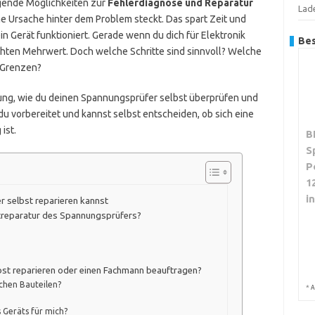
egende Möglichkeiten zur
Fehlerdiagnose und Reparatur
Lad
he Ursache hinter dem Problem steckt. Das spart Zeit und
n Gerät funktioniert. Gerade wenn du dich für Elektronik
Bes
echten Mehrwert. Doch welche Schritte sind sinnvoll? Welche
 Grenzen?
eitung, wie du deinen Spannungsprüfer selbst überprüfen und
du vorbereitet und kannst selbst entscheiden, ob sich eine
ist.
B
S
P
1
i
 selbst reparieren kannst
streparatur des Spannungsprüfers?
bst reparieren oder einen Fachmann beauftragen?
schen Bauteilen?
*
A
s Geräts für mich?