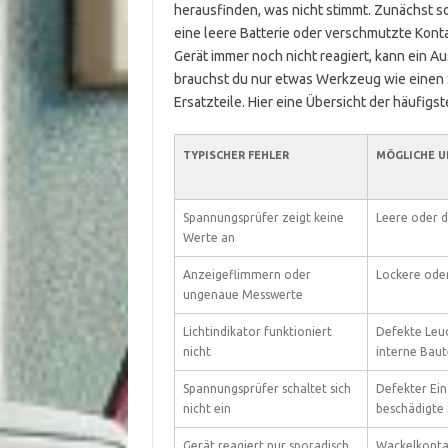
herausfinden, was nicht stimmt. Zunächst so
eine leere Batterie oder verschmutzte Konta
Gerät immer noch nicht reagiert, kann ein Au
brauchst du nur etwas Werkzeug wie einen 
Ersatzteile. Hier eine Übersicht der häufig
TYPISCHER FEHLER
MÖGLICHE U
Spannungsprüfer zeigt keine
Leere oder d
Werte an
Anzeigeflimmern oder
Lockere ode
ungenaue Messwerte
Lichtindikator funktioniert
Defekte Leu
nicht
interne Baut
Spannungsprüfer schaltet sich
Defekter Ein
nicht ein
beschädigte 
Gerät reagiert nur sporadisch
Wackelkonta