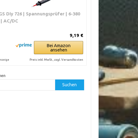
GS Diy 726 | Spannungsprüfer | 6-380
 | AC/DC
9,19 €
Bei Amazon
ansehen
Preis inkl. MwSt., zzgl. Versandkosten
nzeige
hen
Suchen