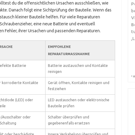
lltest du die offensichtlichen Ursachen ausschließen, wie
P
kte. Danach folgt eine Sichtprüfung der Bauteile. Wenn das
b
stausch kleiner Bauteile helfen. Für viele Reparaturen
V
Schraubenzieher, eine neue Batterie und eventuell
B
sten Fehler, ihrer Ursachen und passenden Reparaturen.
t
,
RSACHE
EMPFOHLENE
REPARATURMASSNAHME
efekte Batterie
Batterie austauschen und Kontakte
reinigen
*
A
r korrodierte Kontakte
Gerät öffnen, Kontakte reinigen und
festziehen
chtdiode (LED) oder
LED austauschen oder elektronische
eile
Bauteile prüfen
-/Ausschalter oder
Schalter überprüfen und
Schaltung
gegebenenfalls ersetzen
kt oder beschädigte
Innere Verkabelung überprüfen und