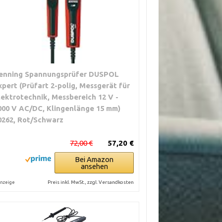
enning Spannungsprüfer DUSPOL
xpert (Prüfart 2-polig, Messgerät für
lektrotechnik, Messbereich 12 V -
000 V AC/DC, Klingenlänge 15 mm)
0262, Rot/Schwarz
72,00 €
57,20 €
Bei Amazon
ansehen
Preis inkl. MwSt., zzgl. Versandkosten
nzeige