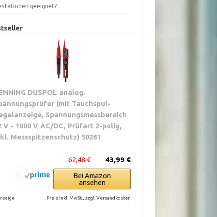
estationen geeignet?
tseller
ENNING DUSPOL analog.
pannungsprüfer (mit Tauchspul-
egelanzeige, Spannungsmessbereich
2 V - 1000 V AC/DC, Prüfart 2-polig,
nkl. Messspitzenschutz) 50261
62,48 €
43,99 €
Bei Amazon
ansehen
Preis inkl. MwSt., zzgl. Versandkosten
nzeige