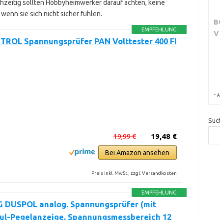
chzeitig sollten Hobbyheimwerker darauf achten, keine
wenn sie sich nicht sicher fühlen.
B
EMPFEHLUNG
V
ROL Spannungsprüfer PAN Volttester 400 FI
*
A
Suc
19,99 €
19,48 €
Bei Amazon ansehen
Preis inkl. MwSt., zzgl. Versandkosten
EMPFEHLUNG
 DUSPOL analog. Spannungsprüfer (mit
ul-Pegelanzeige, Spannungsmessbereich 12