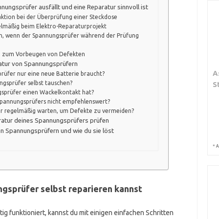
nungsprüfer ausfällt und eine Reparatur sinnvoll ist
ktion bei der Überprüfung einer Steckdose
elmäßig beim Elektro-Reparaturprojekt
dich, wenn der Spannungsprüfer während der Prüfung
g zum Vorbeugen von Defekten
ratur von Spannungsprüfern
A
rüfer nur eine neue Batterie braucht?
ngsprüfer selbst tauschen?
S
gsprüfer einen Wackelkontakt hat?
 Spannungsprüfers nicht empfehlenswert?
r regelmäßig warten, um Defekte zu vermeiden?
aratur deines Spannungsprüfers prüfen
n Spannungsprüfern und wie du sie löst
*
A
gsprüfer selbst reparieren kannst
g funktioniert, kannst du mit einigen einfachen Schritten