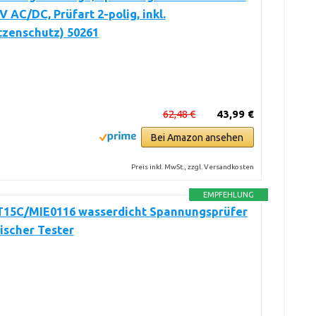
V AC/DC, Prüfart 2-polig, inkl.
tzenschutz) 50261
62,48 €
43,99 €
Bei Amazon ansehen
Preis inkl. MwSt., zzgl. Versandkosten
EMPFEHLUNG
T15C/MIE0116 wasserdicht Spannungsprüfer
ischer Tester