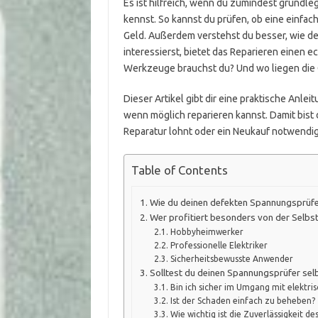
Es ist hilfreich, wenn du zumindest grundl
kennst. So kannst du prüfen, ob eine einfac
Geld. Außerdem verstehst du besser, wie dei
interessierst, bietet das Reparieren einen 
Werkzeuge brauchst du? Und wo liegen die
Dieser Artikel gibt dir eine praktische Anl
wenn möglich reparieren kannst. Damit bist 
Reparatur lohnt oder ein Neukauf notwendig 
Table of Contents
Wie du deinen defekten Spannungsprüfer
Wer profitiert besonders von der Selb
Hobbyheimwerker
Professionelle Elektriker
Sicherheitsbewusste Anwender
Solltest du deinen Spannungsprüfer sel
Bin ich sicher im Umgang mit elektri
Ist der Schaden einfach zu beheben?
Wie wichtig ist die Zuverlässigkeit de