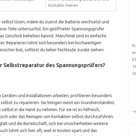
Kontakte fixieren
elbst lösen, indem du zuerst die Batterie wechselst und
ose Teile untersuchst. Ein geöffneter Spannungsprüfer
twas Geschick beheben kannst. Manchmal sind es einfache
ter. Reparieren lohnt sich besonders bei hochwertigen
B
nsicher bist, solltest du lieber Fachleute zurate ziehen.
e
E
er Selbstreparatur des Spannungsprüfers?
1
5
Geräten und Installationen arbeiten, profitieren besonders
selbst zu reparieren. Sie bringen meist ein Grundverständnis
elbst in die Hand zu nehmen. Für sie ist es hilfreich,
*
A
usch oder das Reinigen von Kontakten selbst durchzuführen.
alt und die Bereitschaft, sich bei Unsicherheiten weitere
ch lohnt sich hier oft, weil er Kosten spart und das