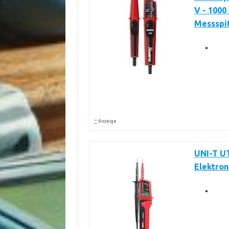
V - 1000 
Messspi
*
Anzeige
UNI-T U
Elektron