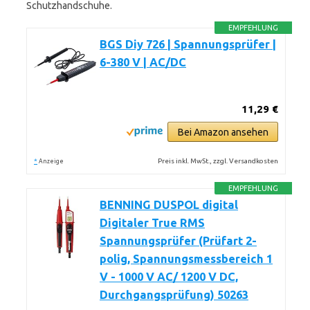
Schutzhandschuhe.
EMPFEHLUNG
BGS Diy 726 | Spannungsprüfer |
6-380 V | AC/DC
11,29 €
Bei Amazon ansehen
*
Preis inkl. MwSt., zzgl. Versandkosten
Anzeige
EMPFEHLUNG
BENNING DUSPOL digital
Digitaler True RMS
Spannungsprüfer (Prüfart 2-
polig, Spannungsmessbereich 1
V - 1000 V AC/ 1200 V DC,
Durchgangsprüfung) 50263