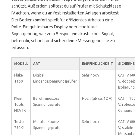
schützt. Außerdem solltest du auf Prüfer mit Schutzklasse
IV achten, wenn du an fest installierten Anlagen arbeitest.
Der Bedienkomfort spielt für effizientes Arbeiten eine
Rolle. Ein gut lesbares Display oder eine klare
Signalgebung, wie zum Beispiel ein akustisches Signal,
helfen dir, schnell und sicher deine Messergebnisse zu
erfassen.
MODELL
ART
EMPFINDLICHKEIT
SICHERHE
Fluke
Digital-
Sehr hoch
CAT IV 60
T150
Eingangsspannungsprüfer
V, doppel
Isolierung
Klein
Berührungsloser
Hoch (ab ca. 12 V)
CAT III 10
Tools
Spannungsprüfer
V, robust
NCVT-3
Gehäuse
Testo
Multifunktions-
Sehr hoch
CAT IV 60
750-2
Spannungsprüfer
V, stabile
Messspit