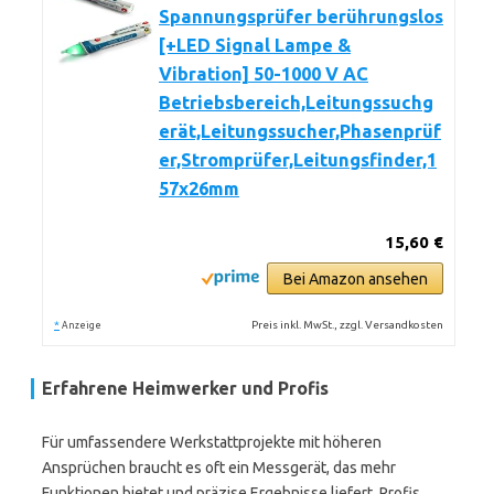
Spannungsprüfer berührungslos
[+LED Signal Lampe &
Vibration] 50-1000 V AC
Betriebsbereich,Leitungssuchg
erät,Leitungssucher,Phasenprüf
er,Stromprüfer,Leitungsfinder,1
57x26mm
15,60 €
Bei Amazon ansehen
*
Preis inkl. MwSt., zzgl. Versandkosten
Anzeige
Erfahrene Heimwerker und Profis
Für umfassendere Werkstattprojekte mit höheren
Ansprüchen braucht es oft ein Messgerät, das mehr
Funktionen bietet und präzise Ergebnisse liefert. Profis