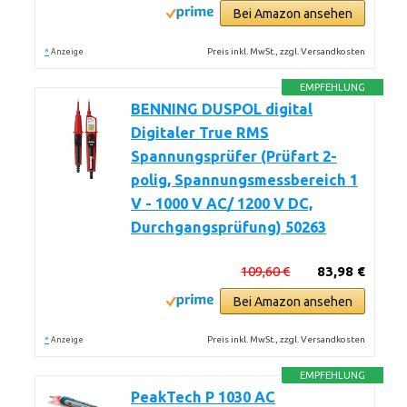
Bei Amazon ansehen
*
Preis inkl. MwSt., zzgl. Versandkosten
Anzeige
EMPFEHLUNG
BENNING DUSPOL digital
Digitaler True RMS
Spannungsprüfer (Prüfart 2-
polig, Spannungsmessbereich 1
V - 1000 V AC/ 1200 V DC,
Durchgangsprüfung) 50263
109,60 €
83,98 €
Bei Amazon ansehen
*
Preis inkl. MwSt., zzgl. Versandkosten
Anzeige
EMPFEHLUNG
PeakTech P 1030 AC