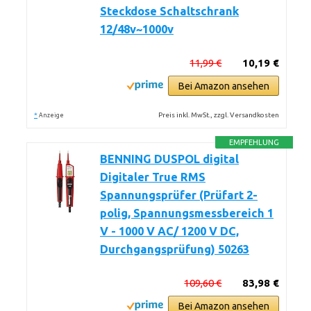
Steckdose Schaltschrank
12/48v~1000v
11,99 €
10,19 €
Bei Amazon ansehen
*
Preis inkl. MwSt., zzgl. Versandkosten
Anzeige
EMPFEHLUNG
BENNING DUSPOL digital
Digitaler True RMS
Spannungsprüfer (Prüfart 2-
polig, Spannungsmessbereich 1
V - 1000 V AC/ 1200 V DC,
Durchgangsprüfung) 50263
109,60 €
83,98 €
Bei Amazon ansehen