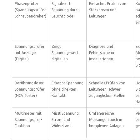
Phasenprüfer
Signalisiert
Einfaches Prüfen von
Ko
(Spannungsprüfer
Spannung durch
Steckdosen und
ha
Schraubendreher)
Leuchtdiode
Leitungen
sc
ei
Spannungsprüfer
Zeigt
Diagnose und
Ex
mit Anzeige
Spannungswert
Fehlersuche in
Me
(Digital)
digital an
Installationen
h
Si
Berührungsloser
Erkennt Spannung
Schnelles Prüfen von
H
Spannungsprüfer
ohne direkten
Leitungen, schwer
Si
(NCV Tester)
Kontakt
zugänglichen Stellen
ei
H
Multimeter mit
Misst Spannung,
Umfangreiche
Vi
Spannungsprüf-
Strom und
Messungen auch in
ei
Funktion
Widerstand
komplexen Anlagen
ge