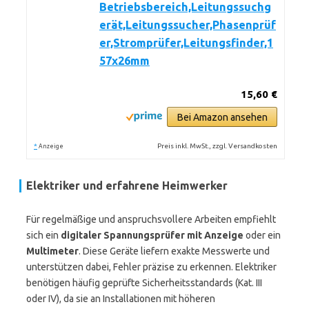
Betriebsbereich,Leitungssuchg
erät,Leitungssucher,Phasenprüf
er,Stromprüfer,Leitungsfinder,1
57x26mm
15,60 €
Bei Amazon ansehen
*
Preis inkl. MwSt., zzgl. Versandkosten
Anzeige
Elektriker und erfahrene Heimwerker
Für regelmäßige und anspruchsvollere Arbeiten empfiehlt
sich ein
digitaler Spannungsprüfer mit Anzeige
oder ein
Multimeter
. Diese Geräte liefern exakte Messwerte und
unterstützen dabei, Fehler präzise zu erkennen. Elektriker
benötigen häufig geprüfte Sicherheitsstandards (Kat. III
oder IV), da sie an Installationen mit höheren