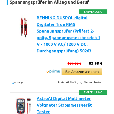
Spannungsprüfer im Alltag und Beruf
EMPFEHLUNG
BENNING DUSPOL digital
Digitaler True RMS
Spannungsprüfer (Prüfart 2-
polig, Spannungsmessbereich 1
V - 1000 V AC/ 1200 V DC,
Durchgangsprüfung) 50263
109,60 €
83,98 €
Bei Amazon ansehen
*
Preis inkl. MwSt., zzgl. Versandkosten
Anzeige
EMPFEHLUNG
AstroAI Digital Multimeter
Voltmeter Strommessgerät
Tester