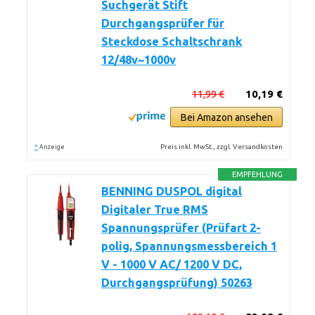
Suchgerät Stift
Durchgangsprüfer für
Steckdose Schaltschrank
12/48v~1000v
11,99 €
10,19 €
Bei Amazon ansehen
*
Preis inkl. MwSt., zzgl. Versandkosten
Anzeige
EMPFEHLUNG
BENNING DUSPOL digital
Digitaler True RMS
Spannungsprüfer (Prüfart 2-
polig, Spannungsmessbereich 1
V - 1000 V AC/ 1200 V DC,
Durchgangsprüfung) 50263