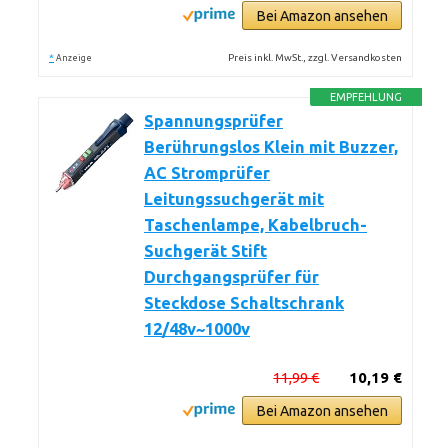
Bei Amazon ansehen
*
Preis inkl. MwSt., zzgl. Versandkosten
Anzeige
EMPFEHLUNG
Spannungsprüfer
Berührungslos Klein mit Buzzer,
AC Stromprüfer
Leitungssuchgerät mit
Taschenlampe, Kabelbruch-
Suchgerät Stift
Durchgangsprüfer für
Steckdose Schaltschrank
12/48v~1000v
11,99 €
10,19 €
Bei Amazon ansehen