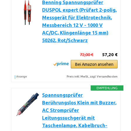
Benning Spannungsprüfer
DUSPOL expert (Prüfart 2-polig,
Messgerät für Elektrotechnik,
Messbereich 12 V - 1000 V
AC/DC, Klingenlänge 15 mm)
50262, Rot/Schwarz
72,00 €
57,20 €
Bei Amazon ansehen
*
Preis inkl. MwSt., zzgl. Versandkosten
Anzeige
EMPFEHLUNG
Spannungsprüfer
Berührungslos Klein mit Buzzer,
AC Stromprüfer
Leitungssuchgerät mit
Taschenlampe, Kabelbruch-