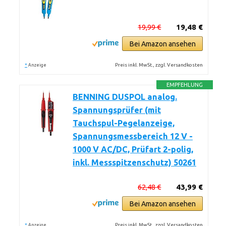
19,99 €
19,48 €
Bei Amazon ansehen
*
Preis inkl. MwSt., zzgl. Versandkosten
Anzeige
EMPFEHLUNG
BENNING DUSPOL analog.
Spannungsprüfer (mit
Tauchspul-Pegelanzeige,
Spannungsmessbereich 12 V -
1000 V AC/DC, Prüfart 2-polig,
inkl. Messspitzenschutz) 50261
62,48 €
43,99 €
Bei Amazon ansehen
*
Preis inkl. MwSt., zzgl. Versandkosten
Anzeige