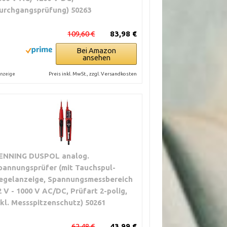
urchgangsprüfung) 50263
109,60 €
83,98 €
Bei Amazon
ansehen
Preis inkl. MwSt., zzgl. Versandkosten
nzeige
ENNING DUSPOL analog.
pannungsprüfer (mit Tauchspul-
egelanzeige, Spannungsmessbereich
2 V - 1000 V AC/DC, Prüfart 2-polig,
nkl. Messspitzenschutz) 50261
62,48 €
43,99 €