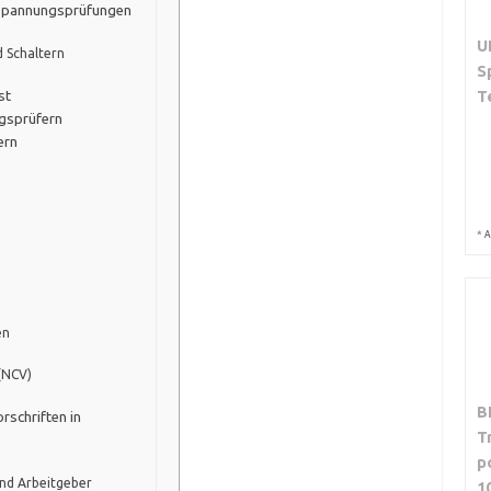
r Spannungsprüfungen
U
d Schaltern
S
T
st
gsprüfern
ern
*
A
en
(NCV)
B
rschriften in
T
p
und Arbeitgeber
1