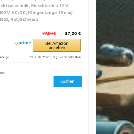
lektrotechnik, Messbereich 12 V -
000 V AC/DC, Klingenlänge 15 mm)
0262, Rot/Schwarz
72,00 €
57,20 €
Bei Amazon
ansehen
Preis inkl. MwSt., zzgl. Versandkosten
nzeige
hen
Suchen