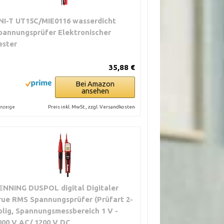
NI-T UT15C/MIE0116 wasserdicht
pannungsprüfer Elektronischer
ester
35,88 €
Bei Amazon
ansehen
Preis inkl. MwSt., zzgl. Versandkosten
nzeige
ENNING DUSPOL digital Digitaler
rue RMS Spannungsprüfer (Prüfart 2-
olig, Spannungsmessbereich 1 V -
000 V AC/ 1200 V DC,