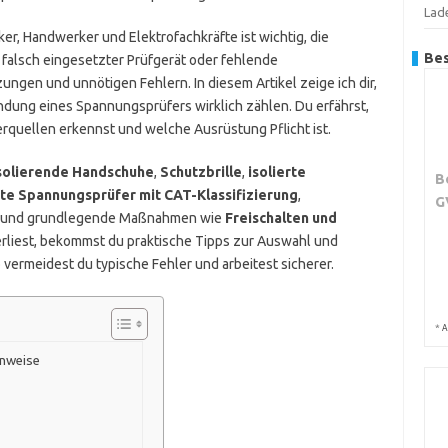
Lad
er, Handwerker und Elektrofachkräfte ist wichtig, die
Bes
falsch eingesetzter Prüfgerät oder fehlende
ngen und unnötigen Fehlern. In diesem Artikel zeige ich dir,
dung eines Spannungsprüfers wirklich zählen. Du erfährst,
lerquellen erkennst und welche Ausrüstung Pflicht ist.
solierende Handschuhe
,
Schutzbrille
,
isolierte
B
te Spannungsprüfer mit CAT-Klassifizierung
,
G
und grundlegende Maßnahmen wie
Freischalten und
rliest, bekommst du praktische Tipps zur Auswahl und
ermeidest du typische Fehler und arbeitest sicherer.
*
A
inweise