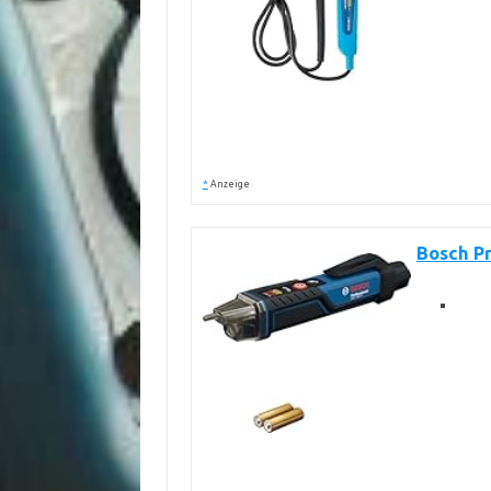
*
Anzeige
Bosch P