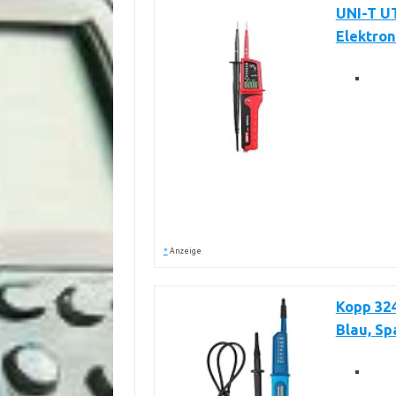
UNI-T U
Elektron
*
Anzeige
Kopp 324
Blau, S