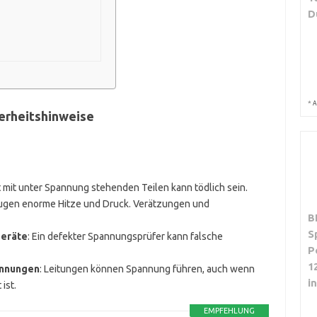
D
*
A
erheitshinweise
t mit unter Spannung stehenden Teilen kann tödlich sein.
eugen enorme Hitze und Druck. Verätzungen und
B
S
geräte
: Ein defekter Spannungsprüfer kann falsche
P
1
annungen
: Leitungen können Spannung führen, auch wenn
i
ist.
EMPFEHLUNG