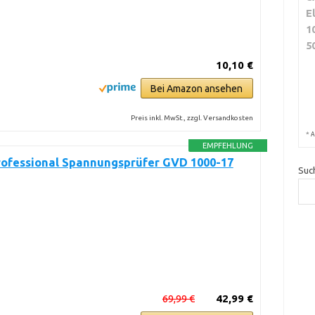
E
1
5
10,10 €
Bei Amazon ansehen
Preis inkl. MwSt., zzgl. Versandkosten
*
A
EMPFEHLUNG
rofessional Spannungsprüfer GVD 1000-17
Suc
69,99 €
42,99 €