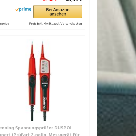
Bei Amazon
ansehen
Preis inkl. MwSt., zzgl. Versandkosten
nzeige
enning Spannungsprüfer DUSPOL
xpert (Prüfart 2-polig, Messgerät für