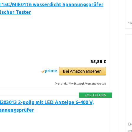
T15C/MIE0116 wasserdicht Spannungsprüfer
ischer Tester
*
A
35,88 €
Bei Amazon ansehen
Preis inkl. MwSt., zzgl. Versandkosten
EMPFEHLUNG
203013 2-polig mit LED Anzeige 6-400 V,
pannungsprüfer
B
e