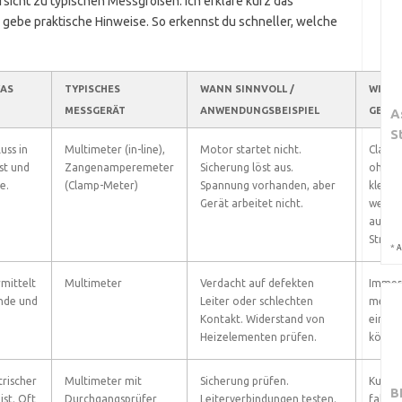
sicht zu typischen Messgrößen. Ich erkläre kurz das
 gebe praktische Hinweise. So erkennst du schneller, welche
WAS
TYPISCHES
WANN SINNVOLL /
WICHT
MESSGERÄT
ANWENDUNGSBEISPIEL
GENAU
A
S
uss in
Multimeter (in-line),
Motor startet nicht.
Clamp
st und
Zangenamperemeter
Sicherung löst aus.
ohne A
e.
(Clamp-Meter)
Spannung vorhanden, aber
kleine
Gerät arbeitet nicht.
wenige
auf pa
Strom
*
A
mittelt
Multimeter
Verdacht auf defekten
Immer
nde und
Leiter oder schlechten
messen
Kontakt. Widerstand von
einge
Heizelementen prüfen.
können
trischer
Multimeter mit
Sicherung prüfen.
Kurzsc
B
ist. Oft
Durchgangsprüfer
Leiterverbindungen testen.
falsch