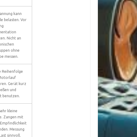
pannung kann
le belasten. Vor
ng
entation
en. Nicht an
onischen
uppen ohne
be messen.
e Reihenfolge
Motorlauf
en. Gerät kurz
ießen und
t benutzen.
sehr kleine
e. Zangen mit
Empfindlichkeit
nden. Messung
ast sinnvoll.