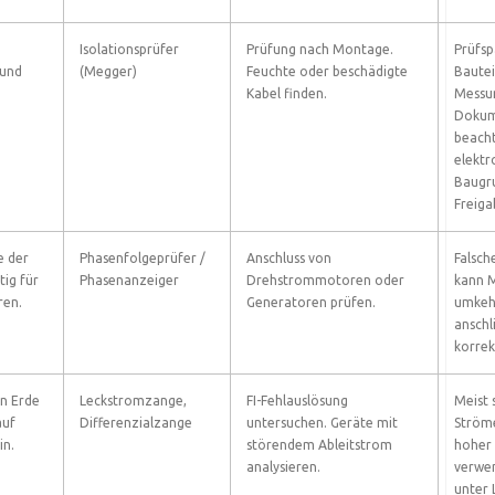
Isolationsprüfer
Prüfung nach Montage.
Prüfs
 und
(Megger)
Feuchte oder beschädigte
Bautei
Kabel finden.
Messu
Dokum
beacht
elektr
Baugr
Freiga
e der
Phasenfolgeprüfer /
Anschluss von
Falsch
tig für
Phasenanzeiger
Drehstrommotoren oder
kann 
ren.
Generatoren prüfen.
umkehr
anschl
korrek
in Erde
Leckstromzange,
FI-Fehlauslösung
Meist 
auf
Differenzialzange
untersuchen. Geräte mit
Ström
in.
störendem Ableitstrom
hoher 
analysieren.
verwe
unter L