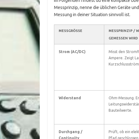
Im Folgenden findest du eine kompakte Über
Messprinzip, nenne die üblichen Geräte und
Messung in deiner Situation sinnvoll ist.
MESSGRÖSSE
MESSPRINZIP / 
GEMESSEN WIRD
Strom (AC/DC)
Misst den Stromfl
Ampere. Zeigt La
Kurzschlussström
Widerstand
Ohm-Messung. Er
Leitungswiderstä
Bauteilwerte.
Durchgang /
Prüft, ob ein elek
Continuity
Pfad geschlossen 