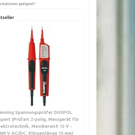
estationen geeignet?
tseller
enning Spannungsprüfer DUSPOL
xpert (Prüfart 2-polig, Messgerät für
lektrotechnik, Messbereich 12 V -
000 V AC/DC, Klingenlänge 15 mm)