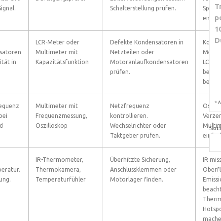
T
ignal.
Schalterstellung prüfen.
Spann
p
entfer
1
D
LCR-Meter oder
Defekte Kondensatoren in
Konde
satoren
Multimeter mit
Netzteilen oder
Messun
tät in
Kapazitätsfunktion
Motoranlaufkondensatoren
LCR-Me
prüfen.
besser
bei kl
*
A
requenz
Multimeter mit
Netzfrequenz
Oszill
bei
Frequenzmessung,
kontrollieren.
Verze
d
Oszilloskop
Wechselrichter oder
Multim
Suc
Taktgeber prüfen.
einfac
IR-Thermometer,
Überhitzte Sicherung,
IR mis
eratur.
Thermokamera,
Anschlussklemmen oder
Oberfl
ung.
Temperaturfühler
Motorlager finden.
Emissi
beach
Therm
Hotspo
mache