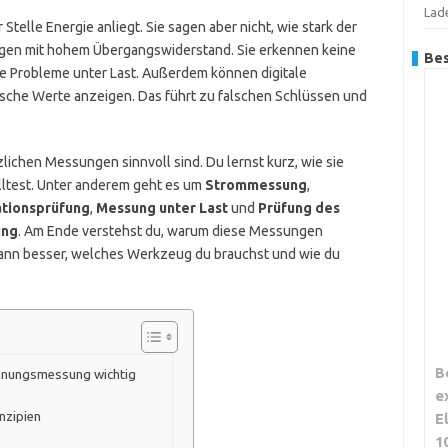
Lad
telle Energie anliegt. Sie sagen aber nicht, wie stark der
ungen mit hohem Übergangswiderstand. Sie erkennen keine
Bes
ine Probleme unter Last. Außerdem können digitale
che Werte anzeigen. Das führt zu falschen Schlüssen und
tzlichen Messungen sinnvoll sind. Du lernst kurz, wie sie
lltest. Unter anderem geht es um
Strommessung
,
ationsprüfung
,
Messung unter Last
und
Prüfung des
ung
. Am Ende verstehst du, warum diese Messungen
ann besser, welches Werkzeug du brauchst und wie du
B
nnungsmessung wichtig
e
nzipien
E
1