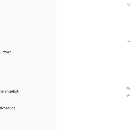
5
*
A
utzer?
P
sie angehst
V
sicherung