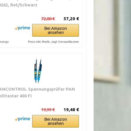
0262, Rot/Schwarz
72,00 €
57,20 €
Bei Amazon
ansehen
Preis inkl. MwSt., zzgl. Versandkosten
nzeige
ANCONTROL Spannungsprüfer PAN
olttester 400 FI
19,99 €
19,48 €
Bei Amazon
ansehen