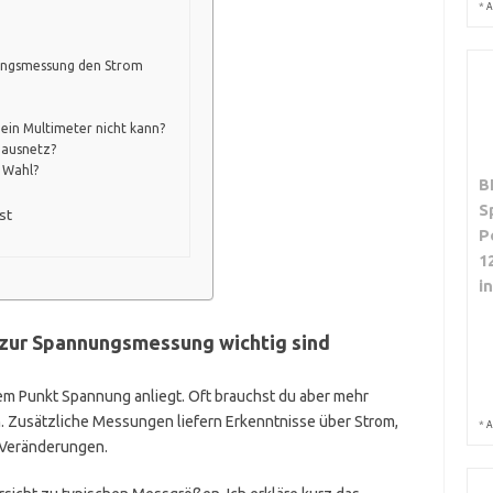
*
A
nungsmessung den Strom
 ein Multimeter nicht kann?
Hausnetz?
e Wahl?
B
S
st
P
1
i
ur Spannungsmessung wichtig sind
m Punkt Spannung anliegt. Oft brauchst du aber mehr
. Zusätzliche Messungen liefern Erkenntnisse über Strom,
*
A
e Veränderungen.