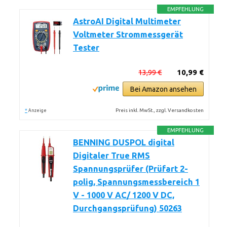
EMPFEHLUNG
AstroAI Digital Multimeter
Voltmeter Strommessgerät
Tester
13,99 €
10,99 €
Bei Amazon ansehen
*
Preis inkl. MwSt., zzgl. Versandkosten
Anzeige
EMPFEHLUNG
BENNING DUSPOL digital
Digitaler True RMS
Spannungsprüfer (Prüfart 2-
polig, Spannungsmessbereich 1
V - 1000 V AC/ 1200 V DC,
Durchgangsprüfung) 50263