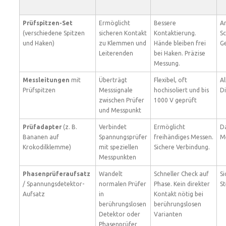
Prüfspitzen-Set
Ermöglicht
Bessere
A
(verschiedene Spitzen
sicheren Kontakt
Kontaktierung.
Sc
und Haken)
zu Klemmen und
Hände bleiben frei
G
Leiterenden
bei Haken. Präzise
Messung.
Messleitungen
mit
Überträgt
Flexibel, oft
A
Prüfspitzen
Messsignale
hochisoliert und bis
D
zwischen Prüfer
1000 V geprüft
und Messpunkt
Prüfadapter
(z. B.
Verbindet
Ermöglicht
D
Bananen auf
Spannungsprüfer
freihändiges Messen.
M
Krokodilklemme)
mit speziellen
Sichere Verbindung.
Messpunkten
Phasenprüferaufsatz
Wandelt
Schneller Check auf
Si
/ Spannungsdetektor-
normalen Prüfer
Phase. Kein direkter
St
Aufsatz
in
Kontakt nötig bei
berührungslosen
berührungslosen
Detektor oder
Varianten
Phasenprüfer