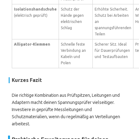
Isolationshandschuhe
Schutz der
Erhöhte Sicherheit.
Ar
(elektrisch geprüft)
Hände gegen
Schutz bei Arbeiten
W
elektrischen
an
H
Schlag
spannungsführenden
Teilen
Alligator-Klemmen
Schnelle feste
Sicherer Sitz. Ideal
Pr
Verbindung an
für Dauerprüfungen
t
Kabeln und
und Testaufbauten
Polen
Kurzes Fazit
Die richtige Kombination aus Prüfspitzen, Leitungen und
Adaptern macht deinen Spannungsprüfer vielseitiger.
Investiere in geprüfte Messleitungen und
Schutzmaterialien, wenn du regelmäßig an Verteilungen
arbeitest.