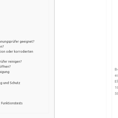
n
annungsprüfer geeignet?
en?
tion oder korrodierten
rüfer reinigen?
öffnen?
B
nigung
e
E
ng und Schutz
1
5
 Funktionstests