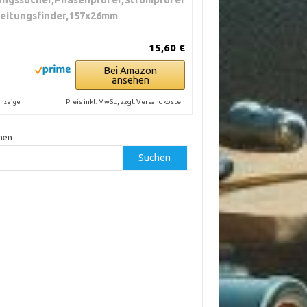
Leitungsfinder,157x26mm
15,60 €
Bei Amazon
ansehen
Preis inkl. MwSt., zzgl. Versandkosten
nzeige
hen
Suchen