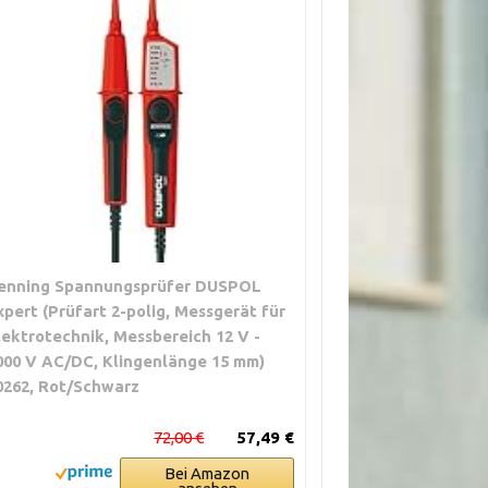
enning Spannungsprüfer DUSPOL
xpert (Prüfart 2-polig, Messgerät für
lektrotechnik, Messbereich 12 V -
000 V AC/DC, Klingenlänge 15 mm)
0262, Rot/Schwarz
72,00 €
57,49 €
Bei Amazon