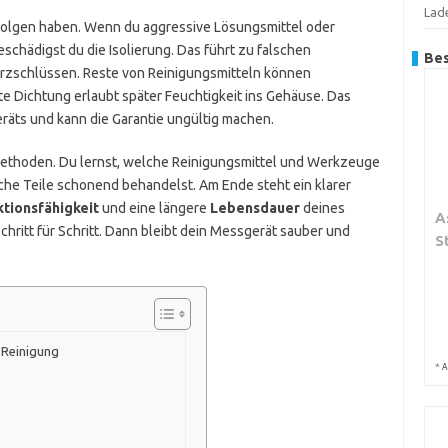
Lad
olgen haben. Wenn du aggressive Lösungsmittel oder
chädigst du die Isolierung. Das führt zu falschen
Bes
rzschlüssen. Reste von Reinigungsmitteln können
te Dichtung erlaubt später Feuchtigkeit ins Gehäuse. Das
eräts und kann die Garantie ungültig machen.
 Methoden. Du lernst, welche Reinigungsmittel und Werkzeuge
iche Teile schonend behandelst. Am Ende steht ein klarer
tionsfähigkeit
und eine längere
Lebensdauer
deines
A
ritt für Schritt. Dann bleibt dein Messgerät sauber und
S
n Reinigung
*
A