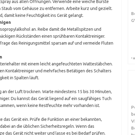
uftspray aus allen Öffnungen. Verwende eine weiche Bürste
 Staub vom Gehäuse zu entfernen. Arbeite kurz und gezielt.
B
 damit keine Feuchtigkeit ins Gerät gelangt.
G
nigen
Isopropylalkohol an. Reibe damit die Metallspitzen und
näckigen Rückständen einen sprühbaren Kontaktreiniger.
. Trage das Reinigungsmittel sparsam auf und vermeide Fluten
n
*
A
tteriehalter mit einem leicht angefeuchteten Wattestäbchen.
en Kontaktreiniger und mehrfaches Betätigen des Schalters
keit in Spalten läuft.
ig an der Luft trocknen. Warte mindestens 15 bis 30 Minuten,
iger. Du kannst das Gerät liegend auf ein saugfähiges Tuch
usammen, wenn keine Restfeuchte mehr vorhanden ist.
P
b
te das Gerät ein. Prüfe die Funktion an einer bekannten,
V
dabei an die üblichen Sicherheitsregeln. Wenn das
B
e das Gerät nicht weiter und lasse es bei Bedarf prüfen.
t