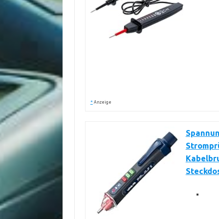
*
Anzeige
Spannung
Strompr
Kabelbr
Steckdo