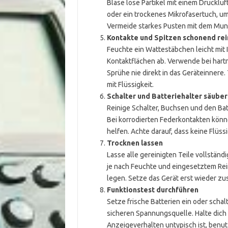
Blase lose Partikel mit einem Druckl
oder ein trockenes Mikrofasertuch, um
Vermeide starkes Pusten mit dem Mund,
Kontakte und Spitzen schonend rei
Feuchte ein Wattestäbchen leicht mit 
Kontaktflächen ab. Verwende bei hart
Sprühe nie direkt in das Geräteinnere
mit Flüssigkeit.
Schalter und Batteriehalter säuber
Reinige Schalter, Buchsen und den Ba
Bei korrodierten Federkontakten könn
helfen. Achte darauf, dass keine Flüssig
Trocknen lassen
Lasse alle gereinigten Teile vollständ
je nach Feuchte und eingesetztem Rein
legen. Setze das Gerät erst wieder z
Funktionstest durchführen
Setze frische Batterien ein oder schal
sicheren Spannungsquelle. Halte dich 
Anzeigeverhalten untypisch ist, benutz