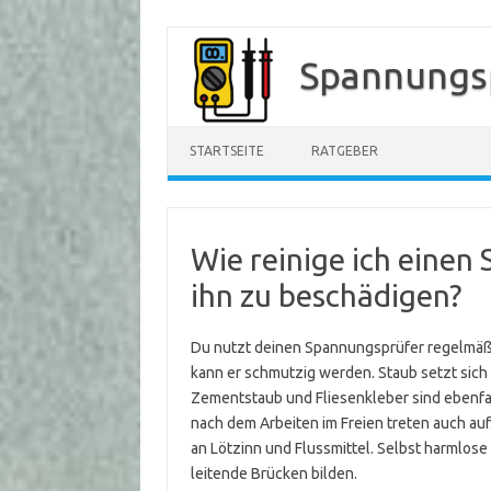
Zum
Inhalt
Spannungs
springen
STARTSEITE
RATGEBER
Wie reinige ich einen
ihn zu beschädigen?
Du nutzt deinen Spannungsprüfer regelmäßig
kann er schmutzig werden. Staub setzt sich 
Zementstaub und Fliesenkleber sind ebenfal
nach dem Arbeiten im Freien treten auch au
an Lötzinn und Flussmittel. Selbst harmlos
leitende Brücken bilden.