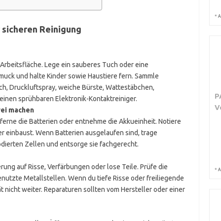
*
A
r sicheren Reinigung
Arbeitsfläche. Lege ein sauberes Tuch oder eine
muck und halte Kinder sowie Haustiere fern. Sammle
uch, Druckluftspray, weiche Bürste, Wattestäbchen,
P
einen sprühbaren Elektronik-Kontaktreiniger.
V
rei machen
erne die Batterien oder entnehme die Akkueinheit. Notiere
der einbaust. Wenn Batterien ausgelaufen sind, trage
dierten Zellen und entsorge sie fachgerecht.
rung auf Risse, Verfärbungen oder lose Teile. Prüfe die
*
A
utzte Metallstellen. Wenn du tiefe Risse oder freiliegende
 nicht weiter. Reparaturen sollten vom Hersteller oder einer