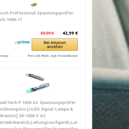
osch Professional Spannungsprüfer
VD 1000-17
69,99 €
42,99 €
Bei Amazon
ansehen
Preis inkl. MwSt., zzgl. Versandkosten
nzeige
eakTech P 1030 AC Spannungsprüfer
erührungslos [+LED Signal Lampe &
ibration] 50-1000 V AC
etriebsbereich,Leitungssuchgerät,Lei
ungssucher,Phasenprüfer,Stromprüfer