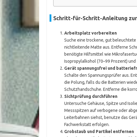
Schritt-für-Schritt-Anleitung zu
Arbeitsplatz vorbereiten
Suche eine trockene, gut beleuchtete 
nichtleitende Matte aus. Entferne Sch
benötigte Hilfsmittel wie Mikrofasert
Isopropylalkohol (70–99 Prozent) und 
Gerät spannungsfrei und batterief
Schalte den Spannungsprüfer aus. Entf
die Polung, falls du die Batterien wie
Schutzhandschuhe. Entferne die korro
Sichtprüfung durchführen
Untersuche Gehäuse, Spitze und Isolie
Messspitzen auf verbogene oder abgen
Leiterbahnen siehst, benutze das Gerät
Fachwerkstatt erfolgen.
Grobstaub und Partikel entfernen