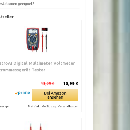
estationen geeignet?
tseller
stroAI Digital Multimeter Voltmeter
trommessgerät Tester
13,99 €
10,99 €
Bei Amazon
ansehen
Preis inkl. MwSt., zzgl. Versandkosten
nzeige