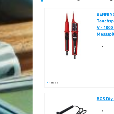
BENNING
Tauchsp
V - 1000 
Messspi
*
Anzeige
BGS Diy 