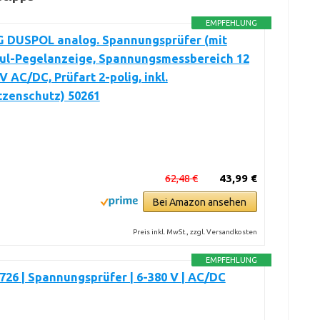
EMPFEHLUNG
 DUSPOL analog. Spannungsprüfer (mit
ul-Pegelanzeige, Spannungsmessbereich 12
V AC/DC, Prüfart 2-polig, inkl.
tzenschutz) 50261
62,48 €
43,99 €
Bei Amazon ansehen
Preis inkl. MwSt., zzgl. Versandkosten
EMPFEHLUNG
726 | Spannungsprüfer | 6-380 V | AC/DC