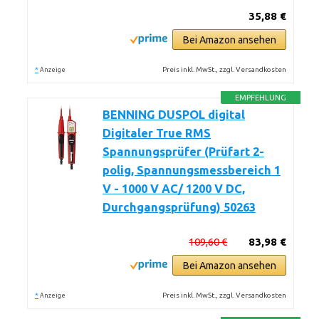
35,88 €
Bei Amazon ansehen
*
Preis inkl. MwSt., zzgl. Versandkosten
Anzeige
EMPFEHLUNG
BENNING DUSPOL digital
Digitaler True RMS
Spannungsprüfer (Prüfart 2-
polig, Spannungsmessbereich 1
V - 1000 V AC/ 1200 V DC,
Durchgangsprüfung) 50263
109,60 €
83,98 €
Bei Amazon ansehen
*
Preis inkl. MwSt., zzgl. Versandkosten
Anzeige