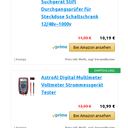
Suchgerät Stift
Durchgangsprüfer für
Steckdose Schaltschrank
12/48v~1000v
11,99 €
10,19 €
Bei Amazon ansehen
*
Preis inkl. MwSt., zzgl. Versandkosten
Anzeige
EMPFEHLUNG
AstroAI Digital Multimeter
Voltmeter Strommessgerät
Tester
13,99 €
10,99 €
Bei Amazon ansehen
*
Preis inkl. MwSt., zzgl. Versandkosten
Anzeige