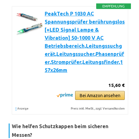
EMPFEHLUNG
PeakTech P 1030 AC
Spannungsprüfer berührungslos
[+LED Signal Lampe &
Vibration] 50-1000 V AC
Betriebsbereich,Leitungssuchg
erät,Leitungssucher,Phasenprüf
er,Stromprüfer,Leitungsfinder,1
57x26mm
15,60 €
Bei Amazon ansehen
*
Preis inkl. MwSt., zzgl. Versandkosten
Anzeige
Wie helfen Schutzkappen beim sicheren
Messen?