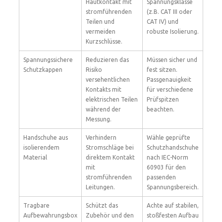
Hautkontakt mit
Spannungsklasse
stromführenden
(z.B. CAT III oder
Teilen und
CAT IV) und
vermeiden
robuste Isolierung.
Kurzschlüsse.
Spannungssichere
Reduzieren das
Müssen sicher und
Schutzkappen
Risiko
fest sitzen.
versehentlichen
Passgenauigkeit
Kontakts mit
für verschiedene
elektrischen Teilen
Prüfspitzen
während der
beachten.
Messung.
Handschuhe aus
Verhindern
Wähle geprüfte
isolierendem
Stromschläge bei
Schutzhandschuhe
Material
direktem Kontakt
nach IEC-Norm
mit
60903 für den
stromführenden
passenden
Leitungen.
Spannungsbereich.
Tragbare
Schützt das
Achte auf stabilen,
Aufbewahrungsbox
Zubehör und den
stoßfesten Aufbau