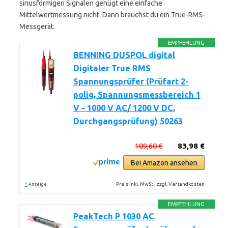
sinusförmigen Signalen genügt eine einfache
Mittelwertmessung nicht. Dann brauchst du ein True-RMS-
Messgerät.
EMPFEHLUNG
BENNING DUSPOL digital
Digitaler True RMS
Spannungsprüfer (Prüfart 2-
polig, Spannungsmessbereich 1
V - 1000 V AC/ 1200 V DC,
Durchgangsprüfung) 50263
109,60 €
83,98 €
Bei Amazon ansehen
*
Preis inkl. MwSt., zzgl. Versandkosten
Anzeige
EMPFEHLUNG
PeakTech P 1030 AC