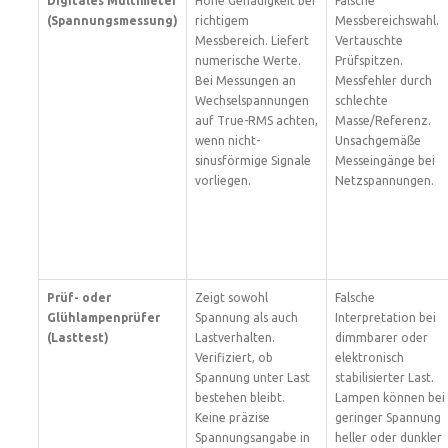
Digitales Multimeter
Hohe Genauigkeit bei
Falsche
(Spannungsmessung)
richtigem
Messbereichswahl.
Messbereich. Liefert
Vertauschte
numerische Werte.
Prüfspitzen.
Bei Messungen an
Messfehler durch
Wechselspannungen
schlechte
auf True-RMS achten,
Masse/Referenz.
wenn nicht-
Unsachgemäße
sinusförmige Signale
Messeingänge bei
vorliegen.
Netzspannungen.
Prüf- oder
Zeigt sowohl
Falsche
Glühlampenprüfer
Spannung als auch
Interpretation bei
(Lasttest)
Lastverhalten.
dimmbarer oder
Verifiziert, ob
elektronisch
Spannung unter Last
stabilisierter Last.
bestehen bleibt.
Lampen können bei
Keine präzise
geringer Spannung
Spannungsangabe in
heller oder dunkler