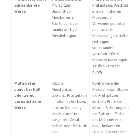
schwankende
Prüfspitzen.
Prüfspitzen. Wechsel
Werte
Ungünstiger
in einen höheren
Messbereich.
Messbereich.
Störfelder oder
Verwende geprüfte
minderwertige
und isolierte
Messleitungen.
Messleitungen. Halte
Leitungen
voneinander
getrennt. Führe
mehrere Messungen
zeitlich versetzt
durch.
Multimeter
Falsche
Kontrolliere die
bleibt bei Null
Messfunktion
Messfunktion. Stecke
oder zeigt
gewählt. Prüfspitzen
die Prüfspitzen
unrealistische
in falschen Buchsen.
korrekt. Prüfe die
Werte
Interne Sicherung
interne Sicherung und
des Multimeters
die Batterie. Teste
ausgelöst. Gerät
das Multimeter an
defekt oder Batterie
einer bekannten
leer.
Quelle. Bei Verdacht