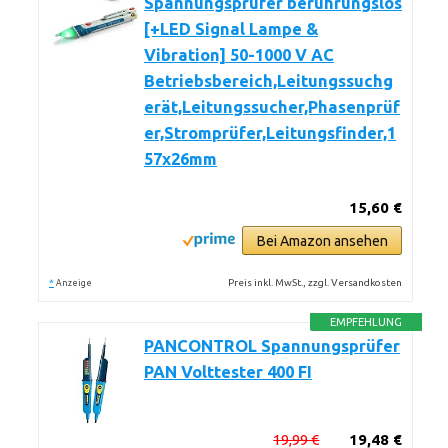
Spannungsprüfer berührungslos
[+LED Signal Lampe &
Vibration] 50-1000 V AC
Betriebsbereich,Leitungssuchg
erät,Leitungssucher,Phasenprüf
er,Stromprüfer,Leitungsfinder,1
57x26mm
15,60 €
Bei Amazon ansehen
*
Preis inkl. MwSt., zzgl. Versandkosten
Anzeige
EMPFEHLUNG
PANCONTROL Spannungsprüfer
PAN Volttester 400 FI
19,99 €
19,48 €