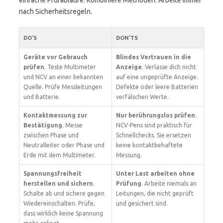
einfache Prüfabläufe. Kombiniere Methoden. Arbeite immer
nach Sicherheitsregeln.
DO’S
DON’TS
Geräte vor Gebrauch
Blindes Vertrauen in die
prüfen
. Teste Multimeter
Anzeige
. Verlasse dich nicht
und NCV an einer bekannten
auf eine ungeprüfte Anzeige.
Quelle. Prüfe Messleitungen
Defekte oder leere Batterien
und Batterie.
verfälschen Werte.
Kontaktmessung zur
Nur berührungslos prüfen
.
Bestätigung
. Messe
NCV-Pens sind praktisch für
zwischen Phase und
Schnellchecks. Sie ersetzen
Neutralleiter oder Phase und
keine kontaktbehaftete
Erde mit dem Multimeter.
Messung.
Spannungsfreiheit
Unter Last arbeiten ohne
herstellen und sichern
.
Prüfung
. Arbeite niemals an
Schalte ab und sichere gegen
Leitungen, die nicht geprüft
Wiedereinschalten. Prüfe,
und gesichert sind.
dass wirklich keine Spannung