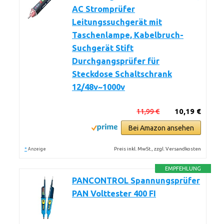
AC Stromprüfer
Leitungssuchgerät mit
Taschenlampe, Kabelbruch-
Suchgerät Stift
Durchgangsprüfer für
Steckdose Schaltschrank
12/48v~1000v
11,99 €
10,19 €
Bei Amazon ansehen
*
Preis inkl. MwSt., zzgl. Versandkosten
Anzeige
EMPFEHLUNG
PANCONTROL Spannungsprüfer
PAN Volttester 400 FI