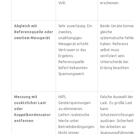
Volt.
erscheinen.
Abgleich mit
Sehr zuverlässig. Ein
Beide Geräte könne
Referenzquelle oder
zweites,
gleiche
zweitem Messgerät
unabhängiges
systematische Fehle
Messgerät erhöht
haben. Referenz
Vertrauen in das
selbst muss
Ergebnis.
verifiziert sein.
Referenzquelle
Unterschiede bei
liefert bekannten
Erdung beachten.
Spannungswert.
Messung mit
Hilft,
Falsche Auswahl der
zusätzlicher Last
Geisterspannungen
Last. Zu große Last
oder
zu eliminieren.
kann
Koppelkondensator
Liefert realistische
Schutzeinrichtunge
entfernen
Werte unter
auslösen. Sicherheit
Betriebsbedingungen.
bei Arbeiten an
Nicht immer
Spannungsführende