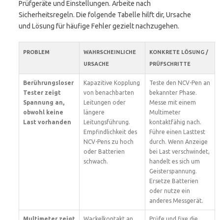
Prüfgeräte und Einstellungen. Arbeite nach
Sicherheitsregeln. Die folgende Tabelle hilft dir, Ursache
und Lösung für häufige Fehler gezielt nachzugehen.
PROBLEM
WAHRSCHEINLICHE
KONKRETE LÖSUNG /
URSACHE
PRÜFSCHRITTE
Berührungsloser
Kapazitive Kopplung
Teste den NCV-Pen an
Tester zeigt
von benachbarten
bekannter Phase.
Spannung an,
Leitungen oder
Messe mit einem
obwohl keine
längere
Multimeter
Last vorhanden
Leitungsführung.
kontaktfähig nach.
Empfindlichkeit des
Führe einen Lasttest
NCV-Pens zu hoch
durch. Wenn Anzeige
oder Batterien
bei Last verschwindet,
schwach.
handelt es sich um
Geisterspannung.
Ersetze Batterien
oder nutze ein
anderes Messgerät.
Multimeter zeigt
Wackelkontakt an
Prüfe und fixe die