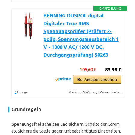
EMPFEHLUNG
BENNING DUSPOL digital
Digitaler True RMS
Spannungsprüfer (Prüfart 2-
polig, Spannungsmessbereich 1
V - 1000 V AC/ 1200 V DC,
Durchgangsprüfung) 50263
109,60 €
83,98 €
Bei Amazon ansehen
*
Preis inkl. MwSt., zzgl. Versandkosten
Anzeige
Grundregeln
Spannungsfrei schalten und sichern
. Schalte den Strom
ab. Sichere die Stelle gegen unbeabsichtigtes Einschalten.