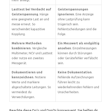
mehr anliegt.
Lasttest bei Verdacht auf
Geisterspannungen
Geisterspannung
. Hänge
ignorieren
. Eine Anzeige
eine geeignete Last an und
ohne Lastprüfung kann
messe erneut. So
trügerisch sein.
verschwindet kapazitive
Fehlentscheidungen sind die
Kopplung.
Folge.
Mehrere Methoden
Ein Messwert als endgültig
kombinieren
. Vergleiche
ansehen
. Einzelmessungen
Multimeter, NCV und Lasttest
können durch Störungen
oder nutze ein zweites
oder Gerätefehler verfälscht
Messgerät.
sein.
Dokumentieren und
Keine Dokumentation
.
kennzeichnen
. Notiere
Fehlende Aufzeichnungen
Werte und markiere
führen leicht zu
abgeschaltete Leitungen. So
wiederkehrenden Fehlern und
vermeidest du
Unsicherheiten.
Verwechslungen.
Beachte diese Do’s und Don’ts konsequent. Sie helfen dir,