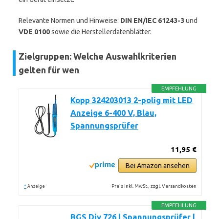
Relevante Normen und Hinweise:
DIN EN/IEC 61243-3
und
VDE 0100
sowie die Herstellerdatenblätter.
Zielgruppen: Welche Auswahlkriterien
gelten für wen
EMPFEHLUNG
Kopp 324203013 2-polig mit LED
Anzeige 6-400 V, Blau,
Spannungsprüfer
11,95 €
Bei Amazon ansehen
*
Preis inkl. MwSt., zzgl. Versandkosten
Anzeige
EMPFEHLUNG
BGS Diy 726 | Spannungsprüfer |