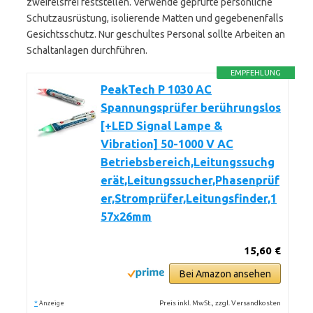
zweifelsfrei feststellen. Verwende geprüfte persönliche
Schutzausrüstung, isolierende Matten und gegebenenfalls
Gesichtsschutz. Nur geschultes Personal sollte Arbeiten an
Schaltanlagen durchführen.
EMPFEHLUNG
PeakTech P 1030 AC
Spannungsprüfer berührungslos
[+LED Signal Lampe &
Vibration] 50-1000 V AC
Betriebsbereich,Leitungssuchg
erät,Leitungssucher,Phasenprüf
er,Stromprüfer,Leitungsfinder,1
57x26mm
15,60 €
Bei Amazon ansehen
*
Preis inkl. MwSt., zzgl. Versandkosten
Anzeige