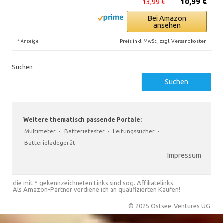
13,99 €
10,99 €
Bei Amazon
ansehen
*
Preis inkl. MwSt., zzgl. Versandkosten
Anzeige
Suchen
Suchen
Weitere thematisch passende Portale:
Multimeter
·
Batterietester
·
Leitungssucher
·
Batterieladegerät
Impressum
die mit * gekennzeichneten Links sind sog. Affiliatelinks.
Als Amazon-Partner verdiene ich an qualifizierten Käufen!
© 2025 Ostsee-Ventures UG