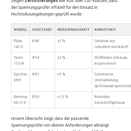
zeigen
Zertifizierungen
wie VDE oder CAT-Klassen, dass
der Spannungsprüfer offiziell für den Einsatz in
Hochrisikoumgebungen geprüft wurde.
MODELL
SCHUTZART
MESSGENAUIGKEIT
ROBUSTHEIT
Fluke
IP40
±3 %
Gehäuse aus
1AC II
robustem Kunststoff
Testo
IP54
±2 %
Stoßfestes Gehäuse,
755-IR
ergonomisch
Kyoritsu
IP65
±3 %
Gummierte
6901
Ummantelung,
spritzwassergeschütz
Benning
IP54
±1,5 %
Robustes
VD 214
Kunststoffgehäuse
Unsere Übersicht zeigt, dass der passende
Spannungsprüfer von deinen Anforderungen abhängt.