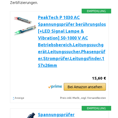
Zertifizierungen.
EMPFEHLUNG
PeakTech P 1030 AC
Spannungsprüfer berührungslos
[+LED Signal Lampe &
Vibration] 50-1000 V AC
Betriebsbereich,Leitungssuchg
erät,Leitungssucher,Phasenprüf
er,Stromprüfer,Leitungsfinder,1
57x26mm
15,60 €
Bei Amazon ansehen
*
Preis inkl. MwSt., zzgl. Versandkosten
Anzeige
EMPFEHLUNG
Spannungsprüfer