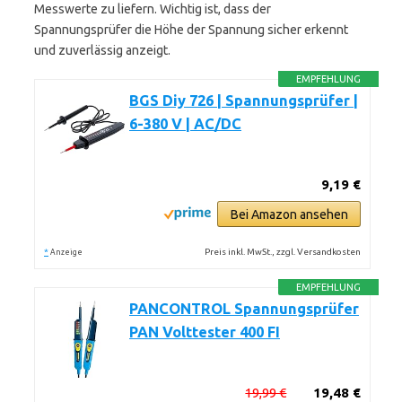
Messwerte zu liefern. Wichtig ist, dass der
Spannungsprüfer die Höhe der Spannung sicher erkennt
und zuverlässig anzeigt.
EMPFEHLUNG
BGS Diy 726 | Spannungsprüfer |
6-380 V | AC/DC
9,19 €
Bei Amazon ansehen
*
Preis inkl. MwSt., zzgl. Versandkosten
Anzeige
EMPFEHLUNG
PANCONTROL Spannungsprüfer
PAN Volttester 400 FI
19,99 €
19,48 €