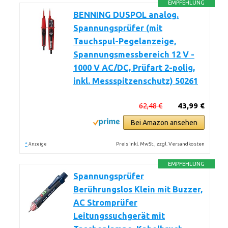
EMPFEHLUNG
BENNING DUSPOL analog.
Spannungsprüfer (mit
Tauchspul-Pegelanzeige,
Spannungsmessbereich 12 V -
1000 V AC/DC, Prüfart 2-polig,
inkl. Messspitzenschutz) 50261
62,48 €
43,99 €
Bei Amazon ansehen
*
Preis inkl. MwSt., zzgl. Versandkosten
Anzeige
EMPFEHLUNG
Spannungsprüfer
Berührungslos Klein mit Buzzer,
AC Stromprüfer
Leitungssuchgerät mit