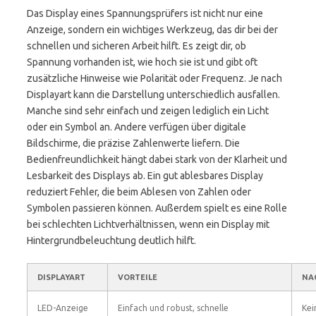
Das Display eines Spannungsprüfers ist nicht nur eine
Anzeige, sondern ein wichtiges Werkzeug, das dir bei der
schnellen und sicheren Arbeit hilft. Es zeigt dir, ob
Spannung vorhanden ist, wie hoch sie ist und gibt oft
zusätzliche Hinweise wie Polarität oder Frequenz. Je nach
Displayart kann die Darstellung unterschiedlich ausfallen.
Manche sind sehr einfach und zeigen lediglich ein Licht
oder ein Symbol an. Andere verfügen über digitale
Bildschirme, die präzise Zahlenwerte liefern. Die
Bedienfreundlichkeit hängt dabei stark von der Klarheit und
Lesbarkeit des Displays ab. Ein gut ablesbares Display
reduziert Fehler, die beim Ablesen von Zahlen oder
Symbolen passieren können. Außerdem spielt es eine Rolle
bei schlechten Lichtverhältnissen, wenn ein Display mit
Hintergrundbeleuchtung deutlich hilft.
DISPLAYART
VORTEILE
NA
LED-Anzeige
Einfach und robust, schnelle
Kei