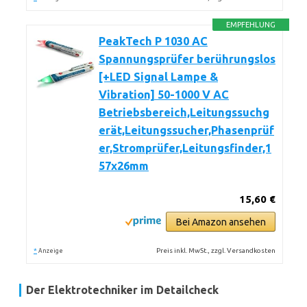
EMPFEHLUNG
PeakTech P 1030 AC
Spannungsprüfer berührungslos
[+LED Signal Lampe &
Vibration] 50-1000 V AC
Betriebsbereich,Leitungssuchg
erät,Leitungssucher,Phasenprüf
er,Stromprüfer,Leitungsfinder,1
57x26mm
15,60 €
Bei Amazon ansehen
*
Preis inkl. MwSt., zzgl. Versandkosten
Anzeige
Der Elektrotechniker im Detailcheck