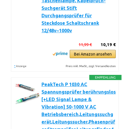
Taschenlampe, Kabelbruch-
Suchgerät Stift
Durchgangsprüfer für
Steckdose Schaltschrank
12/48v~1000v
11,99 €
10,19 €
Bei Amazon ansehen
*
Preis inkl. MwSt., zzgl. Versandkosten
Anzeige
EMPFEHLUNG
PeakTech P 1030 AC
Spannungsprüfer berührungslos
[+LED Signal Lampe &
Vibration] 50-1000 V AC
Betriebsbereich,Leitungssuchg
erät,Leitungssucher,Phasenprüf