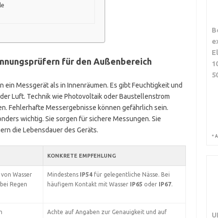
le
B
e
E
annungsprüfern für den Außenbereich
1
5
n ein Messgerät als in Innenräumen. Es gibt Feuchtigkeit und
 der Luft. Technik wie Photovoltaik oder Baustellenstrom
n. Fehlerhafte Messergebnisse können gefährlich sein.
ders wichtig. Sie sorgen für sichere Messungen. Sie
gern die Lebensdauer des Geräts.
*
A
KONKRETE EMPFEHLUNG
 von Wasser
Mindestens
IP54
für gelegentliche Nässe. Bei
 bei Regen
häufigem Kontakt mit Wasser
IP65
oder
IP67
.
n
Achte auf Angaben zur Genauigkeit und auf
U