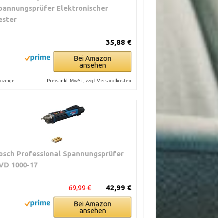
pannungsprüfer Elektronischer
ester
35,88 €
Bei Amazon
ansehen
Preis inkl. MwSt., zzgl. Versandkosten
nzeige
osch Professional Spannungsprüfer
VD 1000-17
69,99 €
42,99 €
Bei Amazon
ansehen