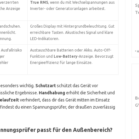
 verzerrten
True RMS
, wenn du mit Wechselspannungen aus
S
ache Anzeige
Inverter- oder Generatoranlagen arbeitest.
T
andschuhen.
Großes Display mit Hintergrundbeleuchtung. Gut
nnenlicht.
erreichbare Tasten. Akustisches Signal und klare
annung.
LED-Indikatoren.
Ausfallrisiko
Austauschbare Batterien oder Akku. Auto-Off-
*
A
ger
Funktion und
Low-Battery
-Anzeige. Bevorzugt
ehler
Energieeffizienz für lange Einsätze.
besonders wichtig.
Schutzart
schützt das Gerät vor
ässliche Ergebnisse.
Handhabung
erhöht die Sicherheit und
B
elaufzeit
verhindert, dass dir das Gerät mitten im Einsatz
G
, findest du einen Spannungsprüfer, der draußen zuverlässig
annungsprüfer passt für den Außenbereich?