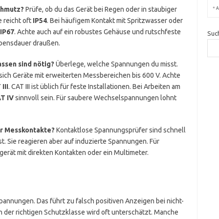
*
chmutz?
Prüfe, ob du das Gerät bei Regen oder in staubiger
A
 reicht oft
IP54
. Bei häufigem Kontakt mit Spritzwasser oder
IP67
. Achte auch auf ein robustes Gehäuse und rutschfeste
Suc
ebensdauer draußen.
ssen sind nötig?
Überlege, welche Spannungen du misst.
ich Geräte mit erweiterten Messbereichen bis 600 V. Achte
III
. CAT III ist üblich für feste Installationen. Bei Arbeiten am
T IV
sinnvoll sein. Für saubere Wechselspannungen lohnt
er Messkontakte?
Kontaktlose Spannungsprüfer sind schnell
st. Sie reagieren aber auf induzierte Spannungen. Für
rät mit direkten Kontakten oder ein Multimeter.
Spannungen. Das führt zu falsch positiven Anzeigen bei nicht-
h der richtigen Schutzklasse wird oft unterschätzt. Manche