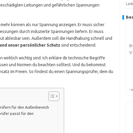
Lad
 beschädigten Leitungen und gefährlichen Spannungen
Bes
 mehr können als nur Spannung anzeigen. Er muss sicher
lmessungen durch induzierte Spannungen liefern. Er muss
ut ablesbar sein. Außerdem soll die Handhabung schnell und
und unser persönlicher Schutz
sind entscheidend.
B
V
n wirklich wichtig sind. Ich erkläre dir technische Begriffe
lassen und Normen du beachten solltest. Und du bekommst
nsatz im Freien. So findest du einen Spannungsprüfer, dem du
*
A
rüfern für den Außenbereich
rüfer passt für den