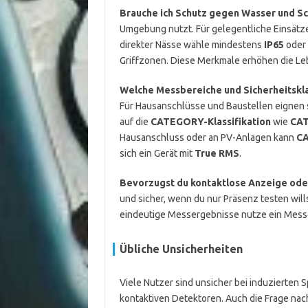
Brauche ich Schutz gegen Wasser und S
Umgebung nutzt. Für gelegentliche Einsätze
direkter Nässe wähle mindestens
IP65
oder
Griffzonen. Diese Merkmale erhöhen die L
Welche Messbereiche und Sicherheitskla
Für Hausanschlüsse und Baustellen eignen s
auf die
CATEGORY-Klassifikation
wie
CAT 
Hausanschluss oder an PV-Anlagen kann
CA
sich ein Gerät mit
True RMS
.
Bevorzugst du kontaktlose Anzeige od
und sicher, wenn du nur Präsenz testen will
eindeutige Messergebnisse nutze ein Messge
Übliche Unsicherheiten
Viele Nutzer sind unsicher bei induzierten 
kontaktiven Detektoren. Auch die Frage nac