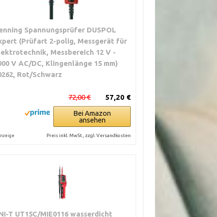
enning Spannungsprüfer DUSPOL
xpert (Prüfart 2-polig, Messgerät für
lektrotechnik, Messbereich 12 V -
000 V AC/DC, Klingenlänge 15 mm)
0262, Rot/Schwarz
72,00 €
57,20 €
Bei Amazon
ansehen
Preis inkl. MwSt., zzgl. Versandkosten
nzeige
NI-T UT15C/MIE0116 wasserdicht