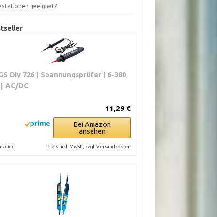
estationen geeignet?
tseller
GS Diy 726 | Spannungsprüfer | 6-380
 | AC/DC
11,29 €
Bei Amazon
ansehen
Preis inkl. MwSt., zzgl. Versandkosten
nzeige