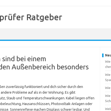
prüfer Ratgeber
Neu
 sind bei einem
Wie
 den Außenbereich besonders
che
Wie 
Spa
en zuverlässig funktioniert und dich sicher durch den
Wie 
n andere Probleme auf als in der Wohnung. Es gibt
Wie 
hmutz, Staub und Temperaturschwankungen. Kabel liegen offen
Sic
tenbeleuchtung, Hausanschlüssen, Photovoltaik-Anlagen oder
Wel
ltnisse. Sonnenreflexe machen Displays schwer lesbar. Und