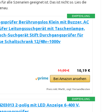
ür alle Szenarien geeignet ist. Das ist nicht so. Lies die
enau.
EMPFEHLUNG
sprüfer Berührungslos Klein mit Buzzer, AC
üfer Leitungssuchgerät mit Taschenlampe,
uch-Suchgerät Stift Durchgangsprüfer für
se Schaltschrank 12/48v~1000v
11,99 €
10,19 €
Bei Amazon ansehen
Preis inkl. MwSt., zzgl. Versandkosten
EMPFEHLUNG
203013 2-polig mit LED Anzeige 6-400 V,
pannungsprüfer