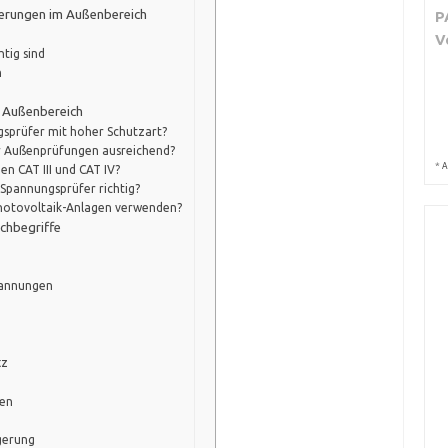
erungen im Außenbereich
P
V
tig sind
n
 Außenbereich
sprüfer mit hoher Schutzart?
ür Außenprüfungen ausreichend?
*
A
en CAT III und CAT IV?
Spannungsprüfer richtig?
Photovoltaik-Anlagen verwenden?
chbegriffe
pannungen
tz
ten
agerung