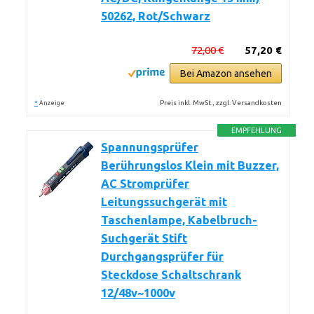
50262, Rot/Schwarz
72,00 €
57,20 €
Bei Amazon ansehen
*
Preis inkl. MwSt., zzgl. Versandkosten
Anzeige
EMPFEHLUNG
Spannungsprüfer
Berührungslos Klein mit Buzzer,
AC Stromprüfer
Leitungssuchgerät mit
Taschenlampe, Kabelbruch-
Suchgerät Stift
Durchgangsprüfer für
Steckdose Schaltschrank
12/48v~1000v