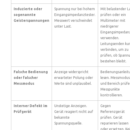
Induzierte oder
Spannung nur bei hohem
Mit belastender L
sogenannte
Eingangsimpedanztester.
prüfen oder ein
Geisterspannungen
Messwert verschwindet
Multimeter mit
unter Last.
niedrigerer
Eingangsimpedan
verwenden.
Leitungsenden ku
verbinden, um zu
prüfen, ob Spann
bestehen bleibt.
Falsche Bedienung
Anzeige widerspricht
Bedienungsanleit
oder falscher
erwarteter Polung oder
lesen. Messmodus
Messmodus
Werte sind unplausibel.
und Bereich prüfe
Messpunkte
kontrollieren.
Interner Defekt im
Unstetige Anzeigen.
Gegen
Prüfgerät
Gerät reagiert nicht auf
Referenzgerät
bekannte
prüfen. Gerät
Spannungsquelle.
reparieren lassen
oder ersetzen. Ke