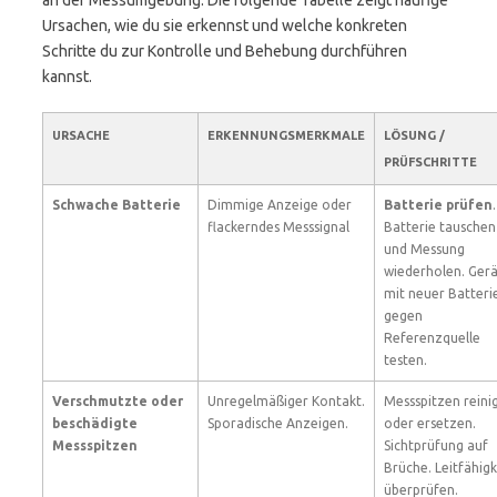
an der Messumgebung. Die folgende Tabelle zeigt häufige
Ursachen, wie du sie erkennst und welche konkreten
Schritte du zur Kontrolle und Behebung durchführen
kannst.
URSACHE
ERKENNUNGSMERKMALE
LÖSUNG /
PRÜFSCHRITTE
Schwache Batterie
Dimmige Anzeige oder
Batterie prüfen
.
flackerndes Messsignal
Batterie tauschen
und Messung
wiederholen. Gerä
mit neuer Batteri
gegen
Referenzquelle
testen.
Verschmutzte oder
Unregelmäßiger Kontakt.
Messspitzen reini
beschädigte
Sporadische Anzeigen.
oder ersetzen.
Messspitzen
Sichtprüfung auf
Brüche. Leitfähigk
überprüfen.