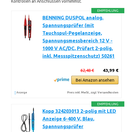
Kontrollen an Anschlüssen vornimmst.
EMPFEHLUNG
BENNING DUSPOL analog.
Spannungsprüfer (mit
Tauchspul-Pegelanzeige,
Spannungsmessbereich 12 V -
1000 V AC/DC, Prüfart 2-polig,
inkl. Messspitzenschutz) 50261
62,48 €
43,99 €
Bei Amazon ansehen
*
Preis inkl. MwSt., zzgl. Versandkosten
Anzeige
EMPFEHLUNG
Kopp 324203013 2-polig mit LED
Anzeige 6-400 V, Blau,
Spannungsprüfer