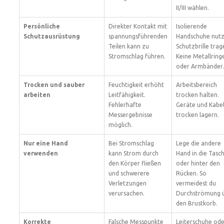
II/III wählen.
Persönliche
Direkter Kontakt mit
Isolierende
Schutzausrüstung
spannungsführenden
Handschuhe nutz
Teilen kann zu
Schutzbrille trag
Stromschlag führen.
Keine Metallring
oder Armbänder.
Trocken und sauber
Feuchtigkeit erhöht
Arbeitsbereich
arbeiten
Leitfähigkeit.
trocken halten.
Fehlerhafte
Geräte und Kabe
Messergebnisse
trocken lagern.
möglich.
Nur eine Hand
Bei Stromschlag
Lege die andere
verwenden
kann Strom durch
Hand in die Tasc
den Körper fließen
oder hinter den
und schwerere
Rücken. So
Verletzungen
vermeidest du
verursachen.
Durchströmung 
den Brustkorb.
Korrekte
Falsche Messpunkte
Leiterschuhe ode