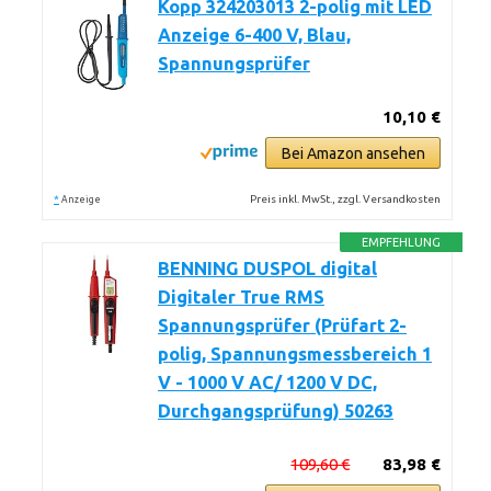
Kopp 324203013 2-polig mit LED
Anzeige 6-400 V, Blau,
Spannungsprüfer
10,10 €
Bei Amazon ansehen
*
Preis inkl. MwSt., zzgl. Versandkosten
Anzeige
EMPFEHLUNG
BENNING DUSPOL digital
Digitaler True RMS
Spannungsprüfer (Prüfart 2-
polig, Spannungsmessbereich 1
V - 1000 V AC/ 1200 V DC,
Durchgangsprüfung) 50263
109,60 €
83,98 €