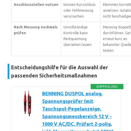
Anschlussstellen nutzen
können Kurzschluss
Klemmen korrek
oder Fehlmessung
ansetzen. Isolati
verursachen.
nicht beschädige
Nach Messung nochmals
Unvollständige
Messung doppelt
prüfen
Kontrolle kann
durchführen. Ger
Restspannung
erneut kurz an
übersehen lassen.
bekannter Quell
testen.
Entscheidungshilfe für die Auswahl der
passenden Sicherheitsmaßnahmen
EMPFEHLUNG
BENNING DUSPOL analog.
Spannungsprüfer (mit
Tauchspul-Pegelanzeige,
Spannungsmessbereich 12 V -
1000 V AC/DC, Prüfart 2-polig,