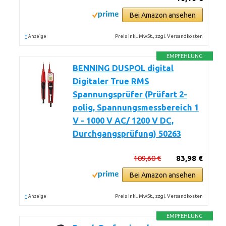
Bei Amazon ansehen
*
Preis inkl. MwSt., zzgl. Versandkosten
Anzeige
EMPFEHLUNG
BENNING DUSPOL digital
Digitaler True RMS
Spannungsprüfer (Prüfart 2-
polig, Spannungsmessbereich 1
V - 1000 V AC/ 1200 V DC,
Durchgangsprüfung) 50263
109,60 €
83,98 €
Bei Amazon ansehen
*
Preis inkl. MwSt., zzgl. Versandkosten
Anzeige
EMPFEHLUNG