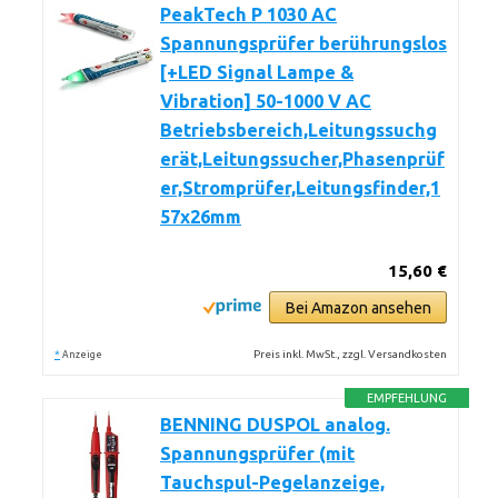
PeakTech P 1030 AC
Spannungsprüfer berührungslos
[+LED Signal Lampe &
Vibration] 50-1000 V AC
Betriebsbereich,Leitungssuchg
erät,Leitungssucher,Phasenprüf
er,Stromprüfer,Leitungsfinder,1
57x26mm
15,60 €
Bei Amazon ansehen
*
Preis inkl. MwSt., zzgl. Versandkosten
Anzeige
EMPFEHLUNG
BENNING DUSPOL analog.
Spannungsprüfer (mit
Tauchspul-Pegelanzeige,