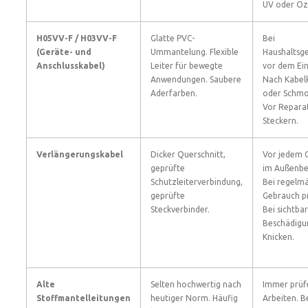
UV oder Oz
H05VV-F / H03VV-F
Glatte PVC-
Bei
(Geräte- und
Ummantelung. Flexible
Haushaltsg
Anschlusskabel)
Leiter für bewegte
vor dem Ein
Anwendungen. Saubere
Nach Kabel
Aderfarben.
oder Schmo
Vor Repara
Steckern.
Verlängerungskabel
Dicker Querschnitt,
Vor jedem 
geprüfte
im Außenbe
Schutzleiterverbindung,
Bei regelm
geprüfte
Gebrauch p
Steckverbinder.
Bei sichtba
Beschädigu
Knicken.
Alte
Selten hochwertig nach
Immer prüf
Stoffmantelleitungen
heutiger Norm. Häufig
Arbeiten. B