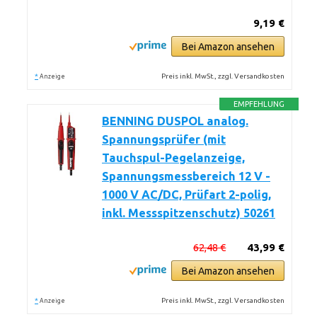
9,19 €
Bei Amazon ansehen
*
Preis inkl. MwSt., zzgl. Versandkosten
Anzeige
EMPFEHLUNG
BENNING DUSPOL analog.
Spannungsprüfer (mit
Tauchspul-Pegelanzeige,
Spannungsmessbereich 12 V -
1000 V AC/DC, Prüfart 2-polig,
inkl. Messspitzenschutz) 50261
62,48 €
43,99 €
Bei Amazon ansehen
*
Preis inkl. MwSt., zzgl. Versandkosten
Anzeige