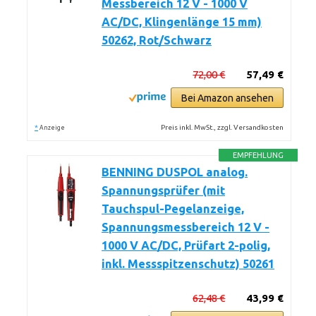
Messbereich 12 V - 1000 V
AC/DC, Klingenlänge 15 mm)
50262, Rot/Schwarz
72,00 €
57,49 €
Bei Amazon ansehen
*
Preis inkl. MwSt., zzgl. Versandkosten
Anzeige
EMPFEHLUNG
BENNING DUSPOL analog.
Spannungsprüfer (mit
Tauchspul-Pegelanzeige,
Spannungsmessbereich 12 V -
1000 V AC/DC, Prüfart 2-polig,
inkl. Messspitzenschutz) 50261
62,48 €
43,99 €