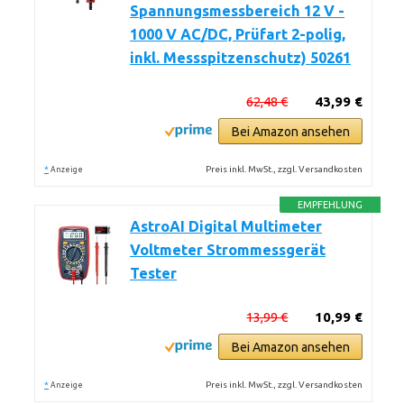
Spannungsmessbereich 12 V -
1000 V AC/DC, Prüfart 2-polig,
inkl. Messspitzenschutz) 50261
62,48 €
43,99 €
Bei Amazon ansehen
*
Preis inkl. MwSt., zzgl. Versandkosten
Anzeige
EMPFEHLUNG
AstroAI Digital Multimeter
Voltmeter Strommessgerät
Tester
13,99 €
10,99 €
Bei Amazon ansehen
*
Preis inkl. MwSt., zzgl. Versandkosten
Anzeige