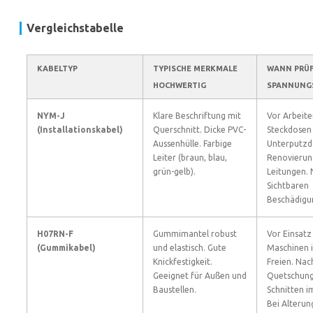
Vergleichstabelle
KABELTYP
TYPISCHE MERKMALE
WANN PRÜF
HOCHWERTIG
SPANNUNG
NYM-J
Klare Beschriftung mit
Vor Arbeite
(Installationskabel)
Querschnitt. Dicke PVC-
Steckdosen
Aussenhülle. Farbige
Unterputzd
Leiter (braun, blau,
Renovierung
grün-gelb).
Leitungen.
Sichtbaren
Beschädigu
H07RN-F
Gummimantel robust
Vor Einsatz
(Gummikabel)
und elastisch. Gute
Maschinen 
Knickfestigkeit.
Freien. Nac
Geeignet für Außen und
Quetschung
Baustellen.
Schnitten i
Bei Alterun