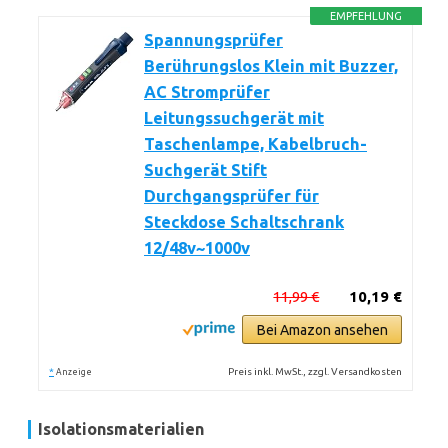
EMPFEHLUNG
Spannungsprüfer
Berührungslos Klein mit Buzzer,
AC Stromprüfer
Leitungssuchgerät mit
Taschenlampe, Kabelbruch-
Suchgerät Stift
Durchgangsprüfer für
Steckdose Schaltschrank
12/48v~1000v
11,99 €
10,19 €
Bei Amazon ansehen
*
Preis inkl. MwSt., zzgl. Versandkosten
Anzeige
Isolationsmaterialien