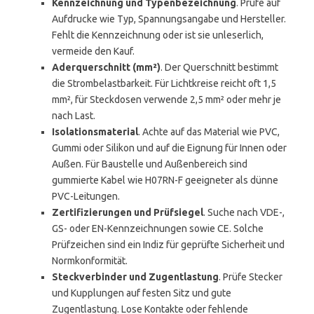
Kennzeichnung und Typenbezeichnung
. Prüfe auf
Aufdrucke wie Typ, Spannungsangabe und Hersteller.
Fehlt die Kennzeichnung oder ist sie unleserlich,
vermeide den Kauf.
Aderquerschnitt (mm²)
. Der Querschnitt bestimmt
die Strombelastbarkeit. Für Lichtkreise reicht oft 1,5
mm², für Steckdosen verwende 2,5 mm² oder mehr je
nach Last.
Isolationsmaterial
. Achte auf das Material wie PVC,
Gummi oder Silikon und auf die Eignung für Innen oder
Außen. Für Baustelle und Außenbereich sind
gummierte Kabel wie H07RN-F geeigneter als dünne
PVC-Leitungen.
Zertifizierungen und Prüfsiegel
. Suche nach VDE-,
GS- oder EN-Kennzeichnungen sowie CE. Solche
Prüfzeichen sind ein Indiz für geprüfte Sicherheit und
Normkonformität.
Steckverbinder und Zugentlastung
. Prüfe Stecker
und Kupplungen auf festen Sitz und gute
Zugentlastung. Lose Kontakte oder fehlende