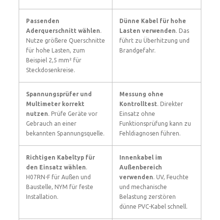
Passenden
Dünne Kabel für hohe
Aderquerschnitt wählen
.
Lasten verwenden
. Das
Nutze größere Querschnitte
führt zu Überhitzung und
für hohe Lasten, zum
Brandgefahr.
Beispiel 2,5 mm² für
Steckdosenkreise.
Spannungsprüfer und
Messung ohne
Multimeter korrekt
Kontrolltest
. Direkter
nutzen
. Prüfe Geräte vor
Einsatz ohne
Gebrauch an einer
Funktionsprüfung kann zu
bekannten Spannungsquelle.
Fehldiagnosen führen.
Richtigen Kabeltyp für
Innenkabel im
den Einsatz wählen
.
Außenbereich
H07RN-F für Außen und
verwenden
. UV, Feuchte
Baustelle, NYM für feste
und mechanische
Installation.
Belastung zerstören
dünne PVC-Kabel schnell.